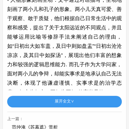
- 人物形象刻画生动：文中通过对话描写，生动地
刻画了两小儿和孔子的形象。两小儿天真可爱、善
于观察、敢于质疑，他们根据自己日常生活中的观
察和感受，提出了关于太阳远近的不同观点，并且
能够运用比喻等修辞手法来阐述自己的理由，
如“日初出大如车盖，及日中则如盘盂”“日初出沧沧
凉凉，及其日中如探汤”，展现出他们丰富的想象
力和较强的逻辑思维能力. 而孔子作为大学问家，
面对两小儿的争辩，却能实事求是地承认自己无法
决断，体现了他谦虚谨慎、实事求是的治学态
度，“知之为知之，不知为不知”的高尚品德.
展开全文∨
- 蕴含深刻哲理：
上一篇：
- 学无止境：孔子是当时社会上的博学之人，但在
范仲淹《苏幕遮》赏析