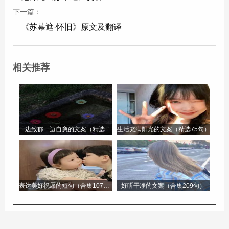
两小儿的问题面前却也有不能决之事，这说明宇宙
下一篇：
无限，知识无穷，再博学的人也会有不知道的东
《苏幕遮·怀旧》原文及翻译
西，从而深刻地阐述了学无止境的道理，告诫人们
要不断学习，不能满足于已有的知识.
相关推荐
- 多角度认识问题：两小儿对同一自然现象有着不
同的看法，是因为他们从不同的角度去观察和思考
问题，一个从视觉角度出发，依据太阳大小的变化
一边致郁一边自愈的文案（精选96句）
生活充满阳光的文案（精选75句）
来判断太阳的远近;另一个则从触觉角度出发，根
据天气的冷热来判断太阳的远近。这启示我们，在
认识事物时，要学会从多个角度去思考，不能片面
地看待问题，这样才能更全面、更准确地认识事物
表达美好祝愿的短句（合集107句）
好听干净的文案（合集209句）
的本质.