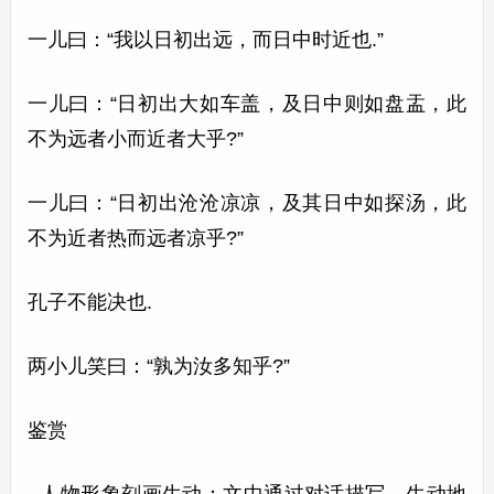
一儿曰：“我以日初出远，而日中时近也.”
一儿曰：“日初出大如车盖，及日中则如盘盂，此
不为远者小而近者大乎?”
一儿曰：“日初出沧沧凉凉，及其日中如探汤，此
不为近者热而远者凉乎?”
孔子不能决也.
两小儿笑曰：“孰为汝多知乎?”
鉴赏