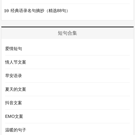
动地描绘了两小儿辩日的场景和过程，仅用一百多
10
经典语录名句摘抄（精选88句）
字就将故事叙述得完整清晰，人物对话简洁明了，
却又准确地表达了各自的观点和理由，使读者能够
短句合集
迅速理解故事的主要内容和核心思想，同时也为读
者留下了广阔的思考空间.
爱情短句
情人节文案
【两小儿辩日原文及鉴赏】相关文章
早安语录
海底两万里好句（44句）
夏天的文案
海底两万里读后感1000字（精选三篇）
大班下学期个人总结（通用两篇）
抖音文案
《两小儿辩日》的原文及其翻译
EMO文案
《小儿垂钓》原文及翻译(人教版）
温暖的句子