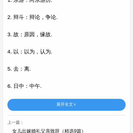
1. 东游：向东游历.
2. 辩斗：辩论，争论.
3. 故：原因，缘故.
4. 以：以为，认为.
5. 去：离.
6. 日中：中午.
7. 车盖：古时车上的篷盖，像雨伞一样，呈圆形.
展开全文∨
8. 及：到了.
上一篇：
女儿出嫁婚礼父亲致辞（精选9篇）