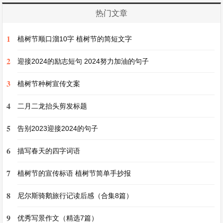
16. 汝：你.
热门文章
17. 知：同“智”，智慧.
1
植树节顺口溜10字 植树节的简短文字
2
译文
迎接2024的励志短句 2024努力加油的句子
3
植树节种树宣传文案
孔子到东方游学，途中遇见两个小孩儿在争辩，便
4
问他们争辩的原因.
二月二龙抬头剪发标题
5
告别2023迎接2024的句子
有一个小孩儿说：“我认为太阳刚升起来时离人
6
近，而到中午时离人远.”
描写春天的四字词语
7
植树节的宣传标语 植树节简单手抄报
另一个小孩儿则认为太阳刚升起时离人远，而到中
8
午时离人近.
尼尔斯骑鹅旅行记读后感（合集8篇）
9
优秀写景作文（精选7篇）