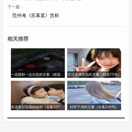
9. 则：就.
下一篇：
范仲淹《苏幕遮》赏析
10. 盘盂：过去吃饭的碗，盘子。盘：圆的盘子，
盂：一种装酒食的敞口器具.
相关推荐
11. 为：是.
12. 沧沧凉凉：清凉而略带寒意.
一边致郁一边自愈的文案（精选96句）
生活充满阳光的文案（精选75句）
13. 探汤：把手伸到热水里去。意思是天气很热.
14. 决：裁决，判断.
表达美好祝愿的短句（合集107句）
好听干净的文案（合集209句）
15. 孰：谁，哪个.