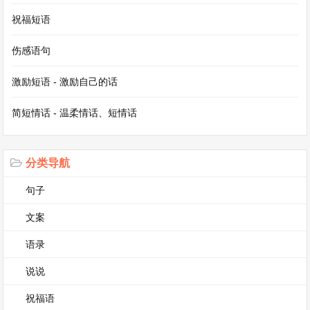
祝福短语
白居易的《长恨歌》古诗原文及翻译解释
伤感语句
七年级《观沧海》翻译，观沧海完整全文
激励短语 - 激励自己的话
我是小小讲解员（精选9篇作文）
简短情话 - 温柔情话、短情话
曹操《观沧海》原诗翻译及赏析
分类导航
句子
文案
语录
说说
祝福语