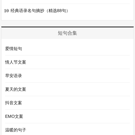
有一个小孩儿说：“太阳刚升起时大得像一个车
10
盖，到了中午时小得像一个盘盂，这不是远小近大
经典语录名句摘抄（精选88句）
的道理吗?”
短句合集
另一个小孩儿说：“太阳刚出来时清凉而略带寒
意，到了中午时就像把手伸进热水里一样热，这不
爱情短句
是近热远凉的道理吗?”
情人节文案
孔子听了不能判定他们谁对谁错.
早安语录
夏天的文案
两个小孩笑着说：“谁说你知识渊博呢?”
抖音文案
【《两小儿辩日》的原文及其翻译】相关文章
EMO文案
我心中的世外桃源（精选10篇）
温暖的句子
《早发白帝城》古诗原文及赏析