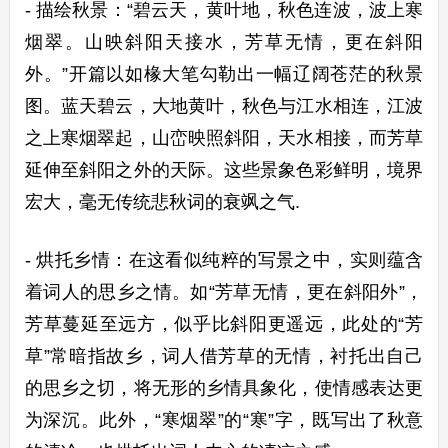
- 描绘秋景：“碧云天，黄叶地，秋色连波，波上寒
烟翠。山映斜阳天接水，芳草无情，更在斜阳
外。”开篇以如椽大笔勾勒出一幅辽阔苍茫的秋景
图。蓝天碧云，大地黄叶，秋色与江水相连，江波
之上寒烟翠起，山峦映照斜阳，天水相接，而芳草
延伸至斜阳之外的天际。这些景象色彩鲜明，境界
宏大，毫无传统悲秋词的衰飒之气.
- 烘托乡情：在这看似纯粹的写景之中，实则蕴含
着词人的思乡之情。如“芳草无情，更在斜阳外”，
芳草蔓延至远方，似乎比斜阳更遥远，此处的“芳
草”常暗指故乡，词人借芳草的无情，衬托出自己
的思乡之切，将无形的乡情具象化，使情感表达更
为深沉。此外，“寒烟翠”的“寒”字，既写出了秋意