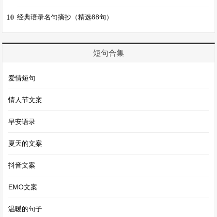
思，突破了传统离别相思词的局限，展现出开阔而
10
经典语录名句摘抄（精选88句）
深沉的意境，体现了范仲淹词柔媚的一面，被清人
谭献誉之为“大笔振迅”之作，成为了宋词中的千古
绝唱.
短句合集
【范仲淹《苏幕遮》赏析】相关文章
爱情短句
我心中的世外桃源（精选10篇）
情人节文案
《早发白帝城》古诗原文及赏析
早安语录
白居易的《长恨歌》古诗原文及翻译解释
夏天的文案
七年级《观沧海》翻译，观沧海完整全文
抖音文案
我是小小讲解员（精选9篇作文）
EMO文案
曹操《观沧海》原诗翻译及赏析
温暖的句子