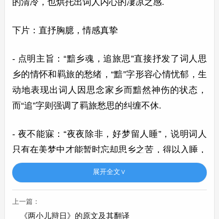
的清冷，也烘托出词人内心的凄凉之感.
下片：直抒胸臆，情感真挚
- 点明主旨：“黯乡魂，追旅思”直接抒发了词人思
乡的情怀和羁旅的愁绪，“黯”字形容心情忧郁，生
动地表现出词人因思念家乡而黯然神伤的状态，
而“追”字则强调了羁旅愁思的纠缠不休.
- 夜不能寐：“夜夜除非，好梦留人睡”，说明词人
只有在美梦中才能暂时忘却思乡之苦，得以入睡，
从侧面反映出他平日里思乡之情的浓重，长夜难眠
展开全文∨
的煎熬.
上一篇：
- 借酒消愁：“明月楼高休独倚，酒入愁肠，化作相
《两小儿辩日》的原文及其翻译