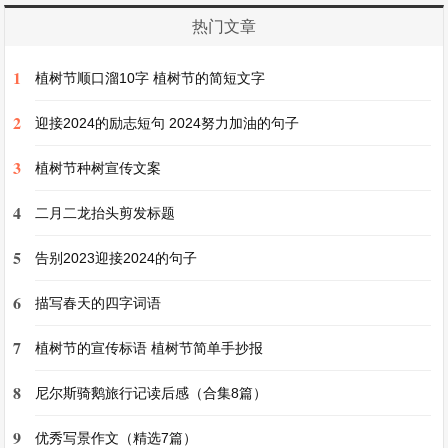
情的对比，一方面显示了词人胸襟的广阔和对生活
热门文章
对自然的热爱，另一方面又衬托出离情的可伤。
1
植树节顺口溜10字 植树节的简短文字
如“碧云天，黄叶地”等所描绘的壮美秋景，与词人
2
内心的愁苦形成鲜明对照，更显乡愁之浓重.
迎接2024的励志短句 2024努力加油的句子
3
植树节种树宣传文案
- 用词精妙：如“寒烟翠”的“寒”字，“黯乡
4
魂”的“黯”字，“追旅思”的“追”字，以及“化作相思
二月二龙抬头剪发标题
泪”的“化”字等，都用得极为精准生动，起到了画龙
5
告别2023迎接2024的句子
点睛的作用，使词的意境和情感更加细腻丰富，增
6
描写春天的四字词语
强了作品的艺术表现力.
7
植树节的宣传标语 植树节简单手抄报
整体评价
8
尼尔斯骑鹅旅行记读后感（合集8篇）
这首词以其沉郁雄健之笔力，抒写低回宛转的愁
9
优秀写景作文（精选7篇）