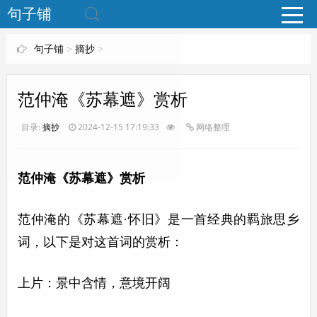
www.bjuzi.com
句子铺
句子铺
>
摘抄
>
范仲淹《苏幕遮》赏析
目录:
摘抄
2024-12-15 17:19:33
网络整理
范仲淹《苏幕遮》赏析
范仲淹的《苏幕遮·怀旧》是一首经典的羁旅思乡
词，以下是对这首词的赏析：
上片：景中含情，意境开阔