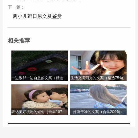
思泪。”明月之夜，词人不敢独自倚靠高楼，因为
下一篇：
那会让他的思乡之情更加浓烈。于是他借酒浇愁，
两小儿辩日原文及鉴赏
然而酒入愁肠，却都化作了相思的泪水，这一奇警
的描写，将词人内心的愁苦和对家乡的思念推向了
相关推荐
高潮，使情感的表达更加深刻动人.
写作特色
- 情景交融：全词上片写景，下片抒情，但景中有
一边致郁一边自愈的文案（精选96句）
生活充满阳光的文案（精选75句）
情，情中有景，二者自然融合，浑然一体。上片的
秋景描写为下片的抒情做了有力的铺垫，而下片的
抒情又进一步深化了上片所营造的意境，使整首词
表达美好祝愿的短句（合集107句）
好听干净的文案（合集209句）
的情感表达更加真挚深沉，富有感染力.
- 对比衬托：词中通过阔远秾丽之景与深沉思乡之