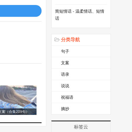
儿尝试不同的绘画
简短情话 - 温柔情话、短情
世界，许多幼儿的
话
幼儿的节奏感和音
增强自信心和表现
分类导航
句子
文案
卫生保健等知识，
教育活动，提高幼
语录
说说
祝福语
活动，让幼儿了解
社会公德，尊重他
摘抄
案（合集209句）
标签云