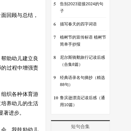
5
告别2023迎接2024的句
子
全面回顾与总结，
6
描写春天的四字词语
7
植树节的宣传标语 植树节
简单手抄报
8
尼尔斯骑鹅旅行记读后感
，帮助幼儿建立良
（合集8篇）
师的过程中增强责
9
经典语录名句摘抄（精选
88句）
，组织各种体育游
10
鲁滨逊漂流记读后感（通
重培养幼儿的生活
用10篇）
显著进步。
短句合集
机会。我鼓励幼儿