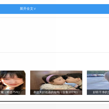
。在美术教学中，提供丰富的绘画工具和材料，引导幼
展开全文∨
工制作等。鼓励幼儿发挥想象力，创作自己心中的美好
，通过教唱歌曲、打击乐演奏、音乐欣赏等活动，培养
赛和音乐表演活动，让他们在舞台上展示自己的才艺，
健康知识讲座和安全教育活动。如讲解食品安全、个人
康的重要性。进行火灾逃生演练、地震应急避险等安全
。通过开展“我爱我的幼儿园”“我是环保小卫士”等主题
园、家庭和社区的归属感和责任感。引导幼儿学习遵守
案（精选75句）
表达美好祝愿的短句（合集107句）
好听干净的文
为习惯。