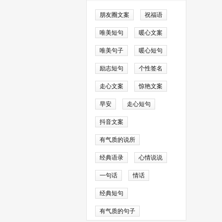
中学习知识、发展
朋友圈文案
祝福语
评价，及时调整教
唯美短句
暖心文案
唯美句子
暖心短句
励志短句
个性签名
走心文案
惊艳文案
早安
走心短句
抖音文案
幼儿园的教育教学
活情况，反馈幼儿
有气质的说所
经典语录
心情说说
一句话
情话
长与教师之间的沟
经典短句
进幼儿的成长。
有气质的句子