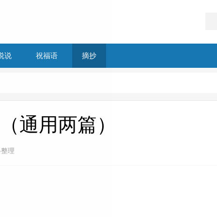
说说
祝福语
摘抄
（通用两篇）
络整理