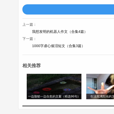
艺术领域方面，我充分挖掘幼儿的艺术潜能
技巧和表现形式，如油画棒画、水彩画、手
作品在园内展览中获得好评。在音乐教学中
上一篇：
乐感知能力。组织幼儿参加园内的合唱比
我想发明的机器人作文（合集4篇）
下一篇：
力。
1000字虐心催泪短文（合集3篇）
健康领域除了日常的体育活动外，还开展了
通过图片、视频等形式让幼儿直观地了解健
相关推荐
儿的自我保护意识和应急反应能力。
社会领域注重培养幼儿的社会认知和品德修养
自己的生活环境和社会角色，增强对幼儿
一边致郁一边自愈的文案（精选96句）
生活充满阳光的文
人，关爱弱势群体，培养他们良好的品德行