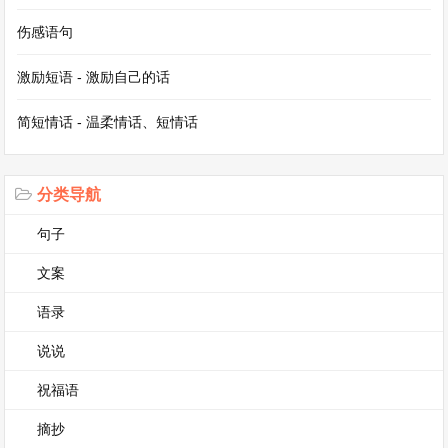
最爱吃的水果，还有自己亲手做的小卡片。卡片上
伤感语句
写满了祝福和鼓励的话语，那一笔一划都充满了真
激励短语 - 激励自己的话
挚的情谊。你坐在床边，给我讲学校里发生的趣
简短情话 - 温柔情话、短情话
事，逗得我哈哈大笑。在那一刻，我忘记了病痛的
折磨，只感受到你带来的温暖。你的存在，让我明
白了什么是真正的友情，那是在困难时刻不离不
分类导航
弃，是在快乐时刻共同分享。
句子
文案
时光荏苒，我们一起走过了许多的风风雨雨。我们
曾一起在操场上追逐打闹，一起在图书馆里埋头苦
语录
读，一起在夕阳下分享彼此的梦想。有你在身边，
说说
我不再害怕挫折，不再畏惧孤独。你就像一盏明
祝福语
灯，照亮我人生的方向；你就像一个港湾，给予我
摘抄
心灵的慰藉。在这个世界上，有你真好，我的朋