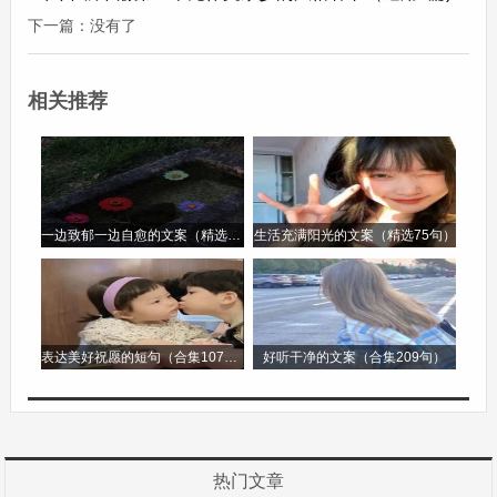
使，守护着我。
下一篇：没有了
有你在身边，我的生活充满了欢笑和温暖。我们一
相关推荐
起度过了许多美好的时光，一起在操场上追逐嬉
戏，一起在图书馆里静静地看书，一起分享着彼此
的喜怒哀乐。你的存在，让我明白了什么是真正的
友谊。真正的友谊不是锦上添花，而是雪中送炭；
一边致郁一边自愈的文案（精选96句）
生活充满阳光的文案（精选75句）
不是吃喝玩乐，而是在困难时刻相互扶持。
如今，我们已经一起走过了许多个春夏秋冬，我们
表达美好祝愿的短句（合集107句）
好听干净的文案（合集209句）
的友谊也在时间的磨砺下变得更加深厚。我想对你
说：有你真好。希望我们能永远做朋友，一起走过
人生的每一个阶段。
热门文章
有你真好800字满分作文第2篇