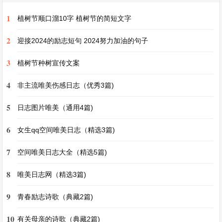
有你真好800字满分作文
1
植树节顺口溜10字 植树节的简短文字
2
在生命的长河中，总有那么一些人，如同璀璨的星
迎接2024的励志短句 2024努力加油的句子
辰，照亮我们前行的道路；总有那么一些人，宛如
3
植树节种树宣传文案
和煦的春风，温暖我们的心灵。而你，就是我生命
4
非主流唯美伤感日志（优秀3篇)
中这样一个重要的存在，有你，真好。
5
日志图片唯美（通用4篇)
还记得初遇你的时候，那是一个阳光明媚的早晨。
6
女生qq空间唯美日志（精选3篇)
我怀着紧张与不安踏入新的校园，周围都是陌生的
面孔，内心的孤独感油然而生。而你，就像一个小
7
空间唯美日志大全（精选5篇)
太阳，带着灿烂的笑容向我走来，主动与我打招
8
唯美日志网（精选3篇)
呼。你的笑容如同阳光穿透阴霾，瞬间驱散了我心
中的不安。从那一刻起，我们的友谊便悄然萌芽。
9
青春励志诗歌（典藏2篇)
10
有关母亲的诗歌（典藏2篇)