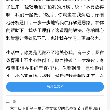
了过来，轻轻地拍了拍我的肩膀，说：“不要放弃
呀，我们一起做。”然后，你就坐在我旁边，仔细
地分析题目，一步一步地给我讲解解题思路。在你
的帮助下，我终于理解了这道题的解法。你的耐心
和智慧让我钦佩不已，也让我在学习上更加努力。
生活中，你更是无微不至地关心我。有一次，我在
体育课上不小心摔倒了，膝盖擦破了一大块皮，疼
得我眼泪在眼眶里直打转。你看到后，急忙跑过
来，小心翼翼地扶起我，然后把我带到医务室。在
医务室里，你一边安慰我，一边帮医生拿东西。看
展开全文∨
着你忙碌的身影，我的心里充满了感动。在伤口包
扎好后的几天里，你每天都会关心我的伤势，提醒
上一篇：
我不要剧烈运动，还帮我背书包。你就像一个小天
六年级下册第一单元作文家乡的风俗春节（通用3篇)