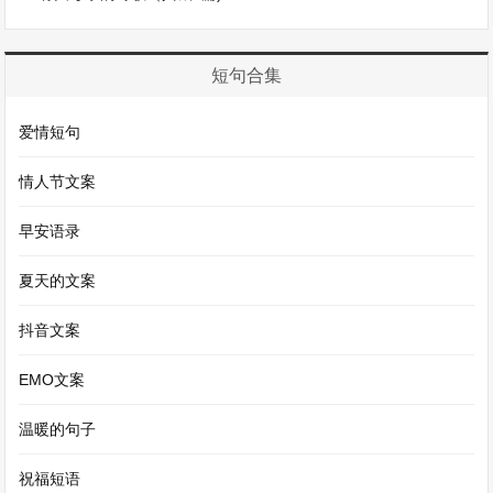
在学习上，你总是我的得力助手。每当我遇到难题
愁眉不展时，你总是耐心地给我讲解。你讲解的思
路清晰明了，就像一把神奇的钥匙，总能打开我困
短句合集
惑已久的知识之门。在你的帮助下，我的成绩逐渐
爱情短句
提高，学习也变得充满乐趣。有一次，我在数学考
试中失利，心情低落到了极点。你默默地陪在我身
情人节文案
边，没有说太多的话，只是静静地递上一本整理好
早安语录
的错题集，那上面详细地写着每一道题的解题思路
夏天的文案
和易错点。看着那本错题集，我的心中涌起一股暖
流，眼眶也湿润了。在你的鼓励和帮助下，我重拾
抖音文案
信心，在下次考试中取得了优异的成绩。
EMO文案
生活中的你，也是充满温暖与关怀。记得有一次我
温暖的句子
生病住院，躺在病床上的我感到无比的孤单和无
祝福短语
助。而你，一放学就跑到医院来看我。你带来了我