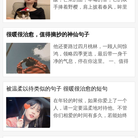
手捧着野樱，肩上披着春风，眸里
闪着银河。 特别温柔治愈的文案短
句 1、你喜欢的人光芒万丈，你可不
能一身戾气...
很暖很治愈，值得摘抄的神仙句子
他还要路过四月桃林，一顾人间惊
鸿，领略四季更迭，最后带一身干
净的气息，停在你这里。 一、值得
摘抄的温柔仙句 1、我帮你关上月亮
啦。 2、吧唧一口，吃掉难过。 3、
不忙，你说...
被温柔以待类似的句子 很暖很治愈的短句
在年轻的时候，如果你爱上了一个
人，请一定要温柔地对待他。不管
你们相爱的时间有多久，若能始终
温柔地相待，那么，所有的时刻都
将是无瑕的美丽。 【被温柔以待类
似的句子 很...