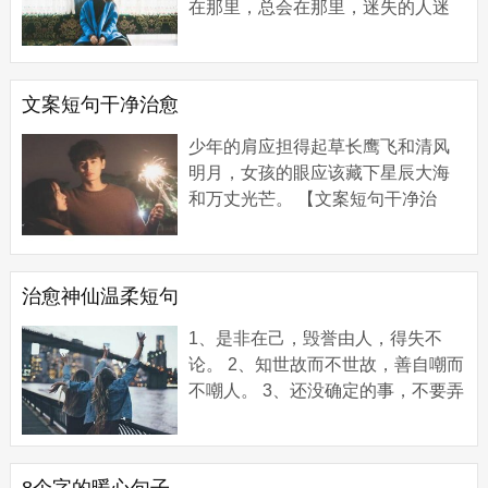
在那里，总会在那里，迷失的人迷
失了，相逢的人会再相逢。 【独特
小众的温柔文案】 1、保持期待，奔
赴山海。...
文案短句干净治愈
少年的肩应担得起草长鹰飞和清风
明月，女孩的眼应该藏下星辰大海
和万丈光芒。 【文案短句干净治
愈】 1、四方食事，不过一晚人间烟
火。 2、不要难过，反正人生就是风
风雨雨。...
治愈神仙温柔短句
1、是非在己，毁誉由人，得失不
论。 2、知世故而不世故，善自嘲而
不嘲人。 3、还没确定的事，不要弄
的人尽皆知。 4、成为一个简单、温
柔且有力量的人。 5、尊重现在善待
自己往事...