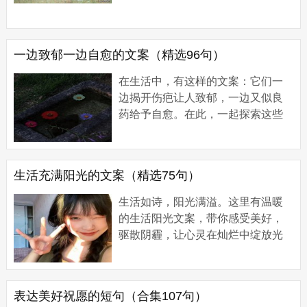
1、要把开心存起来，用来应付苦日
子。 2、小人物，小欲望，小满足，
才是大幸...
一边致郁一边自愈的文案（精选96句）
在生活中，有这样的文案：它们一
边揭开伤疤让人致郁，一边又似良
药给予自愈。在此，一起探索这些
独特文案蕴含的复杂情感吧。 一边
致郁一边自愈的文案1 1、那你说大
海不会等风。...
生活充满阳光的文案（精选75句）
生活如诗，阳光满溢。这里有温暖
的生活阳光文案，带你感受美好，
驱散阴霾，让心灵在灿烂中绽放光
芒。 生活充满阳光的文案1 1、你是
我的小众喜好。 2、平淡日子里泛着
光。 3、在...
表达美好祝愿的短句（合集107句）