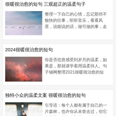
很暖很治愈的短句 三观超正的温柔句子
整理一下自己的心情，忘记那些不
愉快的往事，听听音乐，看看风
景，说能说的话，做可做的事，走
该走的路，见想见的人。 【很暖很
治愈的短句】 1、没关系，天空越
黑，星星越亮。...
2024很暖很治愈的短句
你是否也曾感受到岁月的温柔，如
果是，那就请学着用温柔待人。句
子铺网整理2021很暖很治愈的短
句，供您欣赏。 【2021很暖很治愈
的短句】 1、你一定要走，走到灯火
通明。 2、仅仅活...
独特小众的温柔文案 很暖很治愈的短句
引导语：每个人都有属于自己的一
片森林，也许你从未曾去过，但它