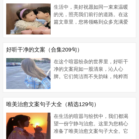
生活中，美好祝愿如同一束束温暖
的光，照亮我们前行的道路。在这
篇文章里，您将领略到众多充满爱
与希望的祝愿短句。它们或是对亲
人的深情祝福，或是对朋友的真诚
期许，亦或是...
好听干净的文案（合集209句）
在这个喧嚣纷杂的世界里，好听干
净的文案宛如一股清泉，沁人心
脾。它们简洁而不失韵味，纯粹而
饱含深情。接下来，让我们一同走
进这些文案的世界，感受那如诗如
画的美好，寻找...
唯美治愈文案句子大全（精选129句）
在生活的喧嚣与纷扰中，我们都渴
望一份宁静与治愈。这里为您精心
准备了唯美治愈文案句子大全。它
们如清风拂面，似暖阳照耀，能抚