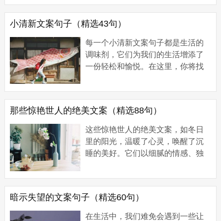
2024年，愿你有风有雨也有彩虹，
经历过波折后更...
小清新文案句子（精选43句）
每一个小清新文案句子都是生活的
调味剂，它们为我们的生活增添了
一份轻松和愉悦。在这里，你将找
到属于自己的生活小确幸。 小清新
文案句子1 1、大知闲闲，小知间
间。 2、不为往...
那些惊艳世人的绝美文案（精选88句）
这些惊艳世人的绝美文案，如冬日
里的阳光，温暖了心灵，唤醒了沉
睡的美好。它们以细腻的情感、独
特的视角和惊人的表达，打破了冬
日的寒冷和沉闷。以下是一些惊艳
的文案： 那些...
暗示失望的文案句子（精选60句）
在生活中，我们难免会遇到一些让