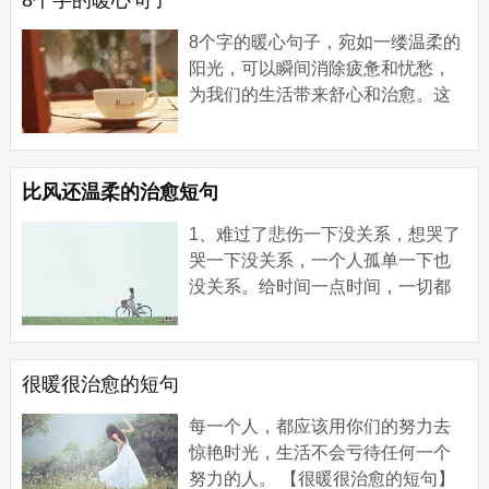
8个字的暖心句子
8个字的暖心句子，宛如一缕温柔的
阳光，可以瞬间消除疲惫和忧愁，
为我们的生活带来舒心和治愈。这
些简短的句子或许只有八个字，却
蕴含着深情和关怀，能够温暖人
心、激励前行。 ...
比风还温柔的治愈短句
1、难过了悲伤一下没关系，想哭了
哭一下没关系，一个人孤单一下也
没关系。给时间一点时间，一切都
会过去。 2、给自己一些时间，原谅
做过很多傻事的自己。接受自己，
爱自己;要相...
很暖很治愈的短句
每一个人，都应该用你们的努力去
惊艳时光，生活不会亏待任何一个
努力的人。 【很暖很治愈的短句】