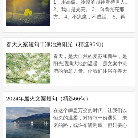
1、用高傲、冷漠的眼神看待世人。
2、我自是光亮。 3、向着光亮那
方。 4、不疯魔，不成活。 5、再
累，也要爱自己。 6、没有天赋就得
努力。 7、人都有各自的月亮。 8、
放不下的只是...
春天文案短句干净治愈阳光（精选85句）
春天，是大自然的复苏和新生，是
阳光洒满大地的温暖，是文案中流
淌的治愈力量。让我们沐浴在春天
的阳光里，感受那些干净而治愈的
短句，它们如春风般拂过心头，带
来希望与美好...
2024年最火文案短句（精选66句）
在这个瞬息万变的时代，让我们以
恒久的温柔，对待每一份遇见。未
来的路，或许布满荆棘，但只要心
中有光，脚下的每一步都是星辰。