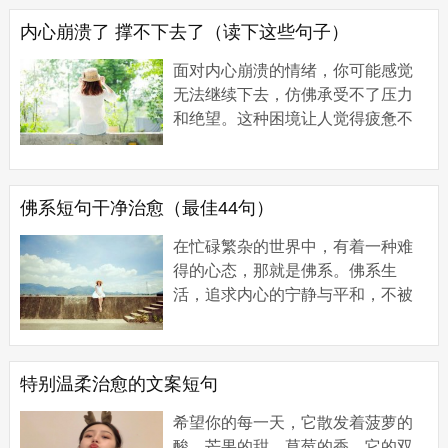
温暖自己和他...
内心崩溃了 撑不下去了（读下这些句子）
面对内心崩溃的情绪，你可能感觉
无法继续下去，仿佛承受不了压力
和绝望。这种困境让人觉得疲惫不
堪，生活的重担让你变得无法承
受。然而，请记住，你并不孤单，
仍有人愿意倾听...
佛系短句干净治愈（最佳44句）
在忙碌繁杂的世界中，有着一种难
得的心态，那就是佛系。佛系生
活，追求内心的宁静与平和，不被
外界的喧嚣所干扰，保持一颗平静
的心态，拥抱生活的美好。而这种
佛系的态度，如...
特别温柔治愈的文案短句
希望你的每一天，它散发着菠萝的
酸，芒果的甜，草莓的香，它的双