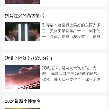
平心灵的褶皱。从自然的诗意到人
性的温暖，每...
抖音超火的高级情话
引导语：这世界上美好的东西太多
了，美食美景音乐占一半，剩下的
一半是你。春有百花秋有月，夏有
凉风冬有雪，多少情深化作多情
雨，而我只想每天都有你。 抖音超
火的高级情话...
浪漫个性签名(精选84句)
我就是我，是两元一次方程，无
解。 你是我口中最为骄傲的语气。
你说，哪天我不要你了，你一定终
身不嫁，让我内疚。4. 你是我口中
最为骄傲...
2024最新个性签名