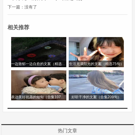
我们有着对未来的无限遐想。对于即将面临高考的
下一篇：没有了
高中生来说，新的一年意味着离梦想更近了一步。
我们可以在元旦许下心愿，希望在新的一年里能够
相关推荐
更加勤奋努力，在知识的海洋里畅游得更远；希望
能够战胜自己的弱点，在学习上取得更大的突破；
希望能够与同学们携手共进，共同度过这难忘的高
中时光。
一边致郁一边自愈的文案（精选96句）
生活充满阳光的文案（精选75句）
当新年的第一缕阳光洒在校园的角落，我们知道，
这是新的开始，是充满希望的曙光。元旦，就像一
表达美好祝愿的短句（合集107句）
好听干净的文案（合集209句）
座桥梁，连接着过去与未来，让我们在告别旧时光
的同时，充满信心地迈向新的征程。
元旦作文800字高中第2篇
热门文章