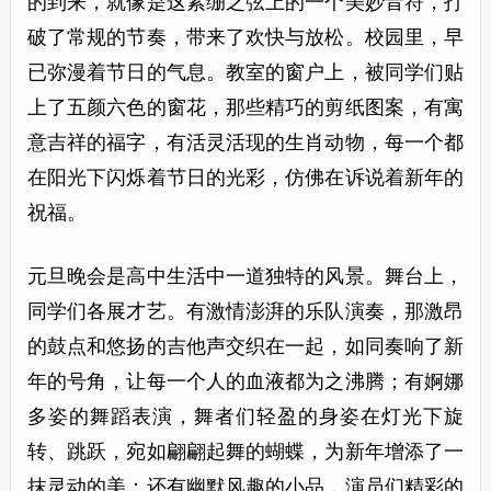
的到来，就像是这紧绷之弦上的一个美妙音符，打
破了常规的节奏，带来了欢快与放松。校园里，早
已弥漫着节日的气息。教室的窗户上，被同学们贴
上了五颜六色的窗花，那些精巧的剪纸图案，有寓
意吉祥的福字，有活灵活现的生肖动物，每一个都
在阳光下闪烁着节日的光彩，仿佛在诉说着新年的
祝福。
元旦晚会是高中生活中一道独特的风景。舞台上，
同学们各展才艺。有激情澎湃的乐队演奏，那激昂
的鼓点和悠扬的吉他声交织在一起，如同奏响了新
年的号角，让每一个人的血液都为之沸腾；有婀娜
多姿的舞蹈表演，舞者们轻盈的身姿在灯光下旋
转、跳跃，宛如翩翩起舞的蝴蝶，为新年增添了一
抹灵动的美；还有幽默风趣的小品，演员们精彩的