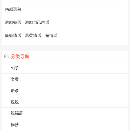
未来。对于即将到来的高考，心中既充满了期待也
伤感语句
有一丝紧张。我们知道，新的一年里，要更加努力
激励短语 - 激励自己的话
地学习，要不断地提升自己的知识水平和能力素
简短情话 - 温柔情话、短情话
养。
元旦的夜晚，当烟花在夜空中绽放，那绚烂的光彩
分类导航
照亮了夜空。就如同我们的青春，充满了无限的可
句子
能。在这新的一年里，我们要像烟花一样，在属于
文案
自己的天空中绽放出最耀眼的光彩。无论是在学业
上，还是在个人成长方面，都要向着目标奋勇前
语录
行。高中的元旦，是欢乐与思考的交融，是青春路
说说
上一个充满希望的驿站。
祝福语
元旦作文800字高中第3篇
摘抄