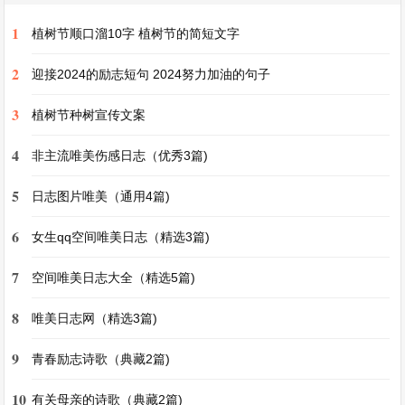
元旦作文800字高中
1
植树节顺口溜10字 植树节的简短文字
“元”表示开始，“旦”表示日，元旦，便是新一年的
2
首日。在高中这个充满青春活力与奋斗激情的阶
迎接2024的励志短句 2024努力加油的句子
段，元旦有着独特的意义。
3
植树节种树宣传文案
4
高中的元旦，不同于儿时的元旦那般单纯地沉浸于
非主流唯美伤感日志（优秀3篇)
欢乐与热闹。当新年的第一缕阳光洒在校园的角
5
日志图片唯美（通用4篇)
落，我们能感受到一种蓬勃的希望。教室里，平日
6
女生qq空间唯美日志（精选3篇)
里严肃的氛围也被元旦的气息稍稍冲淡。黑板上被
同学们精心绘制了迎接元旦的图案，色彩斑斓的粉
7
空间唯美日志大全（精选5篇)
笔痕迹诉说着新年的期待。课桌上堆满了课本和练
8
唯美日志网（精选3篇)
习册，但在这个特殊的日子里，它们似乎也不再那
么沉重。
9
青春励志诗歌（典藏2篇)
10
有关母亲的诗歌（典藏2篇)