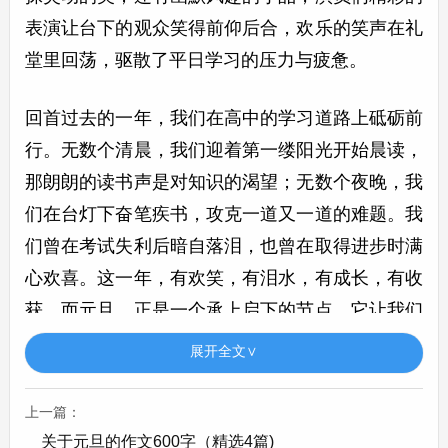
表演让台下的观众笑得前仰后合，欢乐的笑声在礼
堂里回荡，驱散了平日学习的压力与疲惫。
回首过去的一年，我们在高中的学习道路上砥砺前
行。无数个清晨，我们迎着第一缕阳光开始晨读，
那朗朗的读书声是对知识的渴望；无数个夜晚，我
们在台灯下奋笔疾书，攻克一道又一道的难题。我
们曾在考试失利后暗自落泪，也曾在取得进步时满
心欢喜。这一年，有欢笑，有泪水，有成长，有收
获。而元旦，正是一个承上启下的节点，它让我们
在庆祝新的开始的同时，也能静下心来总结过去的
展开全文∨
经验教训。
上一篇：
元旦也是一个充满希望的节日。站在新的起点上，
关于元旦的作文600字（精选4篇)