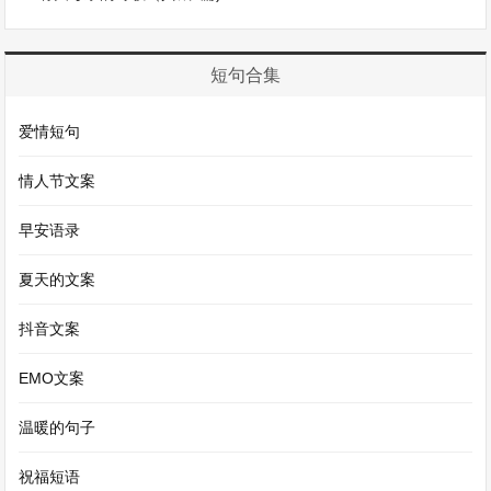
学校的元旦活动总是充满了青春的活力。舞台上，
有同学们精心排练的节目。那些跳动的音符，灵动
的舞姿，幽默的小品，都是同学们课余时间努力的
短句合集
成果。台下的观众，也沉浸在这欢乐的氛围中，喝
爱情短句
彩声、欢呼声此起彼伏。这是紧张学习生活中的一
次放松，也是同学们展现自我风采的机会。在这个
情人节文案
舞台上，没有成绩的高低之分，只有青春的激情在
早安语录
燃烧。
夏天的文案
然而，元旦对于高中的我们来说，也是一个思考和
抖音文案
规划的节点。回首过去的一年，有欢笑也有泪水，
EMO文案
有成功的喜悦也有失败的沮丧。我们在一次次考试
中磨砺自己，在一场场比赛中寻找自信。那些挑灯
温暖的句子
夜读的夜晚，那些与难题奋战的时刻，都成为了我
祝福短语
们成长的印记。站在元旦这个新起点上，我们展望