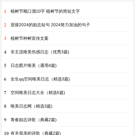
有你真好作文
1
植树节顺口溜10字 植树节的简短文字
在生命的长河中，总有那么一些人，如同璀璨的星
2
辰，照亮我们前行的道路；总有那么一些存在，宛
迎接2024的励志短句 2024努力加油的句子
如温暖的港湾，让我们疲惫的心灵得以栖息。而对
3
植树节种树宣传文案
于我来说，你就是这样的存在，有你真好。
4
非主流唯美伤感日志（优秀3篇)
还记得初次见你的时候，那是一个阳光正好的午
5
日志图片唯美（通用4篇)
后。你带着灿烂的笑容走进我的视野，那笑容仿佛
6
女生qq空间唯美日志（精选3篇)
能驱散世间所有的阴霾。我们从简单的问候开始，
逐渐打开话匣子，发现彼此有着那么多的共同爱好
7
空间唯美日志大全（精选5篇)
和相似的想法。从那一刻起，我们就像是两条原本
8
唯美日志网（精选3篇)
平行的线，突然有了交集，开始交织出一段美好的
故事。
9
青春励志诗歌（典藏2篇)
10
有关母亲的诗歌（典藏2篇)