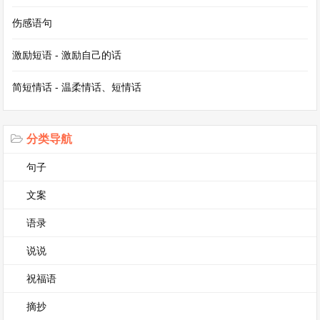
们也会一起看星星，在浩瀚的星空下畅谈着对未来
伤感语句
的憧憬。每一个与你共度的瞬间，都成为了我心中
激励短语 - 激励自己的话
最珍贵的回忆。
简短情话 - 温柔情话、短情话
有时候，我们也会有分歧和争吵。但神奇的是，这
些并没有让我们的关系疏远，反而让我们更加了解
分类导航
彼此。每次争吵过后，我们都会冷静下来，反思自
句子
己的问题，然后互相道歉，和好如初。这种坦诚相
文案
待的相处模式，让我们的友谊更加坚固。有你真
好，你让我学会了如何处理人际关系，如何在友情
语录
中成长。
说说
祝福语
在这个纷繁复杂的世界里，有太多的不确定和孤
摘抄
独。但因为有你，我感受到了温暖，感受到了力