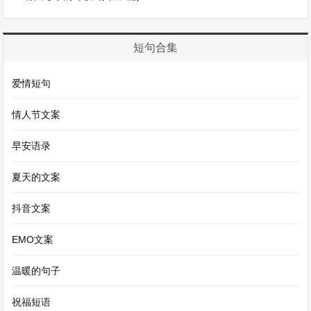
当我遇到困难的时候，你总是毫不犹豫地伸出援
手。那一次，我在学习上遭遇了巨大的挫折，面对
一道道难题，我感到无比的沮丧和无助。是你，耐
短句合集
心地坐在我身边，一道题一道题地给我讲解。你那
爱情短句
温柔的声音，就像春风拂面，一点点地化解了我心
中的焦虑。在你的帮助下，我不仅解决了难题，更
情人节文案
重要的是，我重新找回了自信。有你在，困难似乎
早安语录
都不再那么可怕，因为我知道，无论前方有多大的
夏天的文案
风浪，你都会和我一起面对。
抖音文案
生活中，你也总是能给我带来无尽的欢乐。我们一
EMO文案
起漫步在洒满阳光的小路上，分享着彼此的趣事。
你的幽默风趣总能让我捧腹大笑，那些原本平淡无
温暖的句子
奇的日子，因为有了你而变得充满乐趣。我们会一
祝福短语
起品尝美食，在味蕾的舞动中感受生活的美好；我