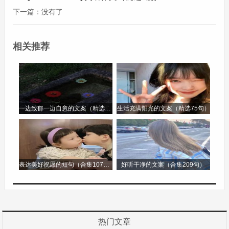
评虽然有时候很严厉，但我知道那是为了我好。你
下一篇：没有了
不会任由我在错误的道路上越走越远，而是像一盏
明灯，指引我回到正确的方向。有你这样真诚的朋
相关推荐
友在身边，时刻监督我、提醒我，我才能不断成
长，成为更好的自己。有你真好，是你让我懂得了
如何正确地对待自己的不足。
一边致郁一边自愈的文案（精选96句）
生活充满阳光的文案（精选75句）
无论是风雨中的陪伴，学习上的帮助，生活中的欢
乐共享，还是犯错时的及时提醒，你都在我的生命
里扮演着无比重要的角色。我想对你说，有你真
表达美好祝愿的短句（合集107句）
好听干净的文案（合集209句）
好，希望我们能一直这样相伴前行，走过更多的岁
月。
有你真好作文第2篇
热门文章