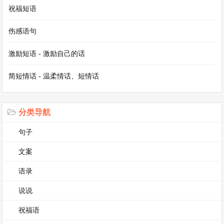
祝福短语
我喜欢我的植物朋友向日葵，它不仅给我带来了美
伤感语句
的享受，还让我感受到了大自然的神奇。
激励短语 - 激励自己的话
我的植物朋友作文三年级300字第5篇
简短情话 - 温柔情话、短情话
我的植物朋友作文三年级300字
我有一位植物朋友，它就是向日葵。向日葵的茎又
分类导航
粗又壮，像一根小柱子，稳稳地支撑着整个花朵。
句子
它的叶子大大的，像一把把绿色的扇子。在阳光的
文案
照耀下，那叶子绿得发亮。最引人注目的当然是它
语录
的花盘啦。花盘就像一个金色的大圆盘，周围还围
说说
着一圈黄色的花瓣，就像一群忠诚的小卫士。
祝福语