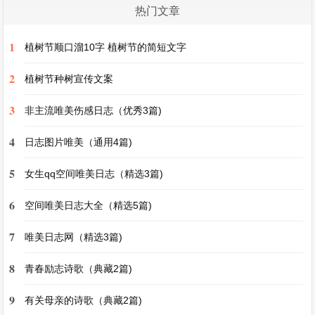
的，圆圆的，像一个金色的大盘子。盘子里密密麻
热门文章
麻地布满了小花，这些小花有各种各样的形状，有
1
植树节顺口溜10字 植树节的简短文字
的像小水滴，有的像小月牙。
2
植树节种树宣传文案
向日葵总是向着太阳生长。早晨，太阳从东边升
3
非主流唯美伤感日志（优秀3篇)
起，向日葵就面向东边，像是在迎接太阳的到来；
傍晚，太阳落山了，向日葵就低下了头，好像在和
4
日志图片唯美（通用4篇)
太阳道别。
5
女生qq空间唯美日志（精选3篇)
向日葵的果实就是瓜子。瓜子小小的，黑黑的，吃
6
空间唯美日志大全（精选5篇)
起来香香的。我很喜欢向日葵，它不仅漂亮，还给
7
唯美日志网（精选3篇)
我带来了美味的瓜子。它真是我的好植物朋友。
8
青春励志诗歌（典藏2篇)
我的植物朋友作文三年级300字第4篇
9
有关母亲的诗歌（典藏2篇)
我的植物朋友作文三年级300字