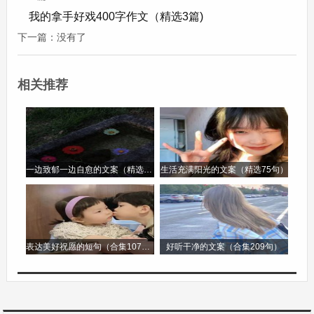
太阳笑。傍晚，太阳落山了，向日葵才慢慢地低下
我的拿手好戏400字作文（精选3篇)
头，好像在和太阳告别。
下一篇：没有了
我很喜欢我的植物朋友向日葵。它不仅长得好看，
相关推荐
还给我带来了很多快乐。我会经常去看它，看着它
一天天长大，感觉特别有趣。
我的植物朋友作文三年级300字第3篇
一边致郁一边自愈的文案（精选96句）
生活充满阳光的文案（精选75句）
我的植物朋友作文三年级300字
我有一位植物朋友，它就是向日葵。向日葵的茎又
高又直，像一位挺拔的士兵。它的叶子很大，像一
表达美好祝愿的短句（合集107句）
好听干净的文案（合集209句）
把把绿色的扇子，随风轻轻摆动。
向日葵最引人注目的就是它的花盘了。花盘大大