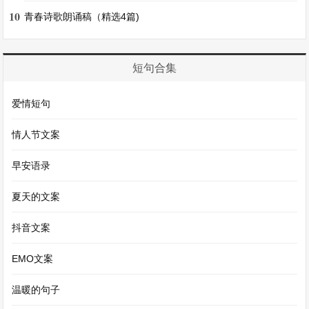
10
青春诗歌朗诵稿（精选4篇)
我有一位植物朋友，它就是向日葵。
向日葵的茎又粗又壮，直直地挺立着，就像一个坚
短句合集
强的卫士。它的叶子大大的，像一把把绿色的扇
爱情短句
子，在微风中轻轻摇曳。
情人节文案
最引人注目的当然是它的花盘啦。花盘又大又圆，
早安语录
金黄色的花瓣像太阳射出的光芒，中间是密密麻麻
的花蕊。向日葵总是朝着太阳的方向，好像在和太
夏天的文案
阳说悄悄话呢。
抖音文案
清晨，向日葵带着晶莹的露珠，在阳光的照耀下闪
EMO文案
闪发光，美丽极了。到了傍晚，太阳慢慢落山，向
温暖的句子
日葵好像有些不舍得，微微低着头。