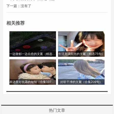
我能够熟练地运用色彩来表达情感，用线条来勾勒
下一篇：没有了
物体的轮廓。无论是阳光明媚的风景，还是充满想
象力的幻想世界，我都能通过画笔展现出来。每次
相关推荐
学校有绘画比赛，我都会积极参加。我沉浸在创作
的过程中，用心去描绘每一个细节。当看到自己的
作品被展示出来，受到同学们的称赞时，我心中充
满了自豪。绘画不仅是我的拿手好戏，更是我表达
一边致郁一边自愈的文案（精选96句）
生活充满阳光的文案（精选75句）
内心世界的独特方式。
我的拿手好戏作文400字第3篇
表达美好祝愿的短句（合集107句）
好听干净的文案（合集209句）
我的拿手好戏作文400字
《我的拿手好戏》
每个人都有自己的拿手好戏，而我的拿手好戏就是
热门文章