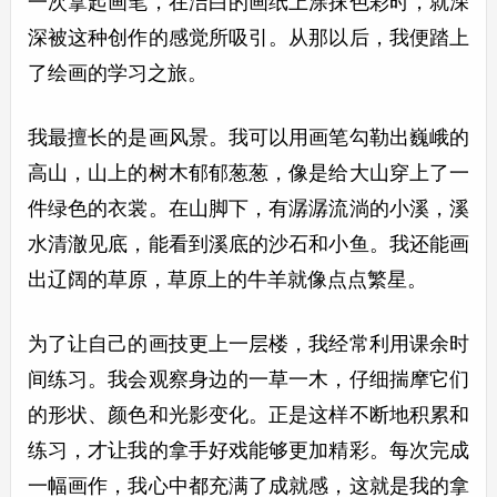
一次拿起画笔，在洁白的画纸上涂抹色彩时，就深
深被这种创作的感觉所吸引。从那以后，我便踏上
了绘画的学习之旅。
我最擅长的是画风景。我可以用画笔勾勒出巍峨的
高山，山上的树木郁郁葱葱，像是给大山穿上了一
件绿色的衣裳。在山脚下，有潺潺流淌的小溪，溪
水清澈见底，能看到溪底的沙石和小鱼。我还能画
出辽阔的草原，草原上的牛羊就像点点繁星。
为了让自己的画技更上一层楼，我经常利用课余时
间练习。我会观察身边的一草一木，仔细揣摩它们
的形状、颜色和光影变化。正是这样不断地积累和
练习，才让我的拿手好戏能够更加精彩。每次完成
一幅画作，我心中都充满了成就感，这就是我的拿