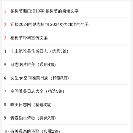
画画。
1
植树节顺口溜10字 植树节的简短文字
我对画画的热爱源于一次偶然的机会。小时候，我
2
迎接2024的励志短句 2024努力加油的句子
看到一本色彩斑斓的画册，那上面精美的图画就像
3
植树节种树宣传文案
磁石一样吸引着我。从那以后，我便踏上了绘画之
4
路。我从简单的线条开始学起，不断地练习画直
非主流唯美伤感日志（优秀3篇)
线、曲线，慢慢地，我能够画出一些简单的图形，
5
日志图片唯美（通用4篇)
像圆形、方形等。
6
女生qq空间唯美日志（精选3篇)
随着不断学习，我的绘画水平逐步提高。我可以画
7
空间唯美日志大全（精选5篇)
各种各样的事物了，无论是娇艳欲滴的花朵，还是
8
唯美日志网（精选3篇)
活灵活现的小动物。我最喜欢画的是风景画。用画
笔描绘出青山绿水，那连绵起伏的山峦，用不同深
9
青春励志诗歌（典藏2篇)
浅的绿色表现出它的层次感；清澈见底的小溪，溪
10
有关母亲的诗歌（典藏2篇)