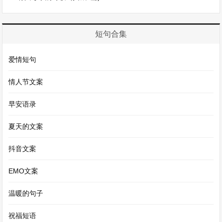
水在阳光的照耀下闪烁着点点银光。
为了让自己的绘画技术更上一层楼，我还经常参加
短句合集
绘画比赛。每一次比赛都是一次挑战，我会精心构
爱情短句
思画面，仔细挑选色彩。当我站在领奖台上，手中
捧着奖状的时候，心中充满了自豪。画画，这就是
情人节文案
我的拿手好戏，它给我带来了无尽的乐趣和成就
早安语录
感。
夏天的文案
我的拿手好戏作文400字第4篇
抖音文案
我的拿手好戏作文400字
EMO文案
每个人都有自己的拿手好戏，而我的拿手好戏就是
绘画。
温暖的句子
祝福短语
我对绘画的热爱源于一次偶然的机会。小时候，我