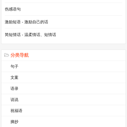
看到一本色彩斑斓的画册，里面的画作仿佛有魔力
伤感语句
一般吸引着我。从那以后，我便踏上了绘画的旅
激励短语 - 激励自己的话
程。我从简单的线条开始练习，慢慢地学着勾勒物
简短情话 - 温柔情话、短情话
体的轮廓，再到后来给它们添上丰富的色彩。
绘画的过程是一场奇妙的旅行。当我拿起画笔，周
分类导航
围的一切似乎都安静了下来。我可以尽情地发挥自
句子
己的想象力，把脑海中的景象呈现在画纸上。无论
文案
是壮丽的山河，还是可爱的小动物，我都能用画笔
描绘出来。我最喜欢画的是人物肖像，通过细腻的
语录
笔触，捕捉人物的神态和表情，这是很有成就感的
说说
事情。
祝福语
摘抄
为了提高自己的绘画水平，我参加了绘画班，跟着