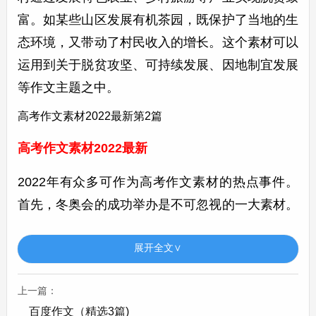
富。如某些山区发展有机茶园，既保护了当地的生
态环境，又带动了村民收入的增长。这个素材可以
运用到关于脱贫攻坚、可持续发展、因地制宜发展
等作文主题之中。
高考作文素材2022最新第2篇
高考作文素材2022最新
2022年有众多可作为高考作文素材的热点事件。
首先，冬奥会的成功举办是不可忽视的一大素材。
冬奥会展现了各国运动员的拼搏精神，如谷爱凌，
展开全文∨
她在自由式滑雪女子大跳台决赛中，凭借着高超的
技艺和强大的心理素质，在最后一跳中突破自己，
上一篇：
逆转夺冠。她的故事体现了勇于挑战、突破极限的
百度作文（精选3篇)