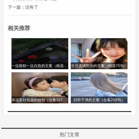
精神，这对于高考作文中有关个人成长、追求梦想
下一篇：没有了
等主题非常适用。
相关推荐
神舟十三号载人飞船的任务圆满完成也是重要素
材。翟志刚、王亚平、叶光富三位航天员在太空的
经历，他们进行的一系列科学实验、太空授课等活
动。这体现了人类对宇宙探索的执着，也彰显了中
一边致郁一边自愈的文案（精选96句）
生活充满阳光的文案（精选75句）
国在航天科技领域的强大实力。可以用于有关探索
未知、科技创新、爱国情怀等作文主题。
在文化领域，河南卫视的传统文化创新节目受到广
表达美好祝愿的短句（合集107句）
好听干净的文案（合集209句）
泛关注。例如《唐宫夜宴》，节目以唐代宫廷乐师
为主角，通过5G、AR等技术，将唐朝的宫廷文
化、民俗文化等以一种新颖的形式展现出来。这反
热门文章
映了传统文化在现代社会的传承与创新，可以用于