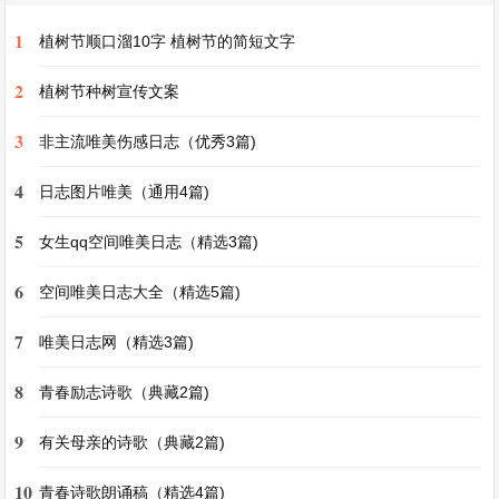
论述文化传承、文化自信等主题的作文之中。
1
植树节顺口溜10字 植树节的简短文字
2
还有2022年的乡村振兴成果。许多曾经贫困的乡
植树节种树宣传文案
村通过发展特色农业、乡村旅游等方式，实现了脱
3
非主流唯美伤感日志（优秀3篇)
贫致富。村民们的生活发生了翻天覆地的变化，这
4
日志图片唯美（通用4篇)
背后体现了国家政策的支持、人民的奋斗精神，可
用于关于发展、奋斗、民生等作文话题。
5
女生qq空间唯美日志（精选3篇)
高考作文素材2022最新第3篇
6
空间唯美日志大全（精选5篇)
高考作文素材2022最新
7
唯美日志网（精选3篇)
2022年的高考作文素材呈现出多元化和时代性的
8
青春励志诗歌（典藏2篇)
特点。其中，“冬奥会”无疑是一个极具影响力的素
9
有关母亲的诗歌（典藏2篇)
材。北京冬奥会不仅仅是一场体育盛会，更是文化
交流、科技展示与人类团结精神的体现。
10
青春诗歌朗诵稿（精选4篇)