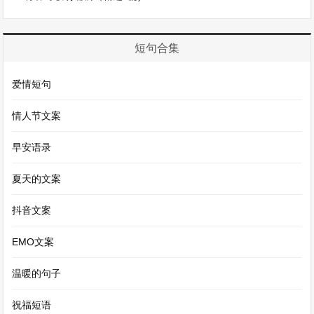
从谷爱凌的身上，我们能获取到诸多可用于作文的
短句合集
元素。她代表着年轻一代的拼搏精神，她毅然放弃
美国国籍，代表中国参加冬奥会，在赛场上挑战高
爱情短句
难度动作，她的勇气和对梦想的执着追求令人钦
情人节文案
佩。她的成长经历，融合了中美两种不同的文化背
景，却能在多元文化的交融中找到自己的定位，这
早安语录
体现了文化包容与个人奋斗的完美结合。
夏天的文案
苏翊鸣也是不可忽视的素材。这位年轻的单板滑雪
抖音文案
小将，凭借自己的天赋和努力，在冬奥赛场上一鸣
EMO文案
惊人。他与教练之间的深厚情谊，以及对滑雪运动
温暖的句子
纯粹的热爱，都能成为高考作文中关于梦想、热爱
和成长的素材。他在面对竞争压力时的从容，在取
祝福短语