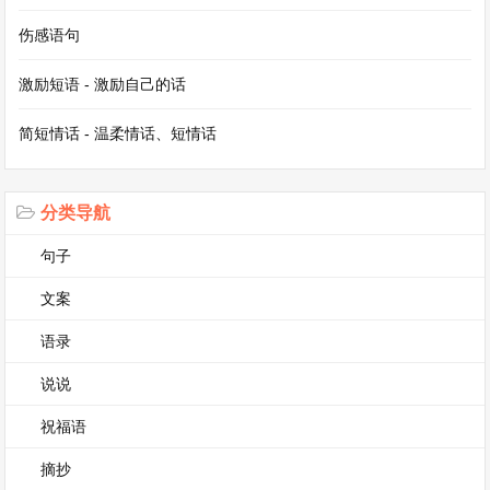
得成绩后的谦逊，都是当代青年应有的品质。
伤感语句
此外，航天领域的发展也是2022年高考作文素材
激励短语 - 激励自己的话
的重要来源。神舟十三号的成功发射与返回，展示
简短情话 - 温柔情话、短情话
了中国航天科技的巨大进步。翟志刚、王亚平、叶
光富三位航天员在太空的探索之旅，象征着人类对
未知的勇敢挑战。他们在太空站进行的一系列科学
分类导航
实验，体现了科技创新与合作的重要性。这一素材
句子
可用于论述科技强国、人类探索精神以及团队合作
文案
等话题。
语录
还有，2022年的时代楷模们也提供了丰富的作文
说说
素材。他们在各自的岗位上默默奉献，如黄文秀，
祝福语
将自己的青春和生命献给了脱贫攻坚事业。她的事
摘抄
迹体现了个人价值与社会价值的统一，体现了当代