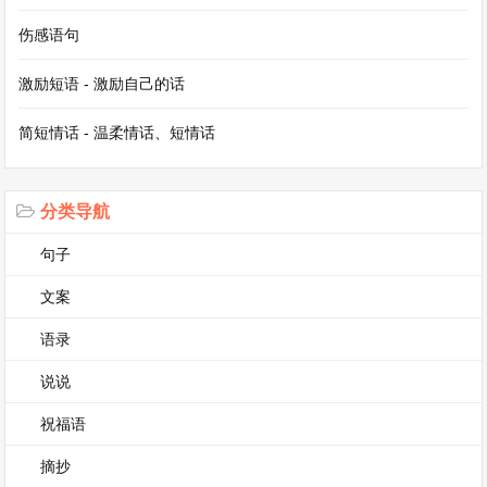
的好玩的故事。你的笑声很有感染力，只要听到你
伤感语句
的笑声，我也会忍不住跟着笑起来。我们一起在操
激励短语 - 激励自己的话
场上追逐打闹，一起在校园的角落里探索那些未知
简短情话 - 温柔情话、短情话
的小秘密。我们之间似乎总有说不完的话，分享不
完的快乐。
分类导航
六年级的时光转瞬即逝，即将面临毕业分别的我
句子
们，心中充满了不舍。但是我知道，无论未来我们
文案
身在何方，这份珍贵的友谊都会永远留在我们心
中。因为有你，我的六年级生活变得丰富多彩；因
语录
为有你，我学会了很多东西；因为有你，成长的道
说说
路上充满了温暖和欢笑。有你真好。
祝福语
有你真好 六年级作文第3篇
摘抄