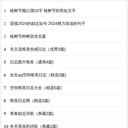
有你真好 六年级作文
1
植树节顺口溜10字 植树节的简短文字
在成长的道路上，我们会遇到各种各样的人，有些
2
人只是匆匆过客，而有些人却能在我们的心中留下
迎接2024的励志短句 2024努力加油的句子
深刻的印记。对我来说，你就是那个特别的存在，
3
植树节种树宣传文案
有你真好。
4
非主流唯美伤感日志（优秀3篇)
还记得我们初次见面的时候吗？那是六年级开学的
5
日志图片唯美（通用4篇)
第一天。阳光透过树叶的缝隙洒在校园的小径上，
6
女生qq空间唯美日志（精选3篇)
我怀着忐忑又兴奋的心情走进新的班级。周围都是
陌生的面孔，我有些不知所措地找着自己的座位。
7
空间唯美日志大全（精选5篇)
就在这时，你像一阵春风般出现在我面前，带着灿
8
唯美日志网（精选3篇)
烂的笑容对我说：“我们可以做同桌吗？”那笑容仿
佛有魔力一般，瞬间驱散了我心中的不安。从那一
9
青春励志诗歌（典藏2篇)
刻起，我们的友谊之花开始悄然绽放。
10
有关母亲的诗歌（典藏2篇)