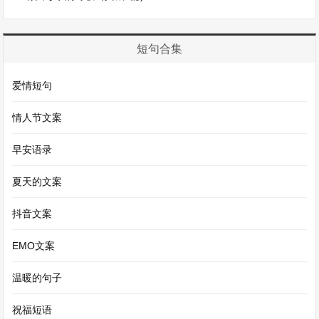
在学习上，你是我最得力的伙伴。每当我遇到难题
愁眉不展的时候，你总是耐心地给我讲解。你的思
短句合集
维很敏捷，那些复杂的数学题、拗口的语文课文，
爱情短句
在你的讲解下都变得简单易懂。有一次，数学考试
我考得很不理想，心情低落到了极点。你看到我垂
情人节文案
头丧气的样子，默默地陪在我身边，然后拿出试
早安语录
卷，一道题一道题地帮我分析错误的原因。你轻声
夏天的文案
地鼓励我：“一次失败不算什么，我们一起努力，
下次一定能考好。”在你的帮助下，我的成绩逐渐
抖音文案
提高，而我也从你身上学到了坚持不懈和积极乐观
EMO文案
的态度。
温暖的句子
在生活中，你也是我的开心果。课间休息的时候，
祝福短语
你总会给我讲一些有趣的笑话或者分享你最近读到