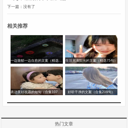
一次，我在学校不小心摔倒受伤了。李老师得知
下一篇：没有了
后，第一时间赶到我身边，小心翼翼地查看我的伤
口，然后背着我去了医务室。她焦急的眼神和关切
相关推荐
的话语，让我感受到了母亲般的温暖。在医务室
里，她一直陪着我，直到我的伤口处理好。
在六年级这个重要的阶段，李老师就像一盏明灯，
一边致郁一边自愈的文案（精选96句）
生活充满阳光的文案（精选75句）
照亮了我前行的道路。她的鼓励、帮助和关心，让
我从一个自卑、胆小的孩子，变成了一个自信、勇
敢的学生。我知道，在以后的成长道路上，还会遇
表达美好祝愿的短句（合集107句）
好听干净的文案（合集209句）
到很多困难和挑战，但是因为有李老师的存在，我
相信我一定能勇敢面对。有你真好，李老师。
有你真好 六年级作文第2篇
热门文章