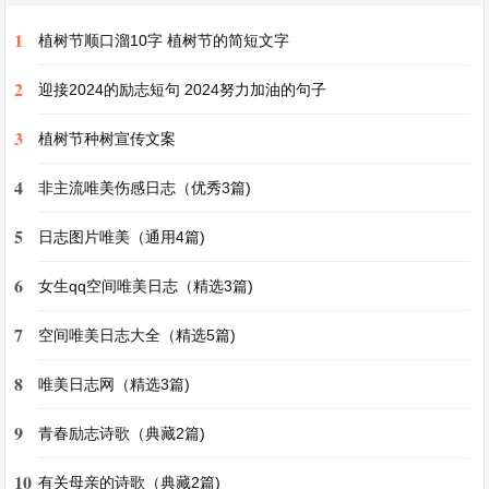
1
植树节顺口溜10字 植树节的简短文字
每年的春节，那可是家乡最热闹的时候。从腊月二
2
十三开始，便进入了“小年”，人们开始忙碌起来。
迎接2024的励志短句 2024努力加油的句子
祭灶王爷是必不可少的仪式，在灶台边贴上灶王爷
3
植树节种树宣传文案
的画像，摆上糖果等供品，希望灶王爷上天言好
4
非主流唯美伤感日志（优秀3篇)
事，保佑全家来年平安顺遂。到了除夕，全家老小
围坐在一起包饺子。这包饺子可有讲究，在饺子里
5
日志图片唯美（通用4篇)
会包上几枚硬币，谁要是吃到了包有硬币的饺子，
6
女生qq空间唯美日志（精选3篇)
那来年就会好运连连。晚上，一家人守岁，看着春
节联欢晚会，欢声笑语回荡在屋子里。当新年的钟
7
空间唯美日志大全（精选5篇)
声敲响，鞭炮声震耳欲聋，烟花照亮了夜空，那绚
8
唯美日志网（精选3篇)
烂的色彩仿佛是对新年最美好的祝福。
9
青春励志诗歌（典藏2篇)
清明节也是家乡重要的节日。这一天，人们都会前
10
有关母亲的诗歌（典藏2篇)