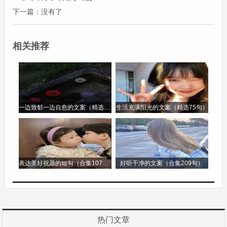
古老的传说，孩子们听得津津有味。在这个时刻，
下一篇：没有了
一家人团聚在一起，共享天伦之乐，月亮也仿佛成
为了家庭团圆的象征，见证着每一个温馨的瞬间。
相关推荐
家乡的这些风俗，是传统文化的重要组成部分，它
们在岁月的流转中传承至今，成为了家乡人民心中
深深的眷恋。无论身在何处，只要一想起这些风
一边致郁一边自愈的文案（精选96句）
生活充满阳光的文案（精选75句）
俗，就会涌起对家乡的无尽思念之情。
家乡风俗的作文第2篇
表达美好祝愿的短句（合集107句）
好听干净的文案（合集209句）
家乡风俗的作文
我的家乡是一个宁静而又充满韵味的地方，这里有
着独特而迷人的风俗习惯，这些风俗犹如一颗颗璀
热门文章
璨的明珠，镶嵌在家乡的历史长河之中。