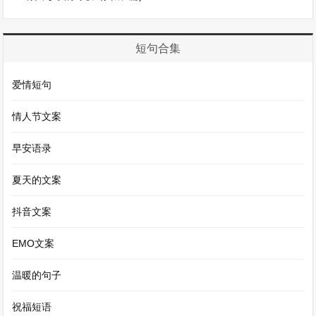
往祖先的墓地祭扫。在祭扫之前，家里的长辈会精
心准备各种祭品，如水果、糕点等。到达墓地后，
短句合集
先清理墓周围的杂草，然后摆上祭品，点上香烛，
向祖先鞠躬或磕头，表达对祖先的思念和敬意。这
爱情短句
种祭扫活动不仅是对逝者的缅怀，也是一种家族传
情人节文案
承的体现，让家族中的晚辈了解家族的历史和先辈
们的奋斗历程。
早安语录
夏天的文案
而端午节，家乡的风俗更是充满了浓浓的文化气
息。清晨，大人们就会去采摘新鲜的艾草挂在门
抖音文案
口，据说艾草有辟邪驱蚊的功效。家家户户都会包
EMO文案
粽子，粽叶的清香弥漫在整个屋子。包粽子的手法
多样，有三角粽、四角粽等。里面的馅料也丰富极
温暖的句子
了，有红枣、豆沙、猪肉等。赛龙舟也是端午节的
祝福短语