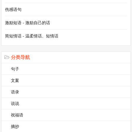
重头戏，河边早已围满了观看的人群，一艘艘龙舟
伤感语句
蓄势待发。随着一声令下，龙舟手们奋力划桨，龙
舟如离弦之箭在水面上飞驰，锣鼓声、呐喊声交织
激励短语 - 激励自己的话
在一起，热闹非凡。这些家乡的风俗，承载着人们
简短情话 - 温柔情话、短情话
对美好生活的向往，也体现了家乡深厚的文化底
蕴。
分类导航
家乡风俗的作文第3篇
句子
家乡风俗的作文
文案
我的家乡，是一个坐落在山水之间的小村落，那里
语录
有着独特而迷人的风俗，这些风俗如同璀璨的明
说说
珠，镶嵌在家乡的岁月长河之中，熠熠生辉。
祝福语
每到春节前夕，村里就弥漫着浓浓的年味。其中最
摘抄