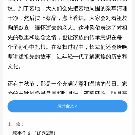
坟。到了墓地，大人们会先把墓地周围的杂草清理
干净，然后摆上祭品，点上香烛。大家会对着祖坟
鞠躬默哀，缅怀逝去的亲人。这种风俗表达了对祖
先的敬重和思念之情，也让家族的传承意识在每一
个子孙心中扎根。在祭扫过程中，长辈们还会给晚
辈讲述祖先的故事，让年轻一代了解家族的历史和
文化。
还有中秋节，那是一个充满诗意和温情的节日。家
乡的中秋风俗是赏月和吃月饼。夜幕降临，明月高
悬，一家人会围坐在院子里的小桌旁。桌上摆满了
展开全文∨
各种口味的月饼，有豆沙馅的、蛋黄馅的、五仁馅
的等等。大家一边品尝着月饼，一边抬头仰望着那
上一篇：
皎洁的明月。长辈们会讲述嫦娥奔月、吴刚伐桂等
叙事作文（优秀2篇)