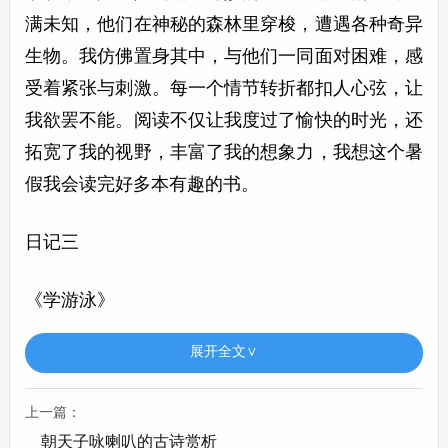
满未知，他们在神秘的森林里穿梭，遭遇各种奇异
生物。我仿佛置身其中，与他们一同面对困难，感
受着紧张与刺激。每一个情节转折都扣人心弦，让
我欲罢不能。阅读不仅让我度过了愉快的时光，还
拓宽了我的视野，丰富了我的想象力，我想这个暑
假我会读完好多本有趣的书。
日记三
《学游泳》
展开全文∨
暑假开始学游泳啦。站在泳池边，望着那片蓝色的
水，心里既兴奋又有点害怕。教练先教我基本的呼
上一篇：
吸方法，我试着把头埋进水里，可总是忍不住马上
朝天子咏喇叭的古诗赏析