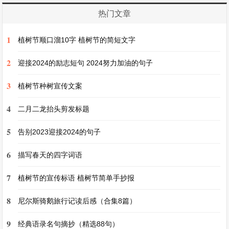
坐在一起，分享着美食，聊着开心的话题，温馨又
热门文章
快乐。这样的家庭时光，让暑假变得更加美好难
1
植树节顺口溜10字 植树节的简短文字
忘。
2
迎接2024的励志短句 2024努力加油的句子
日记五
3
植树节种树宣传文案
《参观科技馆》
4
二月二龙抬头剪发标题
5
今天去科技馆参观，真是大开眼界。一进门，各种
告别2023迎接2024的句子
新奇的科技展品让人目不暇接。在机器人展厅，看
6
描写春天的四字词语
到机器人能跳舞、下棋，动作灵活得像真人一样，
7
植树节的宣传标语 植树节简单手抄报
太神奇了。还有模拟太空舱，我走进去体验了一把
当宇航员的感觉，了解了太空生活的奥秘。在互动
8
尼尔斯骑鹅旅行记读后感（合集8篇）
区，我亲自操作一些科学实验，明白了很多物理原
9
经典语录名句摘抄（精选88句）