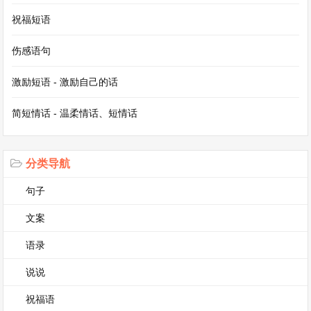
祝福短语
日记七
伤感语句
《练书法》
激励短语 - 激励自己的话
上午，我坐在书桌前练书法。铺开宣纸，拿起毛
简短情话 - 温柔情话、短情话
笔，蘸上墨汁，一笔一划地书写着汉字。一开始，
笔画总是写得歪歪扭扭，但我静下心来，仔细观察
分类导航
字帖上字的结构和笔法。慢慢地，我的字逐渐有了
句子
进步，横平竖直，笔画也更流畅了。练书法让我体
文案
会到了传统文化的魅力，也锻炼了我的耐心和专注
力。在这安静的时光里，我沉浸在笔墨的世界，感
语录
受着书法带来的独特韵味。
说说
祝福语
日记八