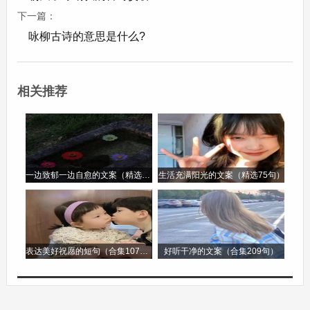
抬起。经过多次练习，我逐渐掌握了技巧。接着练
下一篇：
习漂浮，身体放松才能浮起来，这可不容易。但我
咏柳古诗的意思是什么?
没有放弃，一次又一次尝试。今天虽然还不能游起
来，但我相信只要坚持，很快就能像小鱼一样在水
相关推荐
里畅游，享受游泳的乐趣。
日记四
《家庭野餐》
一边致郁一边自愈的文案（精选96句）
生活充满阳光的文案（精选75句）
阳光明媚的日子，一家人去公园野餐。我们带着美
味的食物，在草坪上铺上野餐布。妈妈准备的三明
表达美好祝愿的短句（合集107句）
好听干净的文案（合集209句）
治格外好吃，爸爸则忙着给大家倒果汁。我躺在草
地上，看着蓝天白云，感受着微风拂过脸庞。弟弟
在一旁追逐着蝴蝶，笑声回荡在公园里。一家人围