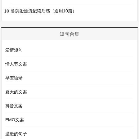
理。科技馆就像一个知识宝库，我在里面学到了许
10
多书本上学不到的知识，收获满满。
鲁滨逊漂流记读后感（通用10篇）
日记六
短句合集
《种多肉植物》
爱情短句
情人节文案
暑假对种植多肉植物产生了兴趣。我从花市挑选了
几盆可爱的多肉，它们肉嘟嘟的，形态各异。回到
早安语录
家，我小心翼翼地把它们种在漂亮的花盆里，铺上
夏天的文案
彩色的小石子。看着这些小多肉，我心里满是欢
喜。我了解到多肉不需要太多水，喜欢阳光。于是
抖音文案
我把它们放在窗台，每天都会看看它们有没有长
EMO文案
大。看着它们一点点变化，我感受到了生命的奇
妙，也体会到了照顾植物的乐趣。
温暖的句子