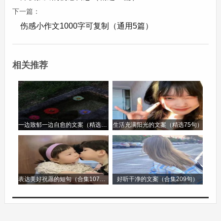
我，还罚我站在教室后面。我低着头，感觉同学们
下一篇：
都在背后偷笑，脸上火辣辣的。这种被人注视和嘲
伤感小作文1000字可复制（通用5篇）
笑的感觉，让我特别难受。
下午体育课上，我在跑步的时候不小心摔倒了，膝
相关推荐
盖擦破了一大块皮，疼得我直冒冷汗。看着伤口渗
出血来，我强忍着泪水。回到教室，同桌还调侃我
是不是在表演“平地摔”，我知道他可能没有恶意，
但我还是觉得很委屈。
一边致郁一边自愈的文案（精选96句）
生活充满阳光的文案（精选75句）
晚上回到家，处理伤口的时候，药水刺激着伤口，
疼痛让我又想起了白天的种种不顺。我默默地流
表达美好祝愿的短句（合集107句）
好听干净的文案（合集209句）
泪，心想这一天怎么这么多灾多难，难道是我最近
运气太差了吗?我只希望明天能好起来，把这些伤
心事都抛在脑后。