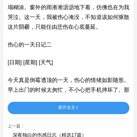
塌糊涂。窗外的雨淅淅沥沥地下着，仿佛也在为我
哭泣。这一天，我被伤心淹没，不知道该如何驱散
这片阴霾，只能任由悲伤在心底蔓延。
伤心的一天日记二
[日期] [星期] [天气]
今天真是倒霉透顶的一天，伤心的情绪如影随形。
早上出门的时候太匆忙，不小心把手机摔坏了。那
一瞬间，我就懵了，因为手机里存了很多重要的东
展开全文∨
西，比如和朋友的照片、学习资料等。
上一篇：
到了学校，发现自己忘记带作业了。老师批评了
深夜独白的伤感日志（精选17篇）