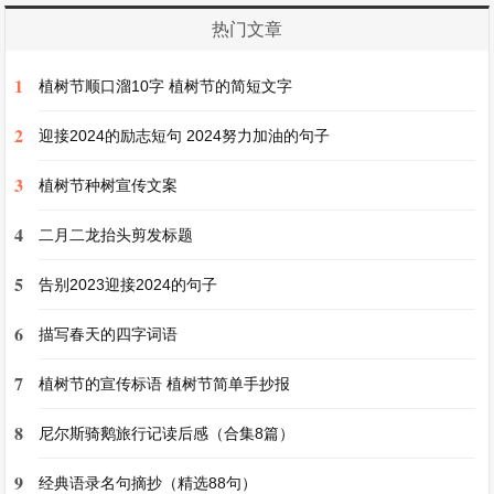
热门文章
伤心的一天日记三
1
植树节顺口溜10字 植树节的简短文字
[日期] [星期] [天气]
2
迎接2024的励志短句 2024努力加油的句子
[日期]，这一天从开始就充满了悲伤。天还没亮，
3
植树节种树宣传文案
我就被一阵噩梦惊醒，梦中我失去了最珍视的友
4
二月二龙抬头剪发标题
谊，醒来后那种失落感依旧萦绕心头。
5
告别2023迎接2024的句子
在学校里，我满心期待地参加绘画比赛，结果却不
6
描写春天的四字词语
尽如人意。我看着自己用心创作的作品被评委们忽
7
视，而那些我觉得并不怎么样的画却获得了奖项。
植树节的宣传标语 植树节简单手抄报
我心里特别不服气，也很伤心，觉得自己的努力都
8
尼尔斯骑鹅旅行记读后感（合集8篇）
白费了。
9
经典语录名句摘抄（精选88句）