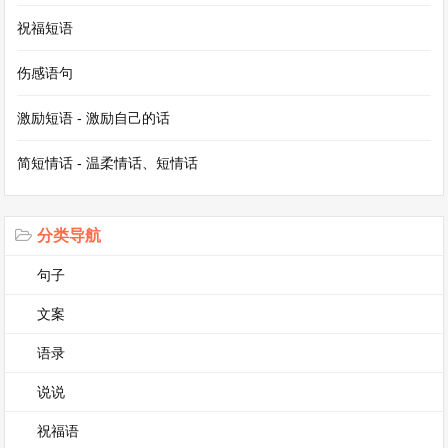
祝福短语
[日期] [星期] [天气]
伤感语句
今天，伤心的情绪如同潮水般将我淹没。早晨，得
激励短语 - 激励自己的话
知我养了很久的宠物小仓鼠生病了。它无精打采地
趴在笼子里，平时亮晶晶的眼睛也变得黯淡无光。
简短情话 - 温柔情话、短情话
我心急如焚，却又不知道该怎么办。
分类导航
带着满心的忧虑去学校，课堂上我一直走神。老师
句子
提问我，我回答得乱七八糟，同学们哄堂大笑。我
的脸涨得通红，心里既羞愧又难过。下课后，我原
文案
本想找个安静的角落待一会儿，却不小心撞到了一
语录
个同学，他的书散落一地，还对我恶语相向，我连
说说
忙道歉，可他还是不依不饶。
祝福语