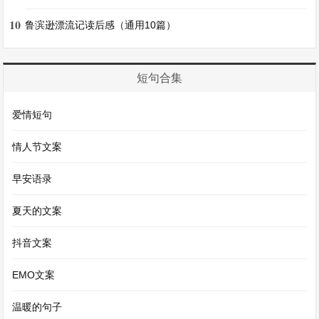
课间休息的时候，我去找好朋友倾诉，却发现她正
10
鲁滨逊漂流记读后感（通用10篇）
和别人聊得热火朝天，对我的到来毫不在意。我在
旁边等了一会儿，她还是没有理会我，我只好默默
短句合集
地走开了。那一刻，我感觉自己就像一个多余的
人。
爱情短句
情人节文案
放学后，我独自走在回家的路上，天空突然下起了
雨。我没有带伞，只能在雨中奔跑。雨水打湿了我
早安语录
的衣服，也打湿了我的心。回到家，我浑身湿透，
夏天的文案
对着镜子里狼狈的自己，泪水忍不住流了下来。这
一天，似乎所有的不幸都降临到了我身上，让我沉
抖音文案
浸在深深的悲伤之中。
EMO文案
伤心的一天日记四
温暖的句子