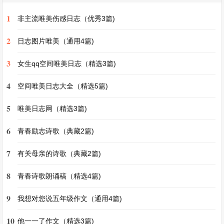
朝天，惹得爸爸妈妈和奶奶哈哈大笑。而那只大公
1
非主流唯美伤感日志（优秀3篇)
鸡呢，像是得胜的将军，高昂着头，大摇大摆地走
2
日志图片唯美（通用4篇)
了。
3
女生qq空间唯美日志（精选3篇)
还有一回，我看到爷爷在田里种西瓜。我心想，种
4
空间唯美日志大全（精选5篇)
瓜得瓜，那我要是把糖果种下去，是不是就能长出
好多好多糖果呢？我兴奋地跑回屋里，拿了一把小
5
唯美日志网（精选3篇)
铲子，在院子的角落里挖了个小坑，然后把我最心
6
青春励志诗歌（典藏2篇)
爱的几颗糖果放进坑里，再小心翼翼地把土盖上。
接下来的日子里，我每天都跑去浇水，满心期待着
7
有关母亲的诗歌（典藏2篇)
糖果能快快发芽。可是，过了好多天，什么都没有
8
青春诗歌朗诵稿（精选4篇)
长出来。我忍不住把土挖开，发现糖果已经变得脏
9
我想对您说五年级作文（通用4篇)
兮兮的，有的还融化了。我一脸疑惑地跑去问爷
爷，爷爷听了我的话，笑得眼泪都出来了，他告诉
10
他一一了作文（精选3篇)