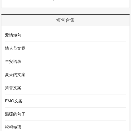
我，糖果是不能种的。虽然当时很失望，但现在想
来，那是多么天真可爱的想法啊。
短句合集
童年的趣事就像一颗颗璀璨的星星，点缀着我记忆
爱情短句
的天空，这些有趣的回忆将永远珍藏在我心中。
情人节文案
童年趣事作文500字第3篇
早安语录
童年趣事作文500字
夏天的文案
童年，是一幅五彩斑斓的画卷，那上面勾勒着许多
抖音文案
令人忍俊不禁的趣事。
EMO文案
记得有一次，家里养了几只小鸡。我看到小鸡们都
温暖的句子
在土里啄来啄去，心中充满了好奇。我想，它们一
定是在找什么宝贝吧。于是，我也学着它们的样
祝福短语