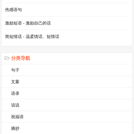
子，趴在地上，用小手在土里乱挖一通。挖着挖
伤感语句
着，我的手突然碰到了一个软软的东西，我兴奋地
以为自己挖到了什么稀世珍宝，赶紧把它拽了出
激励短语 - 激励自己的话
来。结果，却是一条肥大的蚯蚓。那蚯蚓在我手中
简短情话 - 温柔情话、短情话
扭动着，吓得我“哇”的一声大哭起来，把手中的蚯
蚓远远地扔了出去。小鸡们看到蚯蚓，都欢快地跑
分类导航
过去啄食，而我却坐在地上，满脸泪痕，又好气又
好笑。
句子
文案
还有一回，妈妈买了一个漂亮的大西瓜。我看着西
语录
瓜，脑海里突然冒出一个奇特的想法：西瓜籽在肚
说说
子里会长出西瓜来。于是，我在吃西瓜的时候，小
心翼翼地把籽都吐了出来。可是，有一颗籽不小心
祝福语
被我咽了下去。我顿时惊恐万分，以为自己的肚子
摘抄