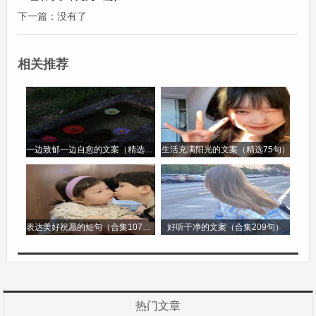
下一篇：没有了
童年，就像一个五彩斑斓的梦，充满了无尽的欢乐
和纯真。每当我回忆起童年的那些趣事，嘴角都会
相关推荐
不自觉地上扬。
记得有一次，我跟着爸爸妈妈去乡下的奶奶家。奶
奶家养了几只大公鸡，它们威风凛凛，鸡冠红红
的，尾巴的羽毛五颜六色，好看极了。那时候的
一边致郁一边自愈的文案（精选96句）
生活充满阳光的文案（精选75句）
我，对什么都充满好奇，看着大公鸡走来走去，我
突发奇想，要是能骑大公鸡该多好玩呀。于是，我
悄悄靠近一只大公鸡，趁它不注意，猛地扑了上
表达美好祝愿的短句（合集107句）
好听干净的文案（合集209句）
去。大公鸡受到惊吓，“咯咯咯”地叫着，拼命地挣
扎。我死死地抱住它的脖子，想要骑在它背上，可
是大公鸡哪肯听话，它带着我在院子里东奔西跑。
热门文章
我被它弄得晕头转向，最后一不小心，摔了个四脚