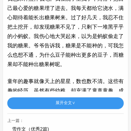
己最心爱的糖果埋了进去。我每天都给它浇水，满
心期待着能长出糖果树来。过了好几天，我忍不住
把土挖开，却发现糖果不见了，只剩下一堆黑乎乎
的小蚂蚁。我伤心地大哭起来，以为是蚂蚁偷走了
我的糖果。爷爷告诉我，糖果是不能种的，可我怎
么也想不通，为什么豆子能种出更多的豆子，而糖
果却不能种出糖果树呢。
童年的趣事就像天上的星星，数也数不清。这些有
趣的经历，虽然有些幼稚，却充满了童真童趣，成
为我心中最珍贵的回忆。
展开全文∨
童年趣事作文500字第2篇
上一篇：
童年趣事作文500字
雪作文（优秀2篇)