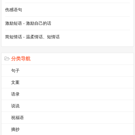
过药时，眼中满是惊讶和欣慰。
伤感语句
那一刻，我看到妈妈眼中的自己不再是那个总是需
激励短语 - 激励自己的话
要被照顾的孩子了。我知道，我可以开始照顾家
简短情话 - 温柔情话、短情话
人，承担起一些责任了。就在那一刻，我长大了。
【那一刻我长大了作文350字（优秀4篇)】相关文
分类导航
章
句子
我想对您说五年级作文（通用4篇)
文案
那一刻我长大了作文400字（优秀3篇)
语录
作文《我有一个想法》（优选3篇)
说说
我的奇思妙想作文400字四年级（精选5篇)
祝福语
那一刻我长大了作文500字（通用5篇)
摘抄