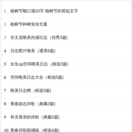
在沙发上，脸色苍白。她轻声告诉我她身体不舒
1
植树节顺口溜10字 植树节的简短文字
服。我心中一惊，以往都是妈妈照顾我，那一刻，
2
我知道我要承担起照顾她的责任。我先给妈妈倒了
植树节种树宣传文案
一杯热水，然后找出退烧药让她吃下。接着，我跑
3
非主流唯美伤感日志（优秀3篇)
到厨房，学着妈妈的样子煮起了粥。虽然过程有些
4
日志图片唯美（通用4篇)
手忙脚乱，但我一直小心翼翼。粥煮好后，我端到
妈妈面前，看着她欣慰的眼神，我突然觉得自己不
5
女生qq空间唯美日志（精选3篇)
再是那个只知道依赖妈妈的孩子了。
6
空间唯美日志大全（精选5篇)
在这小小的事情里，我学会了关心他人，懂得了承
7
唯美日志网（精选3篇)
担责任。也就是在那一刻，我长大了，我明白了成
8
青春励志诗歌（典藏2篇)
长不仅仅是年龄的增长，更是心灵的蜕变。
9
有关母亲的诗歌（典藏2篇)
那一刻我长大了作文350字第4篇
10
青春诗歌朗诵稿（精选4篇)