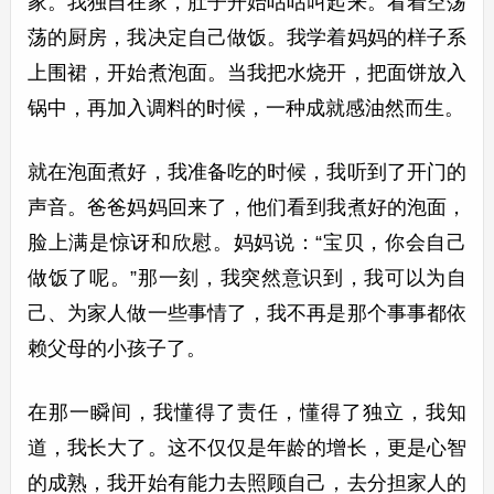
家。我独自在家，肚子开始咕咕叫起来。看着空荡
荡的厨房，我决定自己做饭。我学着妈妈的样子系
上围裙，开始煮泡面。当我把水烧开，把面饼放入
锅中，再加入调料的时候，一种成就感油然而生。
就在泡面煮好，我准备吃的时候，我听到了开门的
声音。爸爸妈妈回来了，他们看到我煮好的泡面，
脸上满是惊讶和欣慰。妈妈说：“宝贝，你会自己
做饭了呢。”那一刻，我突然意识到，我可以为自
己、为家人做一些事情了，我不再是那个事事都依
赖父母的小孩子了。
在那一瞬间，我懂得了责任，懂得了独立，我知
道，我长大了。这不仅仅是年龄的增长，更是心智
的成熟，我开始有能力去照顾自己，去分担家人的