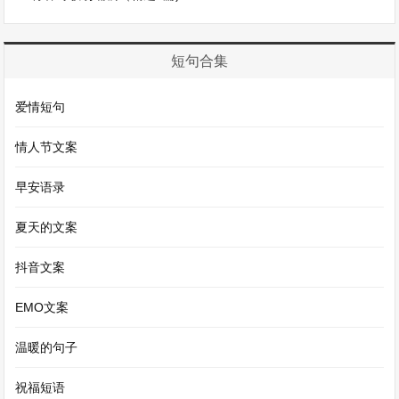
那一刻我长大了作文350字
成长是一场漫长的旅程，而有些瞬间却能让我们突
短句合集
然意识到自己长大了。
爱情短句
那是一个冬日的傍晚，妈妈拖着疲惫的身子回到
情人节文案
家。她的脸色略显苍白，我问她怎么了，她只是说
有点累。看着妈妈难受的样子，我心中一阵心疼。
早安语录
我想起以前生病时妈妈对我的悉心照料，于是我决
夏天的文案
定要为妈妈做些什么。
抖音文案
我先给妈妈倒了一杯热水，然后学着妈妈平时照顾
EMO文案
我的样子，拿来了体温计帮她量体温。在等待的过
程中，我又找来了感冒药。当我看到体温计上显示
温暖的句子
的低烧时，我按照说明书给妈妈冲好了药。妈妈接
祝福短语