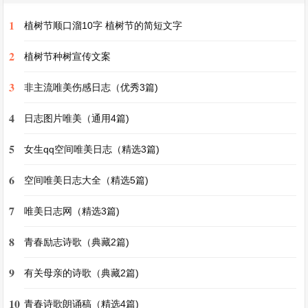
2. 夜晚，星星点点的灯光和天上的繁星相互辉映，
1
整个世界变得静谧而又美好。我沉浸在这美丽的夜
植树节顺口溜10字 植树节的简短文字
景中，思绪也随之飘荡。这就是大自然的魅力，它
2
植树节种树宣传文案
总是能在不经意间带给我们无尽的惊喜和感动，让
3
非主流唯美伤感日志（优秀3篇)
我们对它充满了敬畏和热爱。
4
日志图片唯美（通用4篇)
五、记事作文开头摘抄
5
女生qq空间唯美日志（精选3篇)
1. 那是一个阳光明媚的午后，空气中弥漫着淡淡的
6
空间唯美日志大全（精选5篇)
花香。我像往常一样走在回家的路上，却不知道即
7
唯美日志网（精选3篇)
将发生的一件小事，会像一颗小石子投入平静的湖
面，在我的生活中激起层层涟漪。
8
青春励志诗歌（典藏2篇)
9
有关母亲的诗歌（典藏2篇)
2. 生活就像一场五彩斑斓的电影，每一个瞬间都是
一帧画面。而有那么一个瞬间，至今仍清晰地印刻
10
青春诗歌朗诵稿（精选4篇)