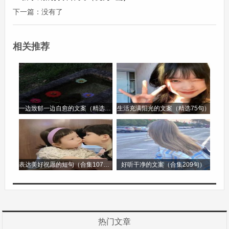
得没有一丝杂质。一朵朵洁白如雪的云朵在天空中
下一篇：没有了
飘荡着，它们像是一群调皮的孩子，时而变成可爱
的小动物，时而又变成各种各样的形状，给天空增
相关推荐
添了无限的生机与活力。
四、写景作文结尾摘抄
一边致郁一边自愈的文案（精选96句）
生活充满阳光的文案（精选75句）
1. 夕阳渐渐西下，它把最后的余晖洒在了大地上，
大地被染成了一片金黄。在这美丽的余晖下，我静
静地站着，心中充满了对这片景色的不舍。我知
表达美好祝愿的短句（合集107句）
好听干净的文案（合集209句）
道，明天的景色会依旧美丽，但今天的这一份独特
的美，已经深深地印刻在我的心中，成为我永远的
记忆。
热门文章