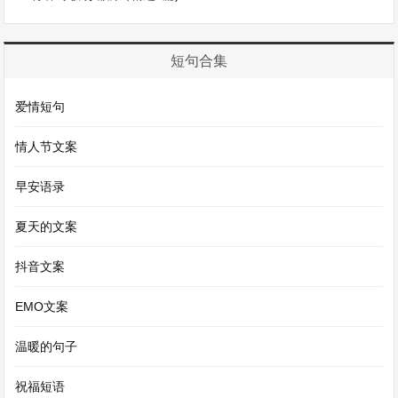
在我的脑海中，那是一次充满挑战和惊喜的旅行，
也是我成长路上的一个重要转折点。
短句合集
六、记事作文结尾摘抄
爱情短句
情人节文案
1. 这件事情虽然已经过去了很久，但它就像一颗璀
璨的明珠，永远镶嵌在我记忆的长河中。每当我回
早安语录
忆起它，心中都会涌起一股暖流，它让我明白了坚
夏天的文案
持和努力的意义，也让我更加勇敢地去面对生活中
的挑战。
抖音文案
EMO文案
2. 那一次的经历就像一场梦，一场充满欢笑和泪水
的梦。当我从梦中醒来，我发现自己已经在不知不
温暖的句子
觉中成长了许多。我知道，生活还会继续带给我各
祝福短语