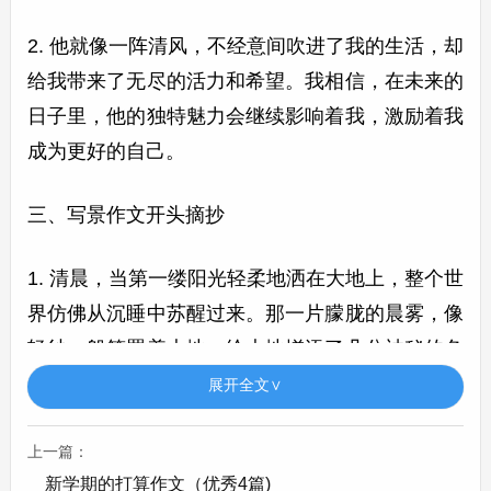
2. 他就像一阵清风，不经意间吹进了我的生活，却
给我带来了无尽的活力和希望。我相信，在未来的
日子里，他的独特魅力会继续影响着我，激励着我
成为更好的自己。
三、写景作文开头摘抄
1. 清晨，当第一缕阳光轻柔地洒在大地上，整个世
界仿佛从沉睡中苏醒过来。那一片朦胧的晨雾，像
轻纱一般笼罩着大地，给大地增添了几分神秘的色
彩。远处的山峦在晨雾中若隐若现，像是一幅水墨
展开全文∨
画，宁静而又悠远。
上一篇：
2. 天空是湛蓝湛蓝的，像一块巨大的蓝宝石，纯净
新学期的打算作文（优秀4篇)