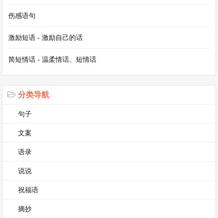
种各样的经历，而我也会带着从这次经历中汲取的
伤感语句
力量，不断前行。
作文开头和结尾摘抄大全第2篇
激励短语 - 激励自己的话
作文开头和结尾摘抄大全
简短情话 - 温柔情话、短情话
一、写人作文开头
分类导航
在记忆的长河中，有许多令我难以忘怀的人物，他
句子
们就像一颗颗璀璨的星辰，点缀着我的生活。其
文案
中，有一个人如同最明亮的北极星，始终在我的心
语录
灵深处闪耀着独特的光芒。
说说
生活就像一幅绚丽多彩的画卷，而画卷中那些形形
祝福语
色色的人物就是最灵动的色彩。在我所认识的人当
摘抄
中，有这样一个独特的存在，他就像一抹独特的色