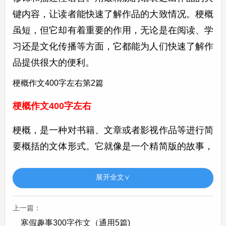
键内容，让读者能快速了解作品的大致情况。梗概
虽短，但它却有着重要的作用，无论是在阅读、学
习还是文化传播等方面，它都能为人们快速了解作
品提供很大的便利。
梗概作文400字左右第2篇
梗概作文400字左右
梗概，是一种对书籍、文章或者影视作品等进行简
要概括的文体形式。它就像是一个精简版的故事，
保留了最核心的内容。
展开全文∨
在创作梗概时，首先要对原作品有深入的理解。例
如一部长篇小说，要明确故事的主线情节，包括故
上一篇：
寒假趣事300字作文（通用5篇)
事的开端、发展、高潮和结局。比如《西游记》的