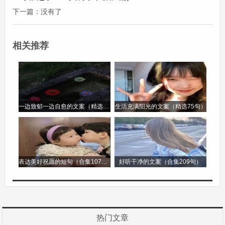
下一篇：没有了
梗概，开端是唐僧师徒四人受观音点化，踏上西天
取经之路。发展过程中，他们遭遇了无数妖魔鬼怪
相关推荐
的阻拦，像白骨精的三次变化，红孩儿的三昧真火
等。高潮部分则是师徒几人面临重重磨难时的挣扎
与坚持。结局便是成功取得真经。
写梗概还要把握好详略得当。对于那些关键的情节
一边致郁一边自愈的文案（精选96句）
生活充满阳光的文案（精选75句）
和人物关系，要简洁明了地表述出来。如果是一篇
文章的梗概，要提炼出中心思想，将围绕中心展开
的主要事件概括清楚。例如一篇描写友情的文章，
表达美好祝愿的短句（合集107句）
好听干净的文案（合集209句）
要把朋友之间从相识到经历考验，再到友情升华的
主要事件进行概括。不能过于详细，要把篇幅控制
在要求的400字左右，用简短而精准的语言传达出
热门文章
原作品的大致轮廓。这样的梗概能够让读者快速了