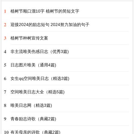
解原作品的主要内容，起到一个引导的作用。
1
植树节顺口溜10字 植树节的简短文字
2
【梗概作文400字左右（通用2篇)】相关文章
迎接2024的励志短句 2024努力加油的句子
我想对您说五年级作文（通用4篇)
3
植树节种树宣传文案
他一一了作文（精选3篇)
4
非主流唯美伤感日志（优秀3篇)
那一刻我长大了作文400字（优秀3篇)
5
日志图片唯美（通用4篇)
寒假趣事作文（优选5篇)
6
女生qq空间唯美日志（精选3篇)
家乡的风俗作文（优秀3篇)
7
空间唯美日志大全（精选5篇)
作文《我有一个想法》（优选3篇)
8
唯美日志网（精选3篇)
9
青春励志诗歌（典藏2篇)
10
有关母亲的诗歌（典藏2篇)