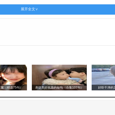
，我很喜欢和他在一起。
展开全文∨
时认识的。
发，就像黑色的绸缎一样。他的眼睛大大的，像两颗闪
特别有趣。他还有一张红红的小嘴巴，就像小樱桃似的。
候，我们会在操场上玩捉迷藏。操场旁边有很多大树，
案（精选75句）
表达美好祝愿的短句（合集107句）
好听干净的文
跑来跑去。小明跑得可快啦，每次我都要费好大的力气才
，像一只活泼的小兔子在蹦蹦跳跳。
铅笔了，小明就会毫不犹豫地把他的铅笔借给我。他还会