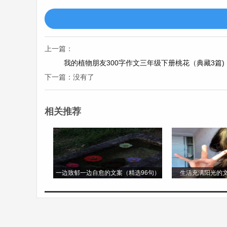
我的朋友小明就是这样一个可爱又友善的人
我的朋友二年级作文第3篇
上一篇：
我的朋友二年级作文
我的植物朋友300字作文三年级下册桃花（典藏3篇)
下一篇：没有了
我有一个好朋友，他叫小明，是我在二年级
相关推荐
小明长得特别可爱。他有一头乌黑亮丽的头
每次笑起来的时候，眼睛就会眯成一条缝，
我们经常一起在学校里玩耍。课间休息的时
一边致郁一边自愈的文案（精选96句）
生活充满阳光的文
把绿色的大伞。我们就在这些“大伞”之间
我们也会一起跳绳，他跳绳的样子特别滑稽
在教室里，我们也互相帮助。如果我忘记带