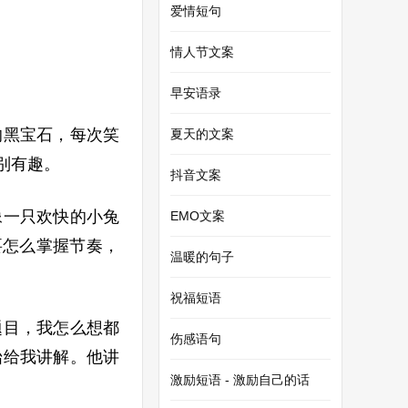
爱情短句
情人节文案
早安语录
的黑宝石，每次笑
夏天的文案
别有趣。
抖音文案
像一只欢快的小兔
EMO文案
要怎么掌握节奏，
温暖的句子
祝福短语
题目，我怎么想都
伤感语句
始给我讲解。他讲
激励短语 - 激励自己的话