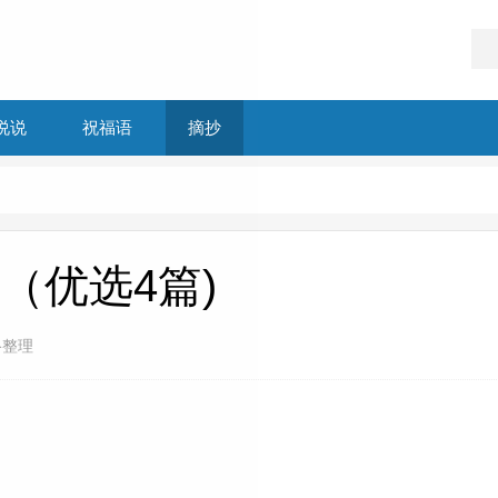
说说
祝福语
摘抄
（优选4篇)
络整理