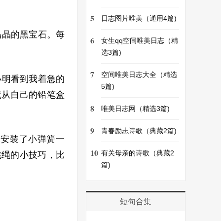
5
日志图片唯美（通用4篇)
晶晶的黑宝石。每
6
女生qq空间唯美日志（精
选3篇)
7
空间唯美日志大全（精选
小明看到我着急的
5篇)
就从自己的铅笔盒
8
唯美日志网（精选3篇)
。
9
青春励志诗歌（典藏2篇)
像安装了小弹簧一
10
有关母亲的诗歌（典藏2
跳绳的小技巧，比
篇)
短句合集