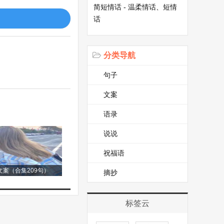
简短情话 - 温柔情话、短情
话
分类导航
句子
文案
闪发光的黑宝石。
语录
说说
祝福语
那些大树就像一把
案（合集209句）
摘抄
能找到他。有时候
标签云
对我说：“我们是