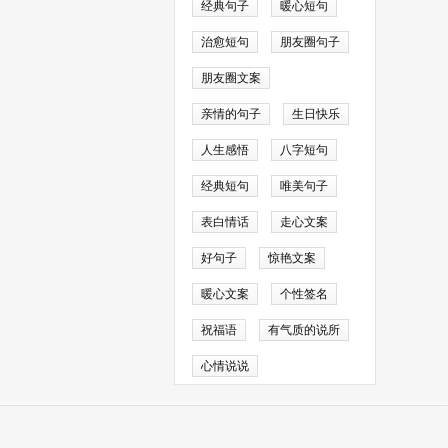
经典句子
暖心短句
他解题的方法，直
治愈短句
朋友圈句子
朋友圈文案
量好要画一幅美丽
亲情的句子
生日快乐
虽然没有得到第一
人生感悟
八字短句
经典短句
唯美句子
表白情话
走心文案
耍。
好句子
惊艳文案
暖心文案
个性签名
祝福语
有气质的说所
心情说说
，笑起来的时候弯
46349号-13