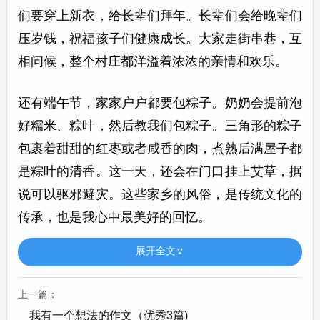
们要穿上新衣，给长辈们拜年。长辈们会给晚辈们
压岁钱，祝福孩子们健康成长。大家走街串巷，互
相问候，整个村庄都洋溢着浓浓的亲情和欢乐。
还有端午节，家家户户都要包粽子。奶奶会提前泡
好糯米、粽叶，然后教我们包粽子。三角形的粽子
包裹着甜甜的红枣或者咸香的肉，煮熟后满屋子都
是粽叶的清香。这一天，还会在门口挂上艾草，据
说可以驱邪避灾。这些家乡的风俗，是传统文化的
传承，也是我心中最美好的回忆。
家乡风俗的作文500字第2篇
展开全文∨
家乡风俗的作文500字
上一篇：
我的家乡有许多独特的风俗，这些风俗如同璀璨的
我有一个想法的作文（优秀3篇)