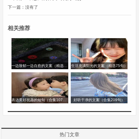
明珠，镶嵌在家乡的文化长河之中，令人着迷。
下一篇：没有了
其中最让我印象深刻的是春节期间的风俗。从腊月
相关推荐
二十三开始，家里就热闹起来了。这一天是小年，
大家会打扫房屋，寓意着扫除过去一年的晦气。妈
妈会把家里的角角落落都清扫干净，爸爸则忙着贴
春联，红红的春联贴在门上，立刻增添了浓浓的年
一边致郁一边自愈的文案（精选96句）
生活充满阳光的文案（精选75句）
味。
到了除夕夜，全家人围坐在一起吃团圆饭。桌上摆
表达美好祝愿的短句（合集107句）
好听干净的文案（合集209句）
满了丰盛的菜肴，其中鱼是必不可少的，而且不能
吃完，象征着年年有余。吃完团圆饭，我们就会守
岁，长辈们会给晚辈们发压岁钱，祝福孩子们健康
成长。那一个个红包，承载着长辈对晚辈的爱与期
热门文章