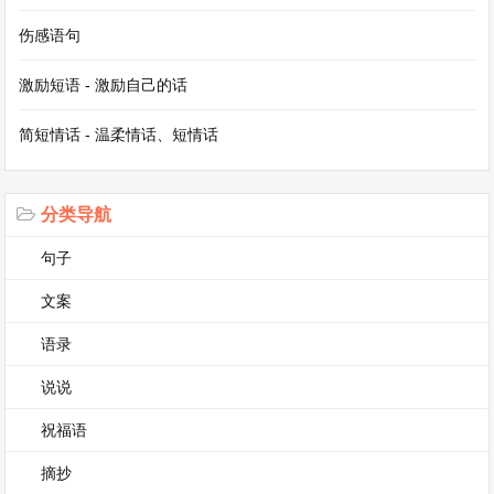
伤感语句
春节期间，还有拜年的风俗。大年初一清早，我们
激励短语 - 激励自己的话
这些小孩子都会穿上新衣，挨家挨户地去给长辈们
拜年。长辈们会早早地坐在家中，等待着晚辈们的
简短情话 - 温柔情话、短情话
到来。当我们恭恭敬敬地说上一声“新年好”时，长
辈们就会笑容满面地给我们发红包，这不仅仅是
分类导航
钱，更是长辈对晚辈的祝福和关爱。
句子
到了正月十五元宵节，家乡会有花灯会。各种各样
文案
的花灯被挂在街头巷尾，有可爱的兔子灯，寓意着
语录
兔年的吉祥如意；还有威风凛凛的老虎灯，仿佛在
说说
诉说着过去一年的威风。人们在花灯下穿梭，欢声
祝福语
笑语回荡在空中，让整个家乡沉浸在欢乐的海洋之
摘抄
中。这些家乡的风俗，是家乡文化的瑰宝，永远留