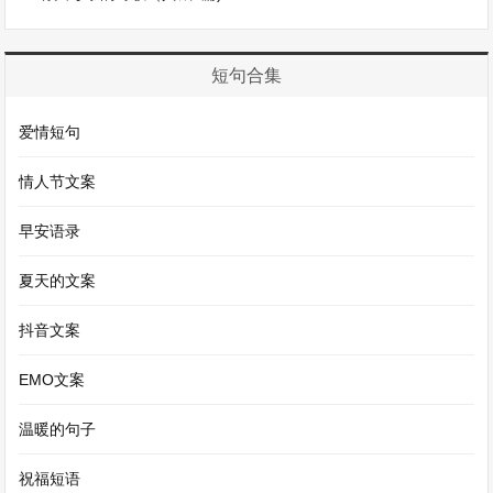
我的家乡有着独特而迷人的风俗。每到春节前夕，
那浓浓的年味就弥漫在每一个角落。
短句合集
爱情短句
其中最热闹的要数蒸年糕了。这可不是简单的年
糕，它蕴含着对新年美好的期望。奶奶会早早地把
情人节文案
糯米粉、黄米面等材料准备好，然后在大锅里烧上
早安语录
满满一锅水。将面粉慢慢倒入盆中，加入适量的
水，开始用力地搅拌。这时候，面粉和水就像是两
夏天的文案
个调皮的孩子，在奶奶的手下逐渐变得乖巧听话，
抖音文案
最后形成了一个柔软的面团。奶奶的双手像是充满
EMO文案
了魔法，把面团揉得又光又滑。接着把面团分成一
个个小团，放入蒸笼里。当蒸笼盖一掀开，那股带
温暖的句子
着米面香气的热气扑面而来，让人忍不住深深吸上
祝福短语
一口，这就是新年的味道啊。