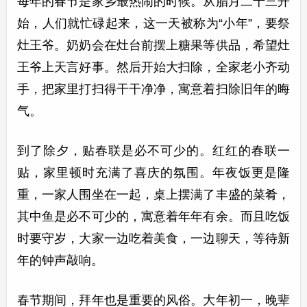
每年的春节是家乡最热闹的时候。从腊月二十三开
始，人们就忙碌起来，这一天被称为“小年”，要祭
灶王爷。奶奶会在灶台前摆上糖果等供品，希望灶
王爷上天言好事。然后开始大扫除，全家老小齐动
手，把家里打扫得干干净净，寓意着扫除旧年的晦
气。
到了除夕，贴春联是必不可少的。红红的春联一
贴，家里顿时充满了喜庆的氛围。年夜饭更是隆
重，一家人围坐在一起，桌上摆满了丰盛的菜肴，
其中鱼是必不可少的，寓意着年年有余。而且吃饭
时要守岁，大家一边吃着美食，一边聊天，等待新
年的钟声敲响。
春节期间，拜年也是重要的风俗。大年初一，晚辈