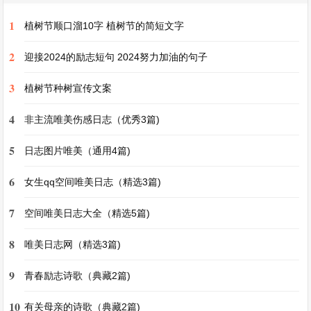
望。
1
植树节顺口溜10字 植树节的简短文字
大年初一，我们都要穿上新衣去拜年。大家走亲访
2
迎接2024的励志短句 2024努力加油的句子
友，见面就说一些吉祥的话语，如“新年好”“恭喜发
3
植树节种树宣传文案
财”等。每到一家，主人都会热情地招待客人，拿
出各种美味的点心和糖果。小孩子们最高兴了，他
4
非主流唯美伤感日志（优秀3篇)
们可以在这一天尽情地玩耍，还能收到好多红包。
5
日志图片唯美（通用4篇)
家乡的这些风俗，不仅仅是一种传统，更是一种情
6
女生qq空间唯美日志（精选3篇)
感的纽带。它让我们一家人团聚在一起，也让我们
7
空间唯美日志大全（精选5篇)
记住自己的根，无论走到哪里，都不会忘记家乡的
8
文化和温暖。
唯美日志网（精选3篇)
家乡风俗的作文500字第3篇
9
青春励志诗歌（典藏2篇)
家乡风俗的作文500字
10
有关母亲的诗歌（典藏2篇)