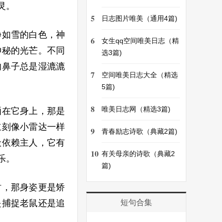
灵。
5
日志图片唯美（通用4篇)
净如雪的白色，神
6
女生qq空间唯美日志（精
神秘的光芒。不同
选3篇)
的鼻子总是湿漉漉
7
空间唯美日志大全（精选
5篇)
8
唯美日志网（精选3篇)
洒在它身上，那是
立刻像小雷达一样
9
青春励志诗歌（典藏2篇)
般依赖主人，它有
10
有关母亲的诗歌（典藏2
乐。
篇)
时，那身姿更是矫
是捕捉老鼠还是追
短句合集