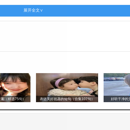
展开全文∨
立，它们不像狗那般依赖主人，总是有着自己的小世界
花盆后面，静静地享受属于自己的时光。然而，这并不
脑袋蹭蹭主人的腿，发出轻柔的呼噜声，仿佛在诉说着
成为它们的玩具，它们会不厌其烦地扑抓、玩耍，眼睛
轻盈，仿佛是在跳着无声的舞蹈。当它们看到猎物时，
们会压低身体，悄悄地靠近，然后以极快的速度扑上去
稳落地，这得益于它们独特的身体构造，它们柔软的骨
案（精选75句）
表达美好祝愿的短句（合集107句）
好听干净的文
。在古埃及，猫被视为神灵的象征，人们对猫充满了敬
猫则是可爱、慵懒的代表，网络上无数的猫的表情包和