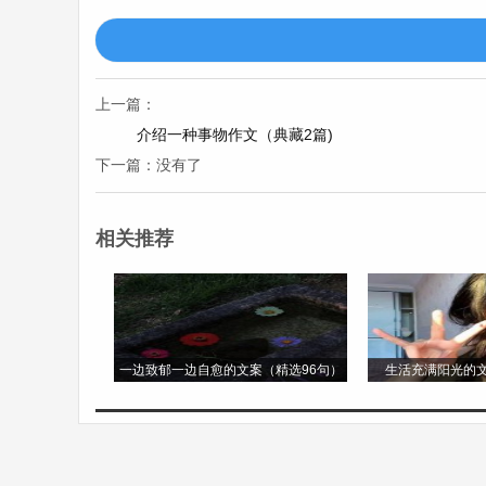
猫的性格更是独具特色。大多数猫都十分独
静的角落，或蜷缩在沙发上，或躲在阳台的
上一篇：
它们心情好的时候，也会主动靠近主人，用
介绍一种事物作文（典藏2篇)
满了好奇心，一个小纸团、一根羽毛都能
下一篇：没有了
芒。
相关推荐
猫的行动敏捷而优雅。它们走路的时候脚步
者一只小昆虫，瞬间就会进入捕猎状态。它
人惊叹不已。即使是从高处跳下，猫也能稳
使得它们在空中能够迅速调整姿态。
一边致郁一边自愈的文案（精选96句）
生活充满阳光的文
在不同的文化中，猫也有着不同的象征意义
门的法律来保护猫。而在一些现代文化中，