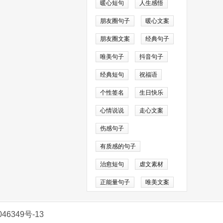
温暖。
暖心短句
人生感悟
朋友圈句子
暖心文案
朋友圈文案
经典句子
唯美句子
抖音句子
经典短句
祝福语
个性签名
生日快乐
心情说说
走心文案
伤感句子
有质感的句子
治愈短句
虐文素材
正能量句子
唯美文案
46349号-13