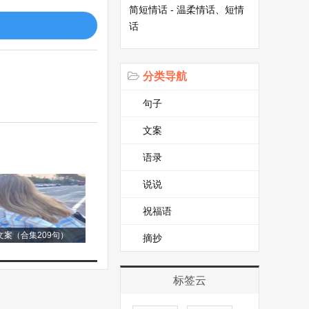
简短情话 - 温柔情话、短情
话
。它们会找一个安
代表它们冷漠，当
它的爱意。猫还充
分类导航
里闪烁着兴奋的光
句子
文案
语录
比如一只小老鼠或
，那精准的动作让
说说
骼和强大的平衡感
祝福语
案（合集209句）
摘抄
畏之情，甚至有专
标签云
视频都展现了人们