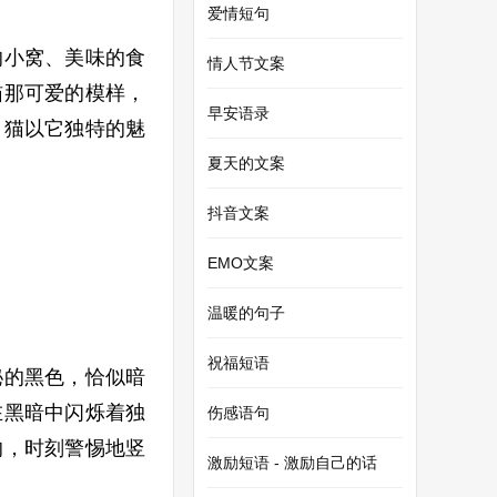
爱情短句
的小窝、美味的食
情人节文案
猫那可爱的模样，
早安语录
，猫以它独特的魅
夏天的文案
抖音文案
EMO文案
温暖的句子
祝福短语
秘的黑色，恰似暗
在黑暗中闪烁着独
伤感语句
的，时刻警惕地竖
激励短语 - 激励自己的话