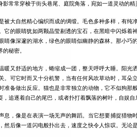
身影常常穿梭于街头巷尾、庭院角落，宛如一道灵动的精
是被大自然精心编织而成的绸缎。毛色多种多样，有纯
。它的眼睛犹如两颗晶莹剔透的宝石，在黑暗中闪烁着
眼睛像深邃的湖水，绿色的眼睛似幽静的森林。那小巧
界的秘密。
温暖又舒适的地方，蜷缩成一团，整天呼呼大睡。阳光
关。可它时而又十分机警，当有任何风吹草动时，耳朵
时准备做出反应。猫也是非常独立的动物，它不似狗那
耍，追逐着自己的尾巴，或者扑打着飘落的树叶，自娱自
声息，像是在表演一场无声的舞蹈。当它想要捕捉猎物
，然后像一道闪电般扑出去，速度之快令人惊叹。无论