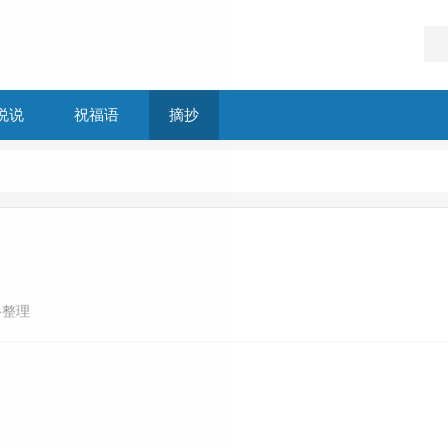
说说
祝福语
摘抄
络整理