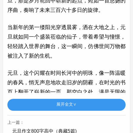
旦，那是岁月轮回中崭新的起点，宛如一首悠扬的
序曲，奏响了未来三百六十多日的旋律。
当新年的第一缕阳光穿透晨雾，洒在大地之上，元
旦就如同一个盛装莅临的仙子，带着希望与憧憬，
轻轻踏入世界的舞台，这一瞬间，仿佛世间万物都
被注入了新的生机。
元旦，这个闪耀在时间长河中的明珠，像一阵温暖
的春风，悄无声息地吹走旧岁的阴霾，在时光的书
页上翻开了崭新的一页，那空白之处，满是无限的
可能。
展开全文∨
元旦作文开头神仙句子第3篇
上一篇：
元旦作文开头神仙句子
元旦作文800字高中（典藏5篇)