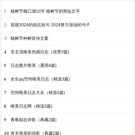
他一一了作文（精选3篇)
1
植树节顺口溜10字 植树节的简短文字
那一刻我长大了作文400字（优秀3篇)
2
迎接2024的励志短句 2024努力加油的句子
寒假趣事作文（优选5篇)
3
植树节种树宣传文案
家乡的风俗作文（优秀3篇)
4
非主流唯美伤感日志（优秀3篇)
作文《我有一个想法》（优选3篇)
5
日志图片唯美（通用4篇)
6
女生qq空间唯美日志（精选3篇)
7
空间唯美日志大全（精选5篇)
8
唯美日志网（精选3篇)
9
青春励志诗歌（典藏2篇)
10
有关母亲的诗歌（典藏2篇)