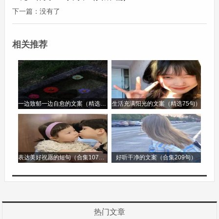
下一篇：没有了
“旧年钟声入新年，爆竹阵阵岁经添。”当第一缕曙
光划破夜幕，元旦如同一个带着希望与新生的精
相关推荐
灵，悄然而至。
“元日新桃换旧符，万象更新岁又除。”元旦，那是
岁月轮回中一个崭新的起点，仿若一阵清风，吹走
了旧年的尘埃，带来了无限的憧憬。
一边致郁一边自愈的文案（精选96句）
生活充满阳光的文案（精选75句）
“元旦破晓曙光临，天地同欢喜气盈。”在时光的长
河里，元旦就像一颗璀璨的星辰，照亮了从旧岁迈
表达美好祝愿的短句（合集107句）
好听干净的文案（合集209句）
向新年的道路，开启了新的华章。
【元旦作文开头神仙句子（精选3篇)】相关文章
热门文章
我想对您说五年级作文（通用4篇)