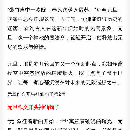
“爆竹声中一岁除，春风送暖入屠苏。”每至元旦，
脑海中总会浮现这句千古佳句，仿佛能透过历史的
迷雾，看到古人在这新年伊始时的热闹景象。元
旦，像一个神秘的魔法盒，轻轻开启，便释放出无
尽的欢乐与憧憬。
元旦，那是岁月轮回的又一个崭新起点，宛如静谧
夜空中突然绽放的璀璨烟火，瞬间点亮了整个世
界，让每一颗心都沉浸在对未来的无限遐想之中。
元旦作文开头神仙句子第2篇
元旦作文开头神仙句子
“元”象征着新的开始，“旦”寓意着破晓的曙光，元