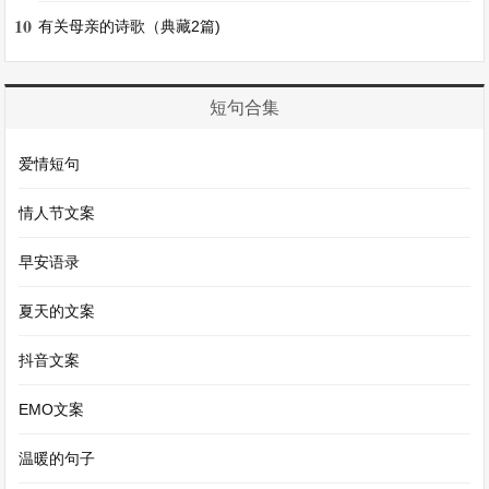
10
有关母亲的诗歌（典藏2篇)
学校的操场，这个充满欢乐、充满活力的地方，就
是我免费的乐园。在这里，我可以自由地玩耍、尽
情地欢笑，它陪伴着我度过美好的四年级时光，也
短句合集
将成为我童年记忆中最璀璨的一颗明珠。
爱情短句
免费优秀作文四年级我的乐园第3篇
情人节文案
免费优秀作文四年级我的乐园
早安语录
我的乐园，不是那热闹非凡的游乐场，也不是那充
夏天的文案
满奇幻色彩的科技馆，而是我家后面那一片宁静而
又充满生机的小花园。
抖音文案
EMO文案
小花园里四季都有迷人的景色。春天的时候，小草
从土里探出脑袋，嫩绿嫩绿的，仿佛给大地铺上了
温暖的句子
一层柔软的绿地毯。各种花朵也争奇斗艳地开放