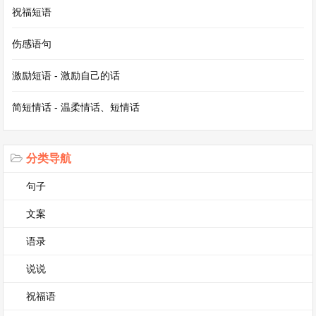
祝福短语
了，红的像火，粉的像霞，白的像雪。我最喜欢在
这个时候跑到花园里，闻着那沁人心脾的花香，仿
伤感语句
佛自己置身于一个花的海洋。我会在花丛中寻找那
激励短语 - 激励自己的话
些最美丽的花朵，然后把它们小心翼翼地编成一个
简短情话 - 温柔情话、短情话
花环，戴在头上，感觉自己就像一个花仙子。
夏天，花园里的树木变得更加茂盛了。那棵高大的
分类导航
梧桐树像一把绿色的大伞，为我遮挡炽热的阳光。
句子
我常常搬着一个小凳子坐在树下，听着树上的蝉
文案
鸣，看着书。偶尔还会有几只蝴蝶在我身边翩翩起
舞，像是在邀请我一起玩耍。我也会在树下和小伙
语录
伴们玩捉迷藏，那茂密的枝叶就是我们最好的藏身
说说
之处。
祝福语