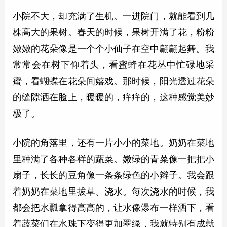
小院不大，却充满了生机。一进院门，就能看到几
株高大的果树。春天的时候，果树开满了花，粉粉
嫩嫩的花朵像是一个个小仙子在空中翩翩起舞。我
常常会在树下仰着头，看蜜蜂在花丛中忙碌地采
蜜，看蝴蝶在花朵间嬉戏。那时候，阳光透过花朵
的缝隙洒在脸上，暖暖的，痒痒的，这种感觉美妙
极了。
小院的角落里，还有一片小小的菜地。奶奶在菜地
里种满了各种各样的蔬菜。嫩绿的青菜像一把把小
扇子，长长的豆角像一条条绿色的小辫子。我会跟
着奶奶在菜地里拔草、浇水。每次浇水的时候，我
都会把水瓢拿得高高的，让水像瀑布一样洒下，看
着蔬菜们在水珠下变得更加翠绿，我就特别有成就