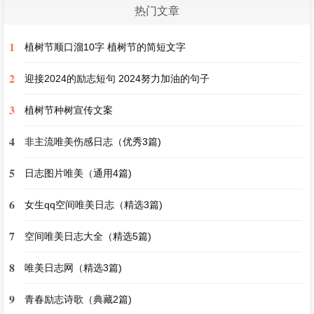
热门文章
操场的一角还有一些体育器材，单杠、双杠和秋
1
植树节顺口溜10字 植树节的简短文字
千。我最喜欢玩秋千了。我坐在秋千上，双手紧紧
地握住铁链，小伙伴们在后面用力一推，我就像飞
2
迎接2024的励志短句 2024努力加油的句子
起来一样。风呼呼地吹过我的脸庞，我的头发也随
3
植树节种树宣传文案
风飘动，感觉自己就像是在天空中翱翔的小鸟，所
4
有的烦恼都被抛到了九霄云外。
非主流唯美伤感日志（优秀3篇)
5
日志图片唯美（通用4篇)
操场也是我们上体育课的地方。体育老师会带着我
6
们做各种有趣的游戏，像接力比赛。我们分成几个
女生qq空间唯美日志（精选3篇)
小组，每个小组的同学都拼尽全力地奔跑，为了小
7
空间唯美日志大全（精选5篇)
组的荣誉而战。当接力棒传到我手中的时候，我感
8
唯美日志网（精选3篇)
觉自己肩负着重大的使命，于是加快速度向前冲
去，那种紧张又兴奋的感觉至今都难以忘怀。
9
青春励志诗歌（典藏2篇)