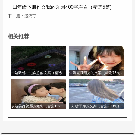
虽然我现在不能经常回去，但它永远留在我的心
四年级下册作文我的乐园400字左右（精选5篇)
中，每当我想起它，心里就充满了温暖和快乐。
下一篇：没有了
免费优秀作文四年级我的乐园第2篇
相关推荐
免费优秀作文四年级我的乐园
每个人都有属于自己的乐园，对于四年级的我来
说，学校的操场就是我的乐园。
一边致郁一边自愈的文案（精选96句）
生活充满阳光的文案（精选75句）
操场很大，中间是一片绿油油的草地，就像一块柔
软的绿色地毯。草地周围是一圈红色的塑胶跑道，
那鲜艳的颜色仿佛充满了活力。每天课间休息的时
表达美好祝愿的短句（合集107句）
好听干净的文案（合集209句）
候，我和小伙伴们就像一群快乐的小鸟飞奔向操
场。我们在跑道上你追我赶，尽情地奔跑着，欢笑
声在操场上空回荡。