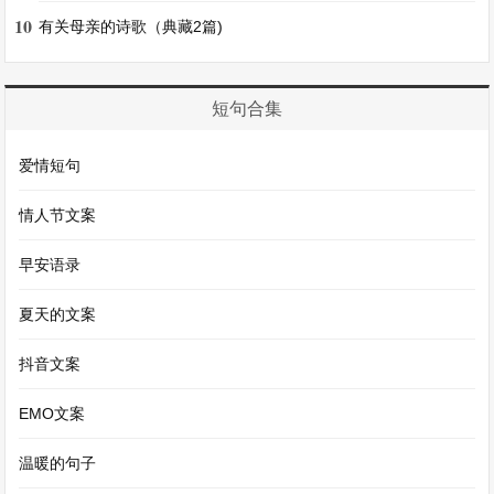
和我打招呼。
10
有关母亲的诗歌（典藏2篇)
小院的右边是一个小花坛。里面种满了各种各样的
花，有娇艳的月季花，它的花瓣层层叠叠，颜色艳
短句合集
丽极了；还有淡雅的茉莉花，它的花朵虽小，但那
爱情短句
股清香却能弥漫整个小院。我常常在花坛边的小凳
子上坐着，闻着花香，看着蜜蜂和蝴蝶在花丛中飞
情人节文案
舞、忙碌。
早安语录
在小院的中间，有一棵高大的梧桐树。夏天的时
夏天的文案
候，它就像一把绿色的大伞。我会在树下摆上小桌
抖音文案
子和小椅子，在这儿写作业、看书。有时候还会叫
上小伙伴们来玩捉迷藏，那粗壮的树干后面可是个
EMO文案
很好的藏身之处呢。我家的小院，就是我心中独一
温暖的句子
无二的乐园。