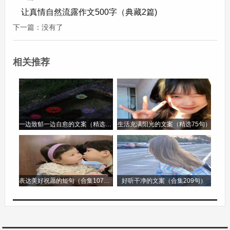
轻摇曳，仿佛在向我招手。在这里，我可以帮助大
让真情自然流露作文500字（典藏2篇)
人一起种菜，拿着小铲子松松土，撒下种子，再轻
下一篇：没有了
轻盖上土，期待着它们发芽长大，这个过程充满了
希望。
相关推荐
院子的中间有一棵老槐树。到了夏天，老槐树就像
一把巨大的绿伞，为我们遮挡炽热的阳光。我经常
在树下乘凉，听着树上的蝉鸣，那声音此起彼伏，
一边致郁一边自愈的文案（精选96句）
生活充满阳光的文案（精选75句）
像是一场独特的音乐会。有时候，我还会搬个小桌
子在树下写作业，微风拂过，带来丝丝凉意，让我
觉得学习也变成了一件惬意的事情。
表达美好祝愿的短句（合集107句）
好听干净的文案（合集209句）
院子的另一侧有一个小角落，那是我的“秘密基
地”。我在那里存放着我的小宝贝，比如捡到的漂