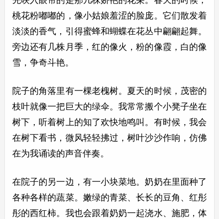
先映入眼帘的是那几株娇艳的花朵。春天的时候，
桃花粉嘟嘟的，像小姑娘羞涩的脸庞。它们散发着
淡淡的香气，引得蜜蜂和蝴蝶在花丛中翩翩起舞。
旁边还有几株月季，红的像火，粉的像霞，白的像
雪，争奇斗艳。
院子的角落里有一棵老槐树。夏天的时候，茂密的
枝叶就像一把巨大的绿伞。我常常搬个小凳子坐在
树下，听着树上的知了欢快地鸣叫。有时候，我会
在树下看书，微风轻轻拂过，树叶沙沙作响，仿佛
在为我诵读的声音伴奏。
在院子的另一边，有一小块菜地。奶奶在里面种了
各种各样的蔬菜。嫩绿的青菜、长长的豆角、红彤
彤的西红柿。我也会跟着奶奶一起浇水、施肥，体