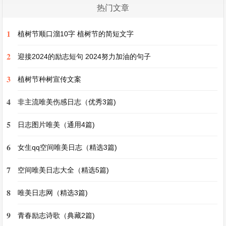
亮石头、自己制作的小手工。我可以在这里自由自
热门文章
在地玩耍，沉浸在自己的小世界里，不受任何打
1
扰。我家的小院子，就是我心中最美好的乐园。
植树节顺口溜10字 植树节的简短文字
四年级下册作文我的乐园400字左右第3篇
2
迎接2024的励志短句 2024努力加油的句子
四年级下册作文我的乐园400字左右
3
植树节种树宣传文案
4
我的乐园就是我家的小院。
非主流唯美伤感日志（优秀3篇)
5
日志图片唯美（通用4篇)
小院不大，却充满了乐趣。一进小院，就能看到左
6
边那一小块菜地。春天的时候，我会和爷爷一起在
女生qq空间唯美日志（精选3篇)
这儿播下种子，有翠绿的青菜种子，还有红彤彤的
7
空间唯美日志大全（精选5篇)
西红柿种子呢。看着种子被小心翼翼地埋进土里，
8
唯美日志网（精选3篇)
就像埋下了一个个小希望。没过多久，嫩绿的小芽
就从土里探出了脑袋，在微风中轻轻晃动，像是在
9
青春励志诗歌（典藏2篇)