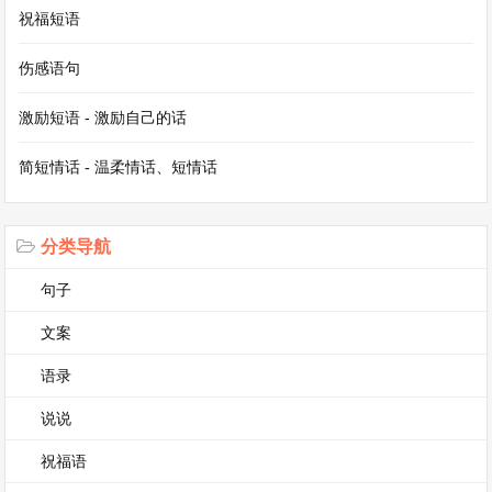
祝福短语
四年级下册作文我的乐园400字左右第4篇
伤感语句
四年级下册作文我的乐园400字左右
激励短语 - 激励自己的话
我的乐园就是我家的小院子。
简短情话 - 温柔情话、短情话
院子不大，却充满了乐趣。一进院子，左边是一块
小小的菜地，那里种着各种各样的蔬菜。嫩绿的青
分类导航
菜像一个个小娃娃，在微风中轻轻摇曳。红红的西
句子
红柿就像一个个小灯笼，挂在藤上。我常常在菜地
文案
里帮忙，给蔬菜浇水，看它们一点点长大，心里满
是成就感。
语录
说说
院子的右边是一个小花坛。春天的时候，五颜六色
祝福语
的花朵竞相开放。有娇艳的玫瑰，有淡雅的雏菊，