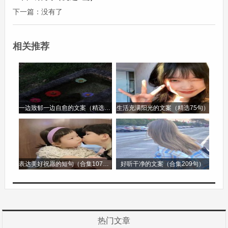
的品质，如同一种无形的力量，感染着身边的每一
下一篇：没有了
个人。他的行为虽然没有惊天动地，却如涓涓细
流，滋润着我们的心田。
相关推荐
这样的人，他们或许没有耀眼的光环，没有伟大的
壮举，但他们在平凡的生活中，用自己的行动诠释
着人性的美好。他们的坚持、奉献、善良和正直，
一边致郁一边自愈的文案（精选96句）
生活充满阳光的文案（精选75句）
就像点点星光，汇聚成璀璨的星河，照亮了我的世
界，让我深深感动。
这样的人让我感动作文第2篇
表达美好祝愿的短句（合集107句）
好听干净的文案（合集209句）
这样的人让我感动作文
在生活的长河中，我们会遇到形形色色的人，他们
热门文章
如同夜空中闪烁的繁星，各自散发着独特的光芒。