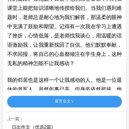
课堂上能把知识清晰地传授给我们。当我们遇到难
题时，老师总是耐心地为我们解答，那温柔的眼神
中充满了鼓励和期望。记得有一次我在学习上遭遇
了挫折，心情低落，是老师找我谈心，用温暖的话
语激励我，让我重新找回了自信。他们默默奉献，
不求回报，将自己的心血都倾注在学生身上，这种
无私的精神怎能不让我感动？
我的邻居也是这样一个让我感动的人。他是一位退
休的老军人，虽然年事已高，但身姿依然挺拔。他
的脸上总是带着和蔼的笑容。在小区里，他总是主
展开全文∨
动帮助那些有困难的人。谁家的东西坏了，他会带
着工具去帮忙修理；哪家的孩子没人照顾，他会热
上一篇：
心地去照看。他身上那股军人的正义感和乐于助人
日出作文（优选2篇)