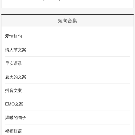
着对生活的热爱，对城市整洁的默默贡献，她是城
市的美容师，也是我心中值得敬佩的人。
短句合集
还有我的老师，一位在教育岗位上默默耕耘了多年
爱情短句
的教育者。他每天都要备课到深夜，精心准备每一
情人节文案
堂课，只为了能让我们更好地理解知识。课堂上，
他总是充满激情地讲解着每一个知识点，关注着每
早安语录
一位同学的学习状态。当我们遇到难题时，他会耐
夏天的文案
心地给我们讲解，一遍又一遍，直到我们完全明白
为止。他不仅传授给我们知识，还教会我们如何做
抖音文案
人。他用自己的言行影响着我们，引导我们走向正
EMO文案
确的道路。他对教育事业的热爱和对学生的无私奉
温暖的句子
献，就像一盏明灯，照亮了我们前行的道路，让我
在成长的过程中不断受到鼓舞和激励，他的形象在
祝福短语