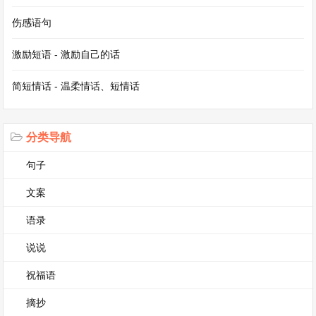
我心中无比高大，他的精神也让我深深感动。
伤感语句
生活中还有那些在危难时刻挺身而出的无名英雄。
激励短语 - 激励自己的话
当洪水肆虐，淹没村庄和城镇时，他们毫不犹豫地
简短情话 - 温柔情话、短情话
冲向抗洪一线。他们可能是普通的农民，可能是年
轻的志愿者，他们扛着沙袋，在泥泞中奔跑，筑起
一道道坚固的防线，保护着身后的百姓。当火灾发
分类导航
生时，消防员们逆火而行，不顾自身的安危，冲入
句子
熊熊大火之中，只为了拯救那些被困的生命。他们
文案
也是普通人，有自己的家庭和亲人，但在危险面
语录
前，他们选择了勇敢和担当，他们的英勇事迹每每
说说
听闻都会让我热泪盈眶，他们用生命谱写着伟大的
篇章，这样的人怎能不让我感动？
祝福语
这样的人让我感动作文第3篇
摘抄