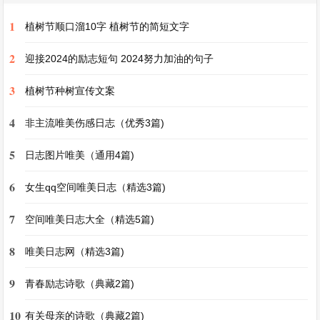
而总有那么一些人，他们的存在就像明亮的启明
1
植树节顺口溜10字 植树节的简短文字
星，以他们的品质和行为深深感动着我。
2
迎接2024的励志短句 2024努力加油的句子
那是一位平凡的清洁工阿姨。每天清晨，当第一缕
3
植树节种树宣传文案
阳光还未完全洒下，街道上还弥漫着淡淡的雾气
4
非主流唯美伤感日志（优秀3篇)
时，她就已经开始了一天的工作。她穿着那身标志
性的橘黄色工作服，手中紧紧握着扫帚，一下又一
5
日志图片唯美（通用4篇)
下，认真地清扫着街道上的垃圾。无论是落叶、纸
6
女生qq空间唯美日志（精选3篇)
屑，还是那些被人随意丢弃的杂物，她都毫无怨言
地清理着。夏天，烈日炎炎，她在高温下挥汗如
7
空间唯美日志大全（精选5篇)
雨，却从不偷懒；冬天，寒风凛冽，她的双手被冻
8
唯美日志网（精选3篇)
得通红，却依旧坚守岗位。她的工作虽然平凡，甚
9
青春励志诗歌（典藏2篇)
至在很多人眼中有些卑微，但她对待工作的那份认
真与执着，却让我深深感动。她用自己的行动诠释
10
有关母亲的诗歌（典藏2篇)