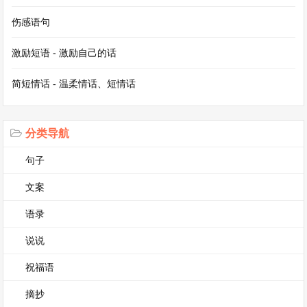
一盏明灯，照亮了我求知的道路。
伤感语句
激励短语 - 激励自己的话
在生活中，妈妈还是我的知心朋友。当我遇到烦恼
或者不开心的事情时，我总是第一个找她倾诉。她
简短情话 - 温柔情话、短情话
会静静地听我说完，然后给我最中肯的建议和最温
暖的拥抱。有一次我在学校和同学发生了矛盾，回
分类导航
到家后就一直闷闷不乐。妈妈看到我这样，便拉着
句子
我坐在沙发上，让我把事情的来龙去脉告诉她。她
文案
听后，先是安慰我，告诉我同学之间难免会有摩
擦，然后又给我分析应该如何处理这种情况。在她
语录
的开导下，我的心情渐渐好了起来，也知道了以后
说说
该怎么做。
祝福语
摘抄
我的妈妈，她就是这样一个平凡而又伟大的人。她