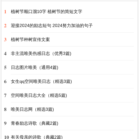
我的妈妈，她就像一本永远读不完的书，每一页都
1
植树节顺口溜10字 植树节的简短文字
写满了故事和深情。
2
迎接2024的励志短句 2024努力加油的句子
妈妈的外貌并不出众，但在我眼里她却是世界上最
3
植树节种树宣传文案
美丽的人。她有一头乌黑的长发，那头发像是被岁
4
月的画笔轻轻描绘过，偶尔能看到几缕银丝在其中
非主流唯美伤感日志（优秀3篇)
若隐若现。她的眼睛不大，却总是透着温和与坚
5
日志图片唯美（通用4篇)
定，仿佛那里面藏着无尽的智慧和对生活的热爱。
6
女生qq空间唯美日志（精选3篇)
她的脸上总是带着淡淡的微笑，那笑容就像春天的
阳光，能驱散我心中所有的阴霾。
7
空间唯美日志大全（精选5篇)
8
唯美日志网（精选3篇)
妈妈是一个勤劳的人。每天清晨，当第一缕阳光还
未完全照亮房间，她就已经起床开始为一家人准备
9
青春励志诗歌（典藏2篇)
早餐。厨房里传来的锅碗瓢盆的声音，就像是一首
10
有关母亲的诗歌（典藏2篇)