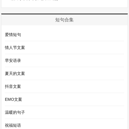
美妙的晨曲。她总是精心地准备着每一道食物，那
热腾腾的早餐里满是她对家人的爱。白天，她要忙
家务，打扫房间、洗衣服、买菜做饭，这些看似琐
短句合集
碎的事情，她却做得一丝不苟。到了晚上，她还会
爱情短句
坐在台灯下，一边打着毛衣，一边陪着我写作业，
那有节奏的针线穿梭声，仿佛是在诉说着她对家庭
情人节文案
的默默付出。
早安语录
妈妈也是一个非常有耐心的人。当我在学习上遇到
夏天的文案
难题时，她总是坐在我身边，一步一步地引导我。
抖音文案
不管我问多少遍，她都不会厌烦，总是用最温和的
EMO文案
语气给我解释。记得有一次，我在数学题上卡壳
了，那道题就像一个顽固的堡垒，怎么也攻克不
温暖的句子
了。妈妈陪着我从傍晚一直到深夜，用各种方法给
祝福短语
我讲解，直到我终于理解了那道题。她的耐心就像