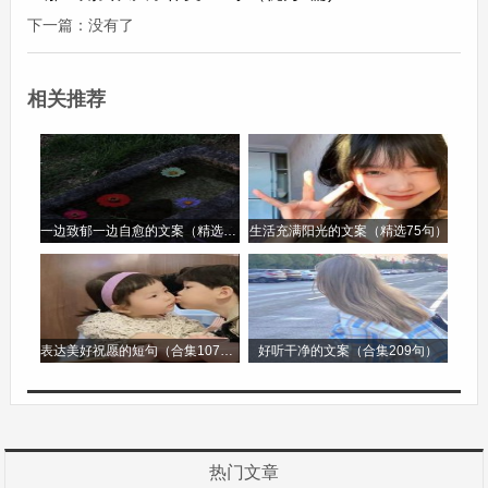
跟她分享我的喜怒哀乐。当我和朋友闹矛盾时，她
下一篇：没有了
会认真地倾听我的诉说，然后给我提出合理的建
议，帮助我化解矛盾。当我有了开心的事情，她也
相关推荐
会和我一起欢笑，分享我的喜悦。她总是能够理解
我的感受，给予我最需要的支持和鼓励。
我的妈妈，她用自己的爱与奉献，诠释了母亲这个
一边致郁一边自愈的文案（精选96句）
生活充满阳光的文案（精选75句）
伟大的角色。她的爱如同涓涓细流，滋润着我的心
田；她的奉献如同默默燃烧的蜡烛，照亮我成长的
道路。我爱我的妈妈，这份爱，深沉而又热烈，永
表达美好祝愿的短句（合集107句）
好听干净的文案（合集209句）
远不会褪色。
我的妈妈作文第2篇
我的妈妈作文
热门文章