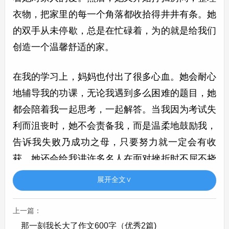
衣物，把家里的每一个角落都收拾得井井有条。她
的双手从未停歇，总是在忙碌着，为的就是给我们
创造一个温馨舒适的家。
在我的学习上，妈妈也付出了很多心血。她会耐心
地辅导我的功课，无论我遇到多么困难的题目，她
都会陪着我一起思考，一起解答。当我因为考试失
利而沮丧时，她不会责备我，而是温柔地鼓励我，
告诉我失败乃成功之母，只要努力就一定会有收
获。她还会给我讲许多名人在面对挫折时不屈不挠
的故事，让我从他们身上汲取力量，重新振作起
展开全文∨
来。
上一篇：
妈妈也是我生活中的知心朋友。我可以毫无保留地
那一刻我长大了作文600字（优秀2篇)