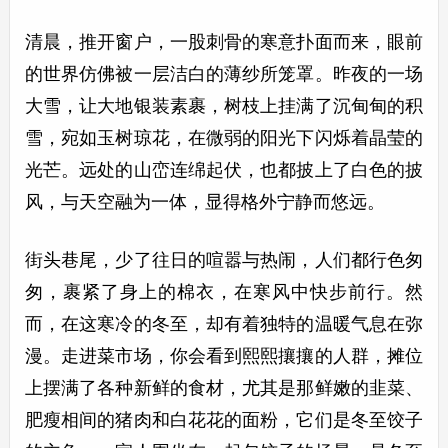
清晨，推开窗户，一股刺骨的寒意扑面而来，眼前
的世界仿佛被一层洁白的薄纱所笼罩。昨夜的一场
大雪，让大地银装素裹，树枝上挂满了沉甸甸的积
雪，宛如玉树琼花，在微弱的阳光下闪烁着晶莹的
光芒。远处的山峦连绵起伏，也都披上了白色的披
风，与天空融为一体，显得格外宁静而悠远。
街头巷尾，少了往日的喧嚣与热闹，人们都行色匆
匆，裹紧了身上的棉衣，在寒风中快步前行。然
而，在这寒冷的冬至，却有着独特的温暖气息在弥
漫。走进菜市场，你会看到熙熙攘攘的人群，摊位
上摆满了各种新鲜的食材，尤其是那鲜嫩的韭菜、
肥瘦相间的猪肉和白花花的面粉，它们是冬至饺子