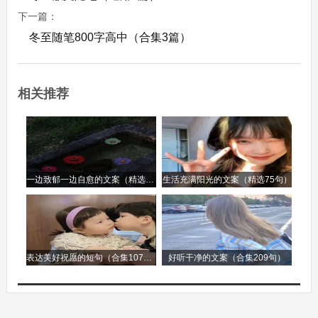
下一篇：
之夜，游子们独自在异乡，只能抱着膝盖，对着孤
冬至随笔800字高中（合集3篇）
灯，思念着家中的亲人，想象着他们围坐在一起谈
论自己的情景。而在家乡的亲人们，又何尝不是在
思念着远方的游子呢?他们会在冬至的餐桌上多摆
相关推荐
上一副碗筷，盼望着游子能够早日归来，共享团圆
之乐。
在古老的传说中，冬至是阴阳交割的时刻，阴极阳
一边致郁一边自愈的文案（精选96句）
生活充满阳光的文案（精选75句）
生，从这一天起，阳气开始逐渐回升，万物也将慢
慢复苏。就像人生中的困境与挫折，虽然寒冷而漫
长，但只要我们心怀希望，坚守信念，就一定能够
表达美好祝愿的短句（合集107句）
好听干净的文案（合集209句）
迎来转机，如同冬至过后那逐渐变长的白昼，光明
总会驱散黑暗。