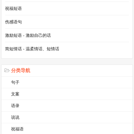
人则忙着调馅、包饺子。大家一边包着饺子，一边
祝福短语
讲述着过去一年的趣事，欢声笑语在屋内回荡。孩
伤感语句
子们在一旁嬉戏玩耍，偶尔也会好奇地凑过来，学
激励短语 - 激励自己的话
着大人的样子包上几个饺子，虽然样子不太美观，
但却充满了童真童趣。当热气腾腾的饺子出锅时，
简短情话 - 温柔情话、短情话
那浓郁的香味弥漫了整个屋子，让人垂涎欲滴。吃
着美味的饺子，感受着家的温暖与亲情的浓厚，仿
分类导航
佛所有的寒冷都被驱散得无影无踪。
句子
南方的冬至，则以汤圆为代表。糯米粉加水揉成光
文案
滑的面团，再分成小块，搓成圆润可爱的汤圆。汤
语录
圆的馅料多种多样，有香甜的芝麻馅、细腻的豆沙
说说
馅、浓郁的花生馅等等。煮汤圆时，看着它们在锅
祝福语
中翻滚跳跃，如同欢快的小精灵，心中也充满了喜