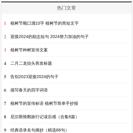
冬至的夜晚，繁星点点，明月高悬。虽然寒冷依
热门文章
旧，但心中却因着这一天的经历而充满了温暖。无
1
植树节顺口溜10字 植树节的简短文字
论是与家人团聚的欢乐，还是对远方亲人的思念，
都成为了这个冬至最珍贵的记忆。让我们在这寒夜
2
迎接2024的励志短句 2024努力加油的句子
中，怀揣着对未来的美好憧憬，期待着春天的到
3
植树节种树宣传文案
来，就像在寒冷的冬至等待着暖阳的照耀，相信一
切都会越来越好。
4
二月二龙抬头剪发标题
5
告别2023迎接2024的句子
冬至之韵
6
描写春天的四字词语
当凛冽的寒风呼啸而过，当纷纷扬扬的雪花飘落大
7
植树节的宣传标语 植树节简单手抄报
地，冬至，这个古老而神秘的节气，迈着它沉稳的
步伐，降临人间。它如同一首悠扬的乐章，在寒冷
8
尼尔斯骑鹅旅行记读后感（合集8篇）
的冬日里奏响，蕴含着岁月的深沉韵味。
9
经典语录名句摘抄（精选88句）