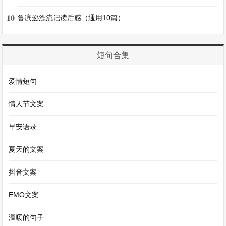
冬至的清晨，世界仿佛被冰雪封印，一片银白而寂
10
鲁滨逊漂流记读后感（通用10篇）
静。太阳似乎也畏惧这严寒，迟迟不肯露面，只留
下天边一抹淡淡的鱼肚白。大地像是铺上了一层厚
短句合集
厚的白色绒毯，每走一步，都能听到脚下积雪发出
的“咯吱咯吱”声，仿佛是冬的低语。远处的山峦，
爱情短句
在白雪的覆盖下，失去了往日的棱角，变得柔和而
情人节文案
圆润，宛如一幅淡雅的水墨画。山上的树木，有的
早安语录
被积雪压弯了枝头，有的则傲然挺立，枝桠上挂满
了冰霜，在微弱的阳光下折射出五彩的光芒，犹如
夏天的文案
梦幻般的水晶世界。
抖音文案
在这寒冷的节气里，人们的生活却充满了别样的热
EMO文案
情与活力。北方的冬至，饺子是必不可少的美食。
温暖的句子
一家人齐聚厨房，长辈们熟练地揉面、擀皮，年轻