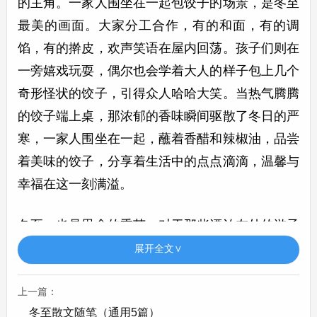
的主角。一家人围坐在一起包饺子的场景，是冬至
最美的画面。大家分工合作，有的和面，有的调
馅，有的擀皮，欢声笑语在屋内回荡。孩子们则在
一旁嬉戏玩耍，偶尔也会学着大人的样子包上几个
奇形怪状的饺子，引得众人哈哈大笑。当热气腾腾
的饺子端上桌，那浓郁的香味瞬间驱散了冬日的严
寒，一家人围坐在一起，蘸着香醋和辣椒油，品尝
着美味的饺子，分享着生活中的点点滴滴，温馨与
幸福在这一刻满溢。
冬至，也是思念的季节。对于那些漂泊在外的游子
来说，这一天的思念尤为浓烈。望着远方故乡的方
展开全文∨
向，他们的心中充满了对家乡山水、亲人和朋友的
牵挂。“邯郸驿里逢冬至，抱膝灯前影伴身。想得
上一篇：
冬至散文随笔（通用5篇）
家中夜深坐，还应说着远行人。”在这寒冷的冬至