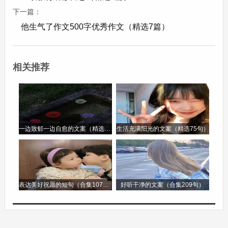
下一篇：
此外，还开展了残疾人职业技能培训项目，包括手
他生气了作文500字优秀作文（精选7篇）
工制作、计算机操作、电子商务等课程。培训过程
注重实践操作，邀请行业专家进行指导，确保残疾
相关推荐
人能够真正掌握实用技能。经过培训，许多残疾人
掌握了一技之长，拓宽了就业渠道。如[具体事
例]，[姓名]通过电子商务培训，在网上开设了自己
的手工饰品店，不仅实现了自主创业，还带动了其
一边致郁一边自愈的文案（精选96句）
生活充满阳光的文案（精选75句）
他残疾人一起参与制作和销售。
三、文化体育活动组织
表达美好祝愿的短句（合集107句）
好听干净的文案（合集209句）
为丰富残疾人的精神文化生活，组织了丰富多彩的
文化体育活动。举办了残疾人书画展览，共展出了