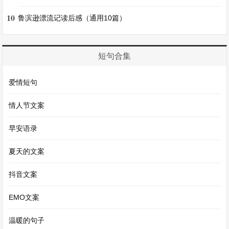
过社区讲座、发放宣传资料等形式，提高残疾人的
10
鲁滨逊漂流记读后感（通用10篇）
法律意识和维权能力。共举办社区法律讲座[X]
场，发放宣传资料[X]余份，覆盖了[X]个社区。
短句合集
同时，积极协调相关部门，处理残疾人的权益纠纷
爱情短句
和投诉案件。在工作期间，共接到残疾人权益诉求
[X]件，成功解决了[X]件，涉及劳动就业、社会保
情人节文案
障、无障碍设施建设等多个方面。例如，为[具体
早安语录
姓名]解决了因无障碍设施不完善导致出行困难的
问题，协调相关部门为其居住的小区安装了轮椅坡
夏天的文案
道和扶手，方便了他的日常生活起居。
抖音文案
在过去的工作中，虽然取得了一些成绩，但也深知
EMO文案
还有很多不足。在今后的工作中，我将继续努力，
温暖的句子