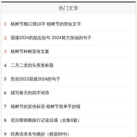
残疾书画爱好者的作品[X]余幅，展现了残疾人的
热门文章
艺术才华和坚韧精神，吸引了社会各界人士前来参
观，获得了广泛好评。
1
植树节顺口溜10字 植树节的简短文字
2
在体育方面，积极组织残疾人参加各类体育赛事。
迎接2024的励志短句 2024努力加油的句子
选拔优秀残疾人运动员参加市、省级残疾人运动
3
植树节种树宣传文案
会，在今年的省级残疾人运动会上，我们地区的残
4
二月二龙抬头剪发标题
疾人运动员取得了[X]金、[X]银、[X]铜的好成绩，
为家乡争得了荣誉。通过参与体育活动，残疾人增
5
告别2023迎接2024的句子
强了体质，也在比赛中收获了友谊和快乐，更加积
6
描写春天的四字词语
极地面对生活。
7
植树节的宣传标语 植树节简单手抄报
四、权益保障工作
8
尼尔斯骑鹅旅行记读后感（合集8篇）
加强残疾人权益保障法律法规的宣传普及工作，通
9
经典语录名句摘抄（精选88句）