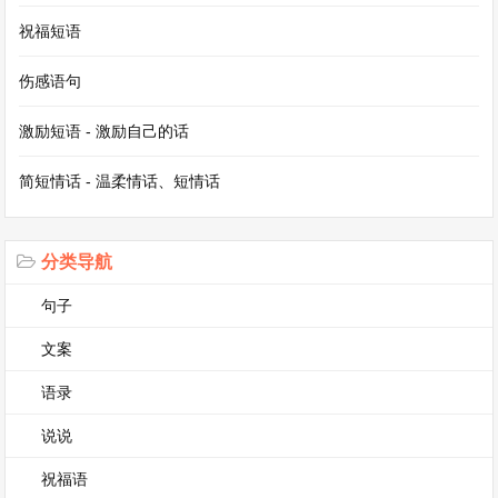
不断改进工作方法，提高工作效率，为残疾人创造
祝福短语
更加美好的生活。
伤感语句
残疾人工作总结二
激励短语 - 激励自己的话
本年度残疾人工作在各级领导的关心支持下，在全
简短情话 - 温柔情话、短情话
体工作人员的共同努力下，取得了较为显著的成
效。现将工作总结如下：
分类导航
一、政策落实与宣传
句子
文案
认真贯彻落实国家和地方关于残疾人的各项优惠政
语录
策，确保残疾人群体能够及时享受到应有的福利和
保障。积极协助残联部门开展残疾证办理工作，简
说说
化办理流程，提高办理效率，共为[X]名符合条件
祝福语