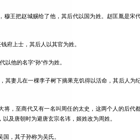
王驾车，穆王把赵城赐给了他，其后代以国为姓。赵匡胤是宋
廷中任钱府上士，其后人以其官为姓。
后代以他的名字“孙”作为姓。
被处死，其妻儿在一棵李子树下摘果充饥得以活命，其后人为
周昌的大将，至商代又有一名叫周任的太史，这两个人的后代
，以及唐朝时为避唐玄宗名讳，姬姓改为周姓。
建立吴国，其子孙称为吴氏。