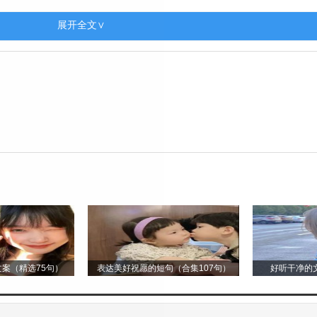
季载，成立沈国。沈国君主的后代都以沈为姓。
展开全文∨
韩原，子姓以地名为姓;战国时的韩国，被秦国并，原韩国王族
子尚父，封到杨邑，称做杨侯，建杨国，子孙用杨姓。
邾，后代以地名为姓，写作朱。
养马匹，被周孝王封为秦地的首领，建立了秦国。其后人以国为
了许国，后代就以许为姓。
案（精选75句）
表达美好祝愿的短句（合集107句）
好听干净的文