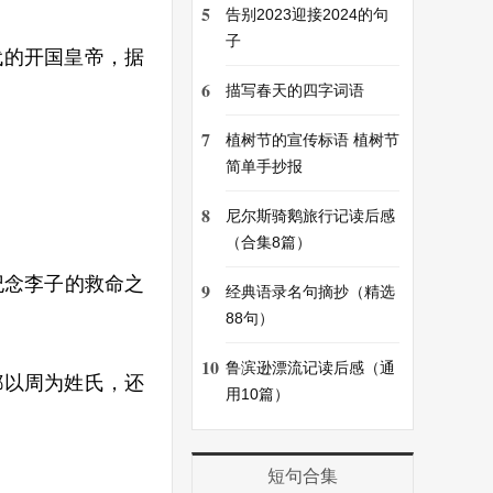
5
告别2023迎接2024的句
子
代的开国皇帝，据
6
描写春天的四字词语
7
植树节的宣传标语 植树节
简单手抄报
8
尼尔斯骑鹅旅行记读后感
（合集8篇）
纪念李子的救命之
9
经典语录名句摘抄（精选
88句）
10
鲁滨逊漂流记读后感（通
都以周为姓氏，还
用10篇）
短句合集