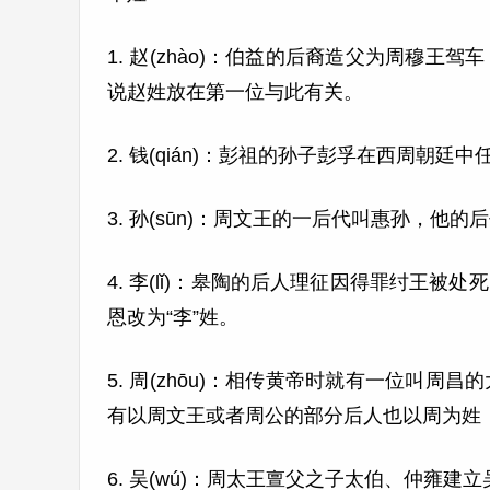
1. 赵(zhào)：伯益的后裔造父为周穆
说赵姓放在第一位与此有关。
2. 钱(qián)：彭祖的孙子彭孚在西周朝
3. 孙(sūn)：周文王的一后代叫惠孙，他的
4. 李(lǐ)：皋陶的后人理征因得罪纣王
恩改为“李”姓。
5. 周(zhōu)：相传黄帝时就有一位叫
有以周文王或者周公的部分后人也以周为姓
6. 吴(wú)：周太王亶父之子太伯、仲雍