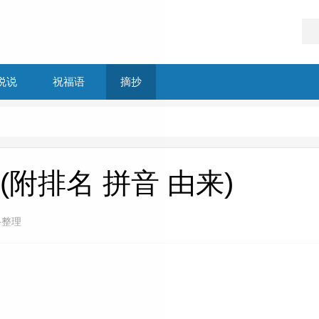
说说
祝福语
摘抄
附排名 拼音 由来)
络整理