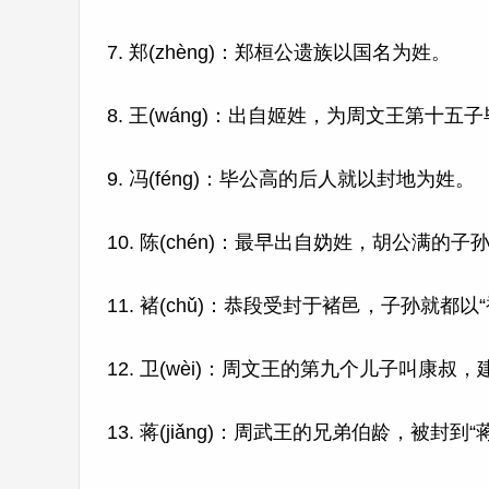
7. 郑(zhèng)：郑桓公遗族以国名为姓。
8. 王(wáng)：出自姬姓，为周文王第十五
9. 冯(féng)：毕公高的后人就以封地为姓。
10. 陈(chén)：最早出自妫姓，胡公满的
11. 褚(chǔ)：恭段受封于褚邑，子孙就都以
12. 卫(wèi)：周文王的第九个儿子叫康
13. 蒋(jiǎng)：周武王的兄弟伯龄，被封