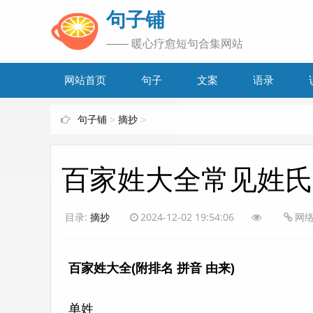
www.bjuzi.com
句子铺
—— 暖心疗愈短句合集网站
网站首页
句子
文案
语录
句子铺
>
摘抄
>
百家姓大全常见姓氏(
目录:
摘抄
2024-12-02 19:54:06
网
百家姓大全(附排名 拼音 由来)
单姓