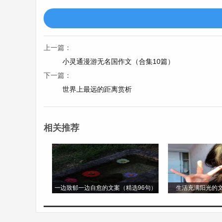
14. 沈(shěn)：周文王的第十个儿子叫
15. 韩(hán)：周时贵族武子，受封于
上一篇：
16. 杨(yáng)：上古时候，周宣王的儿
小灵通漫游无名国作文（合集10篇）
下一篇：
17. 朱(zhū)：西周时，周武王封曹侠到
世界上最远的距离赏析
18. 秦(qín)：伯益的后裔非子善于驯
相关推荐
19. 尤(yóu)：尤姓是由沈姓而来。
20. 许(xǔ)：远古炎帝的后代。文叔建立
一边致郁一边自愈的文案（精选96句）
生活充满阳光的文
复姓