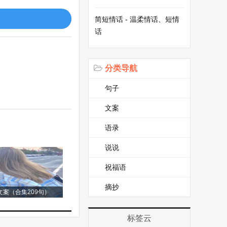
简短情话 - 温柔情话、短情
世代姓韩。
话
分类导航
句子
文案
姓。
语录
说说
祝福语
摘抄
案（合集209句）
标签云