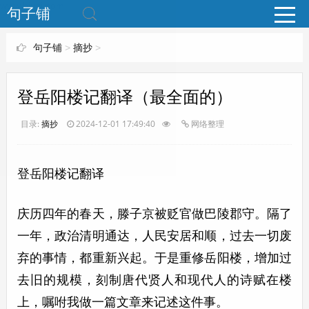
www.bjuzi.com
句子铺
句子铺
>
摘抄
>
登岳阳楼记翻译（最全面的）
目录:
摘抄
2024-12-01 17:49:40
网络整理
登岳阳楼记翻译
庆历四年的春天，滕子京被贬官做巴陵郡守。隔了
一年，政治清明通达，人民安居和顺，过去一切废
弃的事情，都重新兴起。于是重修岳阳楼，增加过
去旧的规模，刻制唐代贤人和现代人的诗赋在楼
上，嘱咐我做一篇文章来记述这件事。