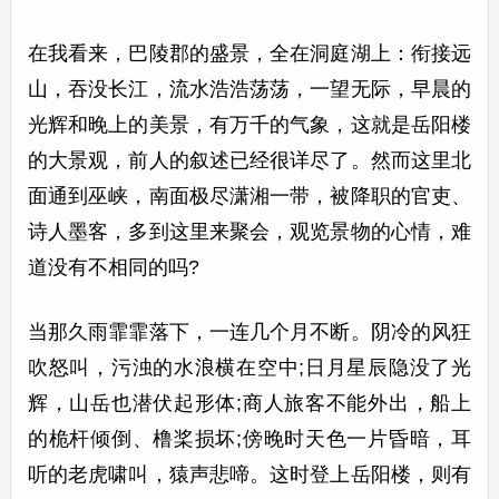
在我看来，巴陵郡的盛景，全在洞庭湖上：衔接远
山，吞没长江，流水浩浩荡荡，一望无际，早晨的
光辉和晚上的美景，有万千的气象，这就是岳阳楼
的大景观，前人的叙述已经很详尽了。然而这里北
面通到巫峡，南面极尽潇湘一带，被降职的官吏、
诗人墨客，多到这里来聚会，观览景物的心情，难
道没有不相同的吗?
当那久雨霏霏落下，一连几个月不断。阴冷的风狂
吹怒叫，污浊的水浪横在空中;日月星辰隐没了光
辉，山岳也潜伏起形体;商人旅客不能外出，船上
的桅杆倾倒、橹桨损坏;傍晚时天色一片昏暗，耳
听的老虎啸叫，猿声悲啼。这时登上岳阳楼，则有