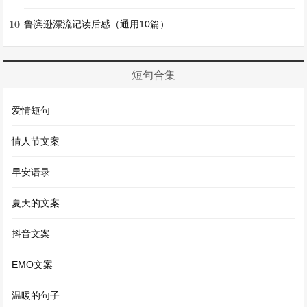
色。
10
鲁滨逊漂流记读后感（通用10篇）
5. 衔远山，吞长江，浩浩汤汤，横无际涯;朝晖夕
短句合集
阴，气象万千：它连接着远处的山，吞吐长江的水
流，浩浩荡荡，无边无际，一天里阴晴多变，气象
爱情短句
千变万化。衔，衔接。吞，吞没。浩浩汤汤
情人节文案
(shāng)，水波浩荡的样子。横无际涯，宽阔无
边。涯，边。晖，日光。气象，景象。
早安语录
夏天的文案
6. 此则岳阳楼之大观也。前人之述备矣：这就是岳
阳楼的雄伟景象。前人的记述(已经)很详尽了。大
抖音文案
观，雄伟景象。备，详尽，完备。
EMO文案
7. 然则北通巫峡，南极潇湘，迁客骚人，多会于
温暖的句子