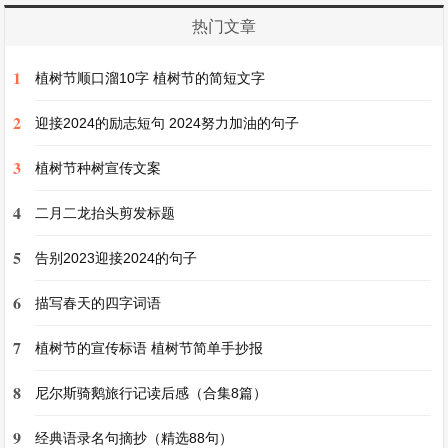
天，滕子京被贬官做巴陵郡守。谪，封建王朝官吏
热门文章
降职或远调。守，指做州郡的长官。
1
植树节顺口溜10字 植树节的简短文字
2. 越明年，政通人和，百废具兴：到了第二年，政
2
迎接2024的励志短句 2024努力加油的句子
事顺利，百姓和乐，许多已废弛不办的事情都兴办
3
起来。越，及，到。具，通“俱”，全，皆。
植树节种树宣传文案
4
二月二龙抬头剪发标题
3. 乃重修岳阳楼，增其旧制，刻唐贤今人诗赋于其
5
上。属予作文以记之：于是重新修建岳阳楼，扩大
告别2023迎接2024的句子
它原来的规模，在楼上刻了唐代名人和当代人的诗
6
描写春天的四字词语
赋。嘱托我写一篇文章来记述这件事。制，规模。
7
植树节的宣传标语 植树节简单手抄报
属，通“嘱”，嘱托。
8
尼尔斯骑鹅旅行记读后感（合集8篇）
4. 予观夫巴陵胜状，在洞庭一湖：我看那巴陵郡的
9
经典语录名句摘抄（精选88句）
美好景色，全在这洞庭湖上。胜状，胜景，好景