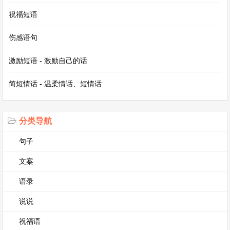
此，览物之情，得无异乎：既然这样，那么北面通
祝福短语
到巫峡，南面直到潇湘，降职的官吏和来往的诗
人，大多在这里聚会，(他们)观赏自然景物而触发
伤感语句
的感情大概会有所不同吧?然则，既然这样，那
激励短语 - 激励自己的话
么……。极，尽。潇湘，潇水和湘水，潇水是湘水
简短情话 - 温柔情话、短情话
的支流。迁客，谪迁的人，指降职远调的人。骚
人，诗人。战国时屈原作《离骚》，因此后人也称
诗人为骚人。得无，表推测。
分类导航
句子
8. 若夫霪雨霏霏，连月不开，阴风怒号，浊浪排
文案
空;日星隐曜，山岳潜形;商旅不往，樯倾楫摧;薄暮
冥冥，虎啸猿啼：像那连绵细雨纷纷而下，整月不
语录
放晴的时候，阴冷的风怒吼着，浑浊的波浪冲向天
说说
空;日月星辰隐藏起光辉，山岳也隐没了形迹;商人
祝福语