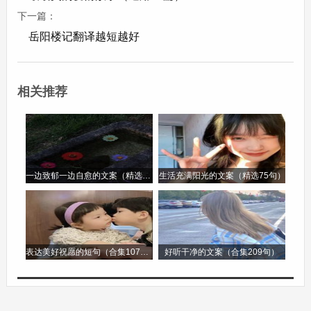
下一篇：
上面说的两种思想感情的表现不同，为什么呢?他
岳阳楼记翻译越短越好
们不因为外物的好坏和自己的得失而或喜或悲，在
朝廷里做高官就担忧他的百姓;处在僻远的江湖间
就担忧他的君王。这就是进入朝廷做官也担忧，辞
相关推荐
官隐居也担忧。那么，什么时候才快乐呢?他们大
概一定会说：“在天下人的忧愁之先就忧愁，在天
下人的快乐之后才快乐”吧。唉!如果没有这种人，
我同谁一道呢?
一边致郁一边自愈的文案（精选96句）
生活充满阳光的文案（精选75句）
写于庆历六年九月十五日。
表达美好祝愿的短句（合集107句）
好听干净的文案（合集209句）
重点字词翻译：
1. 庆历四年春，滕子京谪守巴陵郡：庆历四年的春