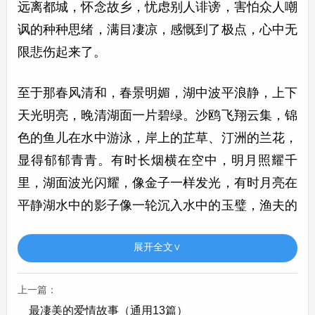
远离都城，怀念故乡，忧虑别人诽谤，害怕众人嘲
讽的种种思绪，满目凄凉，感慨到了极点，心中无
限悲伤起来了。
至于那春风清和，春景明媚，湖中波平浪静，上下
天光明亮，晚清湖面一片碧绿。沙鸥飞翔云集，锦
色的鱼儿在水中游泳，岸上的芷草、汀洲的兰花，
显得郁郁青青。有时长烟横在空中，明月照耀千
里，湖面波光闪耀，像金子一样发光，有时月亮在
平静湖水中的影子像一轮沉入水中的玉璧，渔夫的
歌声互相唱和，这种快乐哪有穷尽!在这时登上岳
展开全文∨
阳楼，就有心胸开朗，精神愉快;荣辱全忘，举酒
临风，高兴极了的种种感慨和神态了。
上一篇：
最凄美的爱情故事（通用13篇）
我曾经探求古代品德高尚的人的思想感情，或许跟