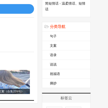
简短情话 - 温柔情话、短情
话
浪漫，更是责任、
分类导航
们勇敢地追求自己
句子
文案
语录
无穷的，它可以跨
说说
祝福语
，她的离去，让我
摘抄
案（合集209句）
标签云
如今她走了，那些