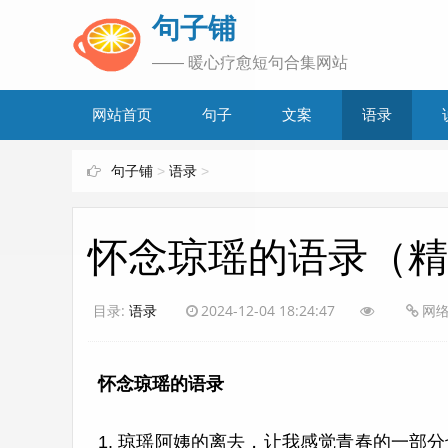
www.bjuzi.com
句子铺
—— 暖心疗愈短句合集网站
网站首页
句子
文案
语录
句子铺
>
语录
>
怀念琼瑶的语录（精
目录:
语录
2024-12-04 18:24:47
网
怀念琼瑶的语录
1. 琼瑶阿姨的离去，让我感觉青春的一