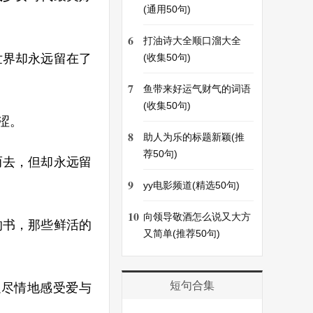
(通用50句)
6
打油诗大全顺口溜大全
世界却永远留在了
(收集50句)
7
鱼带来好运气财气的词语
(收集50句)
涩。
8
助人为乐的标题新颖(推
荐50句)
而去，但却永远留
9
yy电影频道(精选50句)
10
向领导敬酒怎么说又大方
的书，那些鲜活的
又简单(推荐50句)
短句合集
以尽情地感受爱与