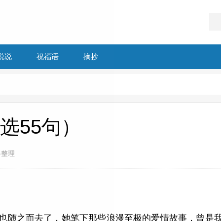
说说
祝福语
摘抄
选55句）
络整理
部分也随之而去了，她笔下那些浪漫至极的爱情故事，曾是