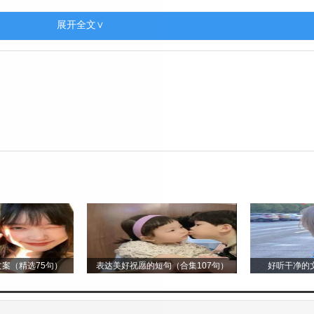
展开全文∨
何去感受爱，她用文字告诉我们，爱情不仅仅是花前月下的
更深的理解和感悟。
在我们心中，她对爱情的信仰，对生活的热爱，将激励着我
脆弱与无常，但她留下的作品却让我们明白，爱情的力量是
角落，每当回忆起那些情节，心中便会涌起一股温暖和感动
案（精选75句）
表达美好祝愿的短句（合集107句）
好听干净的文
美好的梦境，在那些梦境里，我们体验了各种不同的爱情，