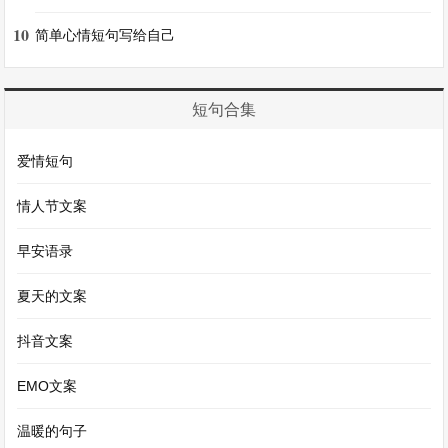
10
简单心情短句写给自己
35. 祖国的荣耀，是我们奋进的动力源泉。
36. 祝祖国体育强国，健儿扬威世界。
短句合集
37. 盛世华章颂祖国，辉煌成就耀古今。
爱情短句
情人节文案
38. 祖国，您是智慧之泉，润泽华夏大地。
早安语录
39. 愿祖国的交通畅达四方，连接世界。
夏天的文案
40. 祖国和谐，社会稳定，百姓安居乐业。
抖音文案
EMO文案
41. 祖国的进步，是时代最美的旋律。
温暖的句子