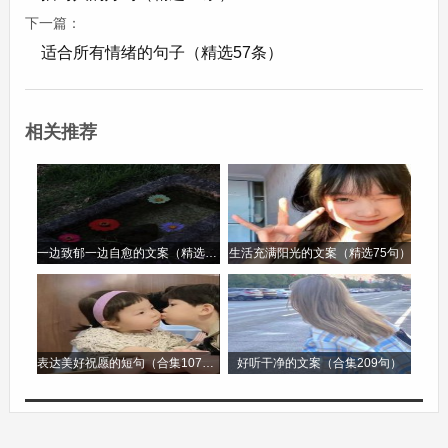
19. 祖国的步伐坚定有力，迈向伟大复兴。
下一篇：
适合所有情绪的句子（精选57条）
20. 祝祖国风调雨顺，五谷丰登年年。
21. 千秋伟业，祖国砥砺前行，荣耀满途。
相关推荐
22. 祖国，您的力量是我们坚实的依靠。
23. 愿祖国的文化源远流长，光照世界。
一边致郁一边自愈的文案（精选96句）
生活充满阳光的文案（精选75句）
24. 祖国吉祥，福运昌盛，辉煌永驻。
25. 盛世兴邦，祖国焕新颜，魅力无穷。
表达美好祝愿的短句（合集107句）
好听干净的文案（合集209句）
26. 为祖国的和平举杯，为发展的成就点赞。