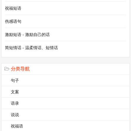
42. 祝祖国生态优美，绿水青山长在。
祝福短语
43. 千年传承，祖国底蕴深厚，风华绝代。
伤感语句
44. 祖国，您是正义之剑，守护和平家园。
激励短语 - 激励自己的话
简短情话 - 温柔情话、短情话
45. 愿祖国的艺术之花绚丽多彩，绽放全球。
46. 祖国富强，科技发达，引领时代潮流。
分类导航
句子
47. 祖国的希望，在每一个奋斗者手中。
文案
48. 祝祖国医疗进步，人民健康长寿。
语录
说说
49. 盛世辉煌，祖国蒸蒸日上，光芒四射。
祝福语