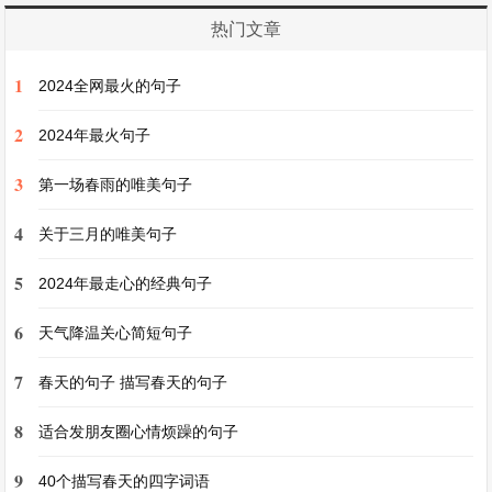
27. 祖国山河壮丽，文明璀璨，举世敬仰。
热门文章
1
2024全网最火的句子
28. 愿祖国在历史长河中续写壮丽篇章。
2
2024年最火句子
29. 祖国，您的怀抱是我们温暖的港湾。
3
第一场春雨的唯美句子
30. 祝祖国教育兴邦，人才辈出代代。
4
关于三月的唯美句子
5
31. 万里河山，祖国威德远播，四海来朝。
2024年最走心的经典句子
6
天气降温关心简短句子
32. 祖国，您是自由之翼，翱翔于天际。
7
春天的句子 描写春天的句子
33. 愿祖国的田野肥沃富饶，仓廪充实。
8
适合发朋友圈心情烦躁的句子
34. 祖国繁荣，民族团结，共筑美好家园。
9
40个描写春天的四字词语