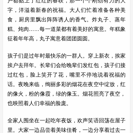
户都贴上了红红的春联，那一个个刚劲有力的大
字，洋溢着新春的祝福。大人们忙着准备各种美
食，厨房里飘出阵阵诱人的香气。炸丸子、蒸年
糕、炖肉……每一道菜都有着美好的寓意。年糕象
征着年年高，丸子寓意着团团圆圆。
孩子们是过年时最快乐的一群人。穿上新衣，挨家
挨户去拜年。长辈们会给晚辈们发红包，孩子们接
过红包，脸上笑开了花，嘴里不停地说着祝福的
话。夜晚来临，绚丽多彩的烟花在夜空中绽放，红
的像火，粉的像霞，绿的像玉。烟花照亮了夜空，
也映照着人们幸福的脸庞。
全家人围坐在一起吃年夜饭，欢声笑语回荡在屋子
里。大家一边品尝着美味佳肴，一边分享着过去一