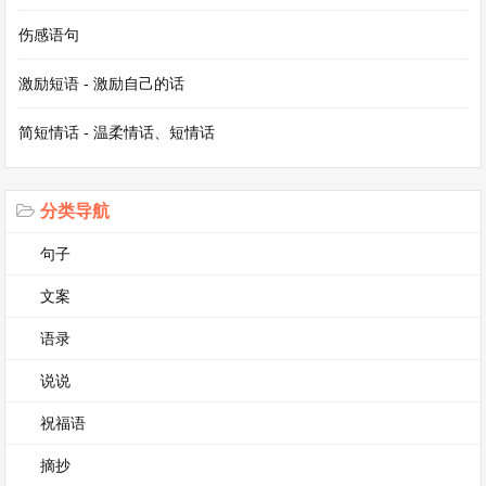
伤感语句
我想对您说五年级作文（通用4篇)
他一一了作文（精选3篇)
激励短语 - 激励自己的话
那一刻我长大了作文400字（优秀3篇)
简短情话 - 温柔情话、短情话
寒假趣事作文（优选5篇)
分类导航
家乡的风俗作文（优秀3篇)
句子
作文《我有一个想法》（优选3篇)
文案
语录
说说
祝福语
摘抄