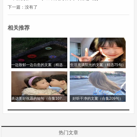
下一篇：没有了
年三十的晚上，一家人围坐在一起吃团圆饭。餐桌
上摆满了丰盛的菜肴，有寓意年年有余的鱼，有象
相关推荐
征团团圆圆的丸子，每一道菜都充满了美好的祝
福。大家边吃边聊，欢声笑语回荡在屋子里。饭
后，我们会一起看春节联欢晚会，精彩的节目让我
们目不暇接。
一边致郁一边自愈的文案（精选96句）
生活充满阳光的文案（精选75句）
当新年的钟声敲响，外面鞭炮声震耳欲聋。五彩斑
斓的烟花在夜空中绽放，像一朵朵盛开的花朵。我
表达美好祝愿的短句（合集107句）
好听干净的文案（合集209句）
会和小伙伴们一起在院子里放烟花，手里拿着烟花
棒，在空中画出美丽的图案。过年的喜悦弥漫在空
气中，让每一个人都沉浸其中。这就是过年，一个
充满欢乐、温馨和希望的节日。
热门文章