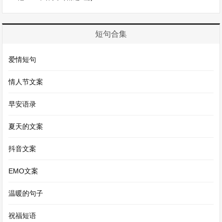
摆满了丰盛的菜肴，有香喷喷的红烧肉，寓意着红
红火火；有年年有余的鱼，象征着富裕；还有各种
吉祥寓意的菜。大家边吃边聊，欢声笑语不断。饭
短句合集
后，一家人坐在电视机前观看春节联欢晚会，精彩
爱情短句
的节目让大家不时发出阵阵笑声。
情人节文案
当新年的钟声敲响，鞭炮声便响彻夜空。五颜六色
早安语录
的烟花在夜空中绽放，像一朵朵盛开的花朵，美丽
极了。孩子们则在大人的带领下，给长辈们拜年，
夏天的文案
长辈们会给晚辈们发红包，里面装着满满的祝福和
抖音文案
期望。过年，是团圆的时刻，是欢乐的时刻，它让
EMO文案
我们感受到浓浓的亲情和家庭的温暖，也让我们对
新的一年充满了美好的憧憬。
温暖的句子
祝福短语
【过年作文400字优秀作文（优秀3篇)】相关文章