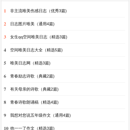
过年作文400字优秀作文第3篇
1
非主流唯美伤感日志（优秀3篇)
过年作文400字优秀作文
2
日志图片唯美（通用4篇)
过年，是中华民族最隆重的传统佳节。每到过年的
3
女生qq空间唯美日志（精选3篇)
时候，整个中华大地都沉浸在一片欢乐的海洋之
4
空间唯美日志大全（精选5篇)
中。
5
唯美日志网（精选3篇)
年味儿在腊月就开始渐渐浓起来了。家家户户忙着
6
青春励志诗歌（典藏2篇)
打扫屋子，准备各种年货。红红的春联贴起来了，
大大的福字倒着贴在门上，寓意着福到了。商场里
7
有关母亲的诗歌（典藏2篇)
更是人山人海，大家都在精心挑选着新衣、新鞋，
8
青春诗歌朗诵稿（精选4篇)
想把自己打扮得漂漂亮亮迎接新年。
9
我想对您说五年级作文（通用4篇)
到了除夕之夜，一家人围坐在一起吃团圆饭。桌上
10
他一一了作文（精选3篇)