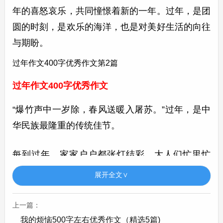
年的喜怒哀乐，共同憧憬着新的一年。过年，是团
圆的时刻，是欢乐的海洋，也是对美好生活的向往
与期盼。
过年作文400字优秀作文第2篇
过年作文400字优秀作文
“爆竹声中一岁除，春风送暖入屠苏。”过年，是中
华民族最隆重的传统佳节。
每到过年，家家户户都张灯结彩。大人们忙里忙
外，准备着各种年货。红红的春联贴起来了，喜庆
展开全文∨
的福字倒着挂在门上，寓意着“福到了”。我也会跟
着父母一起打扫屋子，把家里打扫得干干净净，迎
上一篇：
接新年的到来。
我的烦恼500字左右优秀作文（精选5篇)