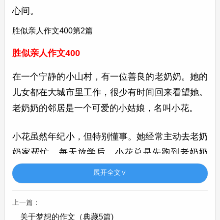
心间。
胜似亲人作文400第2篇
胜似亲人作文400
在一个宁静的小山村，有一位善良的老奶奶。她的
儿女都在大城市里工作，很少有时间回来看望她。
老奶奶的邻居是一个可爱的小姑娘，名叫小花。
小花虽然年纪小，但特别懂事。她经常主动去老奶
奶家帮忙。每天放学后，小花总是先跑到老奶奶
家，帮她打扫屋子。她会仔细地清扫每一个角落，
展开全文∨
把灰尘都赶走。扫地之后，她又会拿起抹布，擦桌
子、椅子，让它们变得干干净净。
上一篇：
关于梦想的作文（典藏5篇)