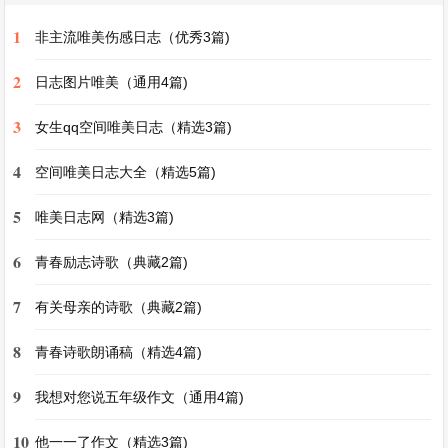
【胜似亲人作文400（精选2篇)】相关文章
1
非主流唯美伤感日志（优秀3篇)
我想对您说五年级作文（通用4篇)
2
日志图片唯美（通用4篇)
他一一了作文（精选3篇)
3
女生qq空间唯美日志（精选3篇)
那一刻我长大了作文400字（优秀3篇)
4
空间唯美日志大全（精选5篇)
寒假趣事作文（优选5篇)
5
唯美日志网（精选3篇)
家乡的风俗作文（优秀3篇)
6
青春励志诗歌（典藏2篇)
作文《我有一个想法》（优选3篇)
7
有关母亲的诗歌（典藏2篇)
8
青春诗歌朗诵稿（精选4篇)
9
我想对您说五年级作文（通用4篇)
10
他一一了作文（精选3篇)