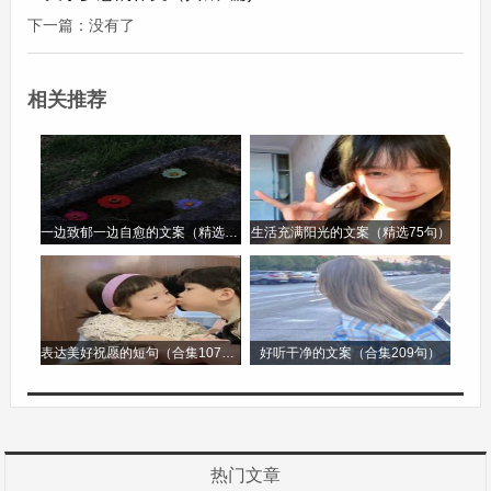
到了周末，小花还会帮老奶奶洗衣服。冰冷的水让
下一篇：没有了
小花的小手冻得通红，但她从不抱怨。她把衣服洗
好后，就晾在院子里的晾衣绳上。看着那些随风飘
相关推荐
动的衣服，就像看到自己对老奶奶的一片心意在舞
动。
老奶奶也把小花当作自己的亲孙女一样疼爱。她会
一边致郁一边自愈的文案（精选96句）
生活充满阳光的文案（精选75句）
把自己做的好吃的，比如香甜的糕点，留给小花。
有时候，老奶奶还会给小花讲自己年轻时候的故
事，小花总是听得津津有味。
表达美好祝愿的短句（合集107句）
好听干净的文案（合集209句）
虽然她们没有血缘关系，但小花和老奶奶之间的感
情胜似亲人。她们用彼此的关爱和付出，在这个小
山村谱写了一曲充满爱的乐章。
热门文章