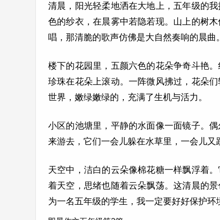
清晨，阳光轻柔地洒在大地上，五年级的我
色的纱衣，在晨雾中若隐若现。山上的树木
唱，那清脆的歌声仿佛是大自然奏响的晨曲
楼下的花园里，五颜六色的花朵争奇斗艳。
珍珠在花朵上滚动。一阵微风拂过，花朵们
世界，嫩绿嫩绿的，充满了生机与活力。
小区的池塘里，平静的水面像一面镜子。偶
来游去，它们一会儿躲在水草里，一会儿又
天空中，洁白的云朵像棉花糖一样飘浮着。
着天空，思绪也随着云朵飘荡。这清晨的景
为一名五年级的学生，我一定要好好保护环