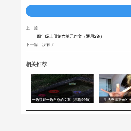
一个古老的故事。 傍晚，夕阳的余晖将校
包，排着整齐的队伍离开校园。此时的校园
久不愿离去。
上一篇：
《雨中即景》 雨，是大自然的精灵，它总
四年级上册第六单元作文（通用2篇)
下一篇：没有了
娃娃，从天空中蹦跳着落下。它们打在窗户
在雨雾中若隐若现，像是披上了一层薄纱，
出来一般。 雨渐渐大了起来，天地间像是
相关推荐
雨中穿梭，就像一朵朵流动的花朵。汽车在
进去，泛起一圈圈涟漪，就像一个个同心圆
有的则用手遮着头，在雨中快速奔跑，那狼
一边致郁一边自愈的文案（精选96句）
生活充满阳光的文
了不少，雨滴落在水面上，打乱了池塘原本
的雨滴就像一颗颗珍珠在滚动，晶莹剔透。
一位位刚刚出浴的美人。池塘边的垂柳，枝
下来的时候，天空中出现了一道美丽的彩虹