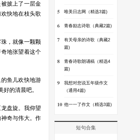
是被披上了一层金
5
唯美日志网（精选3篇)
们欢快地在枝头歌
6
青春励志诗歌（典藏2篇)
7
有关母亲的诗歌（典藏2
露珠，就像一颗颗
篇)
好奇地张望着这个
8
青春诗歌朗诵稿（精选4
篇)
里的鱼儿欢快地游
9
我想对您说五年级作文
美好的清晨吧。
（通用4篇)
10
他一一了作文（精选3篇)
巨龙盘旋。我仰望
的神奇与伟大。作
短句合集