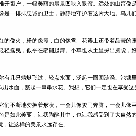
推开窗户，一幅美丽的晨景图映入眼帘。远处的山峦像
像是一排排忠诚的卫士，静静地守护着这片大地。鸟儿
。
红的像火，粉的像霞，白的像雪。花瓣上还带着晶莹的
轻轻摇曳，似乎在翩翩起舞。小草也从土里探出脑袋，
尔有几只蜻蜓飞过，轻点水面，泛起一圈圈涟漪。池塘
跃出水面，溅起一串串水花。我想，它们一定也在享受这
它们不断地变换着形状，一会儿像骏马奔腾，一会儿像
色是如此美丽，让我陶醉其中，也让我感受到了大自然
境，让这样的美景永远存在。