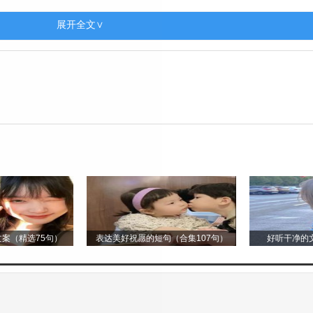
园染成了一片金黄。教学楼在夕阳的映照下，显得更加庄
又渐渐恢复了宁静，只有那夕阳的余晖还在留恋着这美
展开全文∨
能给世界带来不一样的景致。 刚开始下雨的时候，雨滴就
玻璃上，发出滴答滴答的声响，像是在演奏一首轻快的
充满了神秘的色彩。山上的树木在雨中显得更加翠绿，
挂上了一幅巨大的珠帘。街道上的行人纷纷撑起了雨伞，
雨中缓慢地行驶着，车轮溅起一朵朵水花。路边的积水
向外扩散。而那些没有带伞的人，有的躲在屋檐下，焦
狈的样子倒也有几分有趣。 雨中的公园也别有一番风味
案（精选75句）
表达美好祝愿的短句（合集107句）
好听干净的文
平静的水面。荷叶像是一把把绿色的大伞，在雨中坚强
荷花在雨中也显得更加娇艳欲滴，那粉色的花瓣上带着
条在雨中轻轻摇曳，像是一位位婀娜多姿的少女在翩翩起
。那彩虹横跨在天空中，七种颜色相互交织，像一座美