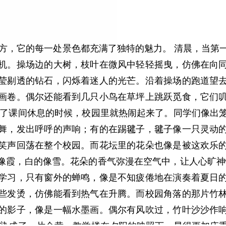
地方，它的每一处景色都充满了独特的魅力。 清晨，当第
机。操场边的大树，枝叶在微风中轻轻摇曳，仿佛在向
莹剔透的钻石，闪烁着迷人的光芒。沿着操场的跑道望
画卷。偶尔还能看到几只小鸟在草坪上跳跃觅食，它们
到了课间休息的时候，校园里就热闹起来了。同学们像出
舞，发出呼呼的声响；有的在踢毽子，毽子像一只灵动
笑声回荡在整个校园。而花坛里的花朵也像是被这欢乐
像霞，白的像雪。花朵的香气弥漫在空气中，让人心旷神
学习，只有窗外的蝉鸣，像是不知疲倦地在演奏着夏日
些发烫，仿佛能看到热气在升腾。而校园角落的那片竹
的影子，像是一幅水墨画。偶尔有风吹过，竹叶沙沙作