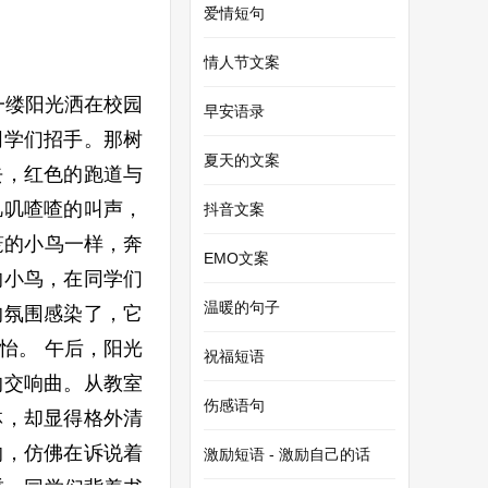
爱情短句
情人节文案
一缕阳光洒在校园
早安语录
同学们招手。那树
夏天的文案
去，红色的跑道与
叽叽喳喳的叫声，
抖音文案
笼的小鸟一样，奔
EMO文案
的小鸟，在同学们
温暖的句子
的氛围感染了，它
怡。 午后，阳光
祝福短语
的交响曲。从教室
伤感语句
林，却显得格外清
响，仿佛在诉说着
激励短语 - 激励自己的话