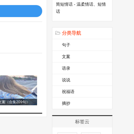
重。同学们背着书
简短情话 - 温柔情话、短情
好的校园景色，久
话
分类导航
像一个个调皮的小
句子
小曲。远处的山峦
那绿色仿佛要流淌
文案
五颜六色的雨伞在
语录
越来越多，雨滴落
说说
急地等待着雨停；
祝福语
。池塘里的水涨高
案（合集209句）
地挺立着。荷叶上
摘抄
晶莹的水珠，就像
标签云
舞。 当雨慢慢停
丽的天桥。空气变