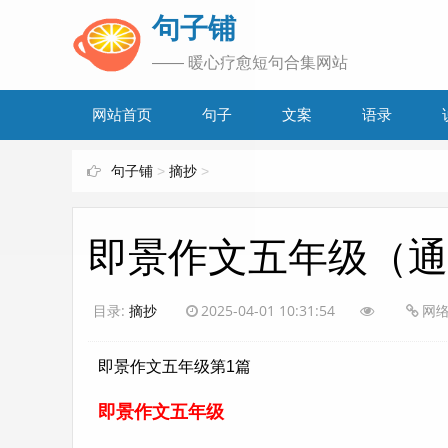
www.bjuzi.com
句子铺
—— 暖心疗愈短句合集网站
网站首页
句子
文案
语录
句子铺
>
摘抄
>
即景作文五年级（通
目录:
摘抄
2025-04-01 10:31:54
网
即景作文五年级第1篇
即景作文五年级