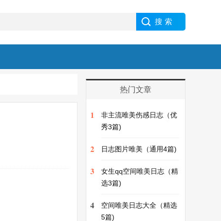
热门文章
1
非主流唯美伤感日志（优
秀3篇)
2
日志图片唯美（通用4篇)
3
女生qq空间唯美日志（精
选3篇)
4
空间唯美日志大全（精选
5篇)