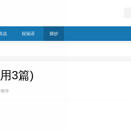
说说
祝福语
摘抄
用3篇)
络整理