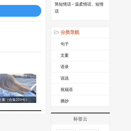
简短情话 - 温柔情话、短情
话
。桃花还可以用来
分类导航
句子
文案
语录
说说
祝福语
案（合集209句）
摘抄
是它的小小铠甲。
的一条条小路，为
标签云