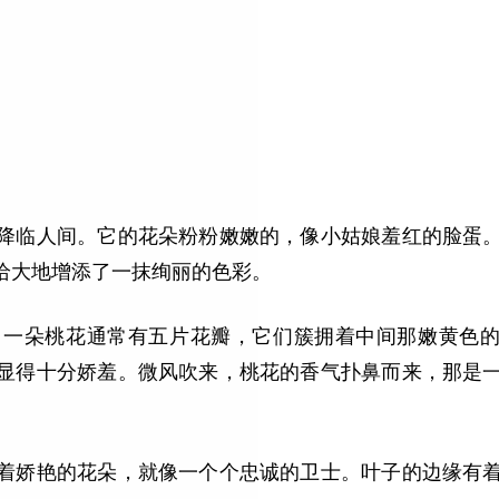
降临人间。它的花朵粉粉嫩嫩的，像小姑娘羞红的脸蛋
给大地增添了一抹绚丽的色彩。
。一朵桃花通常有五片花瓣，它们簇拥着中间那嫩黄色
显得十分娇羞。微风吹来，桃花的香气扑鼻而来，那是
着娇艳的花朵，就像一个个忠诚的卫士。叶子的边缘有