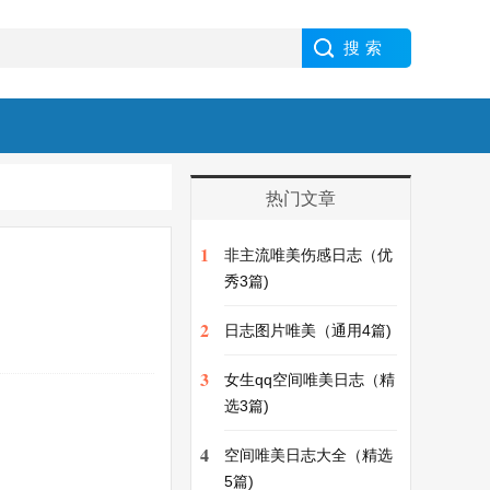
热门文章
1
非主流唯美伤感日志（优
秀3篇)
2
日志图片唯美（通用4篇)
3
女生qq空间唯美日志（精
选3篇)
4
空间唯美日志大全（精选
5篇)