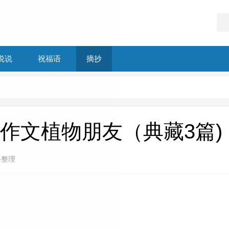
说说
祝福语
摘抄
作文植物朋友（典藏3篇)
络整理