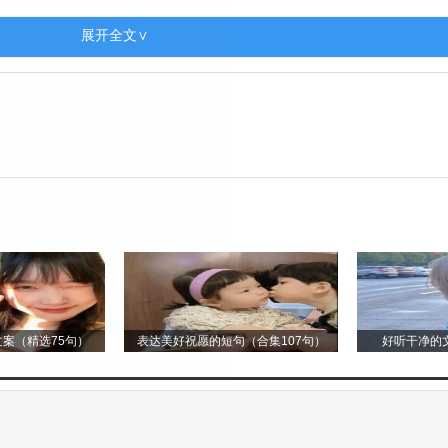
发亮，与粉色的花朵相互映衬，美极了。
展开全文∨
——桃子，是一种非常美味的水果，咬一口，鲜嫩多汁
它给春天带来了生机，给我们带来了美的享受。
就像一个小小的太阳使者，总是充满着活力与生机。
案（精选75句）
表达美好祝愿的短句（合集107句）
好听干净的文
。茎上长满了毛茸茸的小刺，这些小刺并不扎手，就像
缘还带着一些小小的锯齿，叶脉清晰可见，就像叶子里