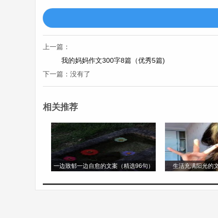
起来有些扎手。在阳光的照耀下，叶子绿得
桃花不仅美丽，还有很多用途呢。它的果实
上一篇：
制作桃花酒，据说有着养颜美容的功效。
我的妈妈作文300字8篇（优秀5篇)
下一篇：没有了
我真的很喜欢我的这位植物朋友——桃花，
三年级下册第一单元作文植物朋友第3篇
相关推荐
三年级下册第一单元作文植物朋友
我有一位植物朋友，它就是向日葵。向日葵
一边致郁一边自愈的文案（精选96句）
生活充满阳光的文
向日葵的茎又高又直，像一根结实的小柱子
它的叶子大大的，像一把把绿色的蒲扇，边
叶子输送着营养。