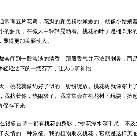
通常有五片花瓣，花瓣的颜色粉粉嫩嫩的，就像小姑娘
小的触角，在微风中轻轻晃动着。桃花的叶子是椭圆形
，显得更加美丽动人。
都会闻到一股淡淡的清香。那股香气并不浓烈刺鼻，而
手轻轻洒下的一缕芬芳，让人心旷神怡。
天，桃花就像约好了似的，纷纷绽放。桃花树就像穿上
，我挤着你，热闹极了。我常常会在桃花树下玩耍，捡
直保存下来。
在很多古诗中都有桃花的身影，“桃花潭水深千尺，不及
了友情的一种象征。我的植物朋友桃花，它就是这样美