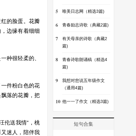
5
唯美日志网（精选3篇)
羞红的脸蛋。花瓣
6
青春励志诗歌（典藏2篇)
的，边缘有着细细
7
有关母亲的诗歌（典藏2
篇)
是一种很轻柔的、
8
青春诗歌朗诵稿（精选4
篇)
9
我想对您说五年级作文
了一件粉白色的花
（通用4篇)
起飘落的花瓣，把
10
他一一了作文（精选3篇)
汪伦送我情”，桃
短句合集
丽又迷人，陪伴我