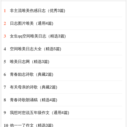
也会把我知道的故事讲给他听，我们互相学习，互
1
相帮助。
非主流唯美伤感日志（优秀3篇)
2
日志图片唯美（通用4篇)
我真的很喜欢我的好朋友小明，希望我们能永远是
3
好朋友。
女生qq空间唯美日志（精选3篇)
4
空间唯美日志大全（精选5篇)
【二年级作文我的好朋友（通用2篇)】相关文章
5
唯美日志网（精选3篇)
我想对您说五年级作文（通用4篇)
6
青春励志诗歌（典藏2篇)
他一一了作文（精选3篇)
7
有关母亲的诗歌（典藏2篇)
那一刻我长大了作文400字（优秀3篇)
8
寒假趣事作文（优选5篇)
青春诗歌朗诵稿（精选4篇)
家乡的风俗作文（优秀3篇)
9
我想对您说五年级作文（通用4篇)
作文《我有一个想法》（优选3篇)
10
他一一了作文（精选3篇)