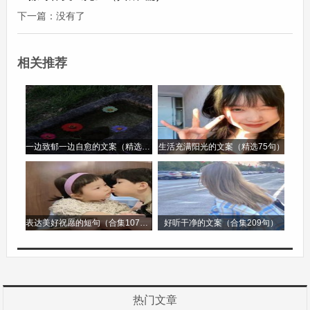
在唱什么歌。到了学校，课间休息的时候，我们也
下一篇：没有了
总是在一起玩。我们最喜欢玩的游戏就是跳绳，小
明跳得可快了，我总是数不过来他跳了多少下。
相关推荐
有一次，我不小心在操场上摔倒了，膝盖擦破了
皮，疼得我眼泪都快出来了。小明看到后，急忙跑
过来，把我扶到医务室。医生给我处理伤口的时
一边致郁一边自愈的文案（精选96句）
生活充满阳光的文案（精选75句）
候，他一直在旁边安慰我，告诉我不要害怕，还说
男孩子要勇敢。从那以后，我就知道他是一个很善
良、很关心朋友的人。
表达美好祝愿的短句（合集107句）
好听干净的文案（合集209句）
我的好朋友小明还很聪明呢。在学习上，他总是能
想出很多好办法来解决难题。每次我有不会的数学
题，他都会耐心地给我讲解，直到我听懂为止。我
热门文章