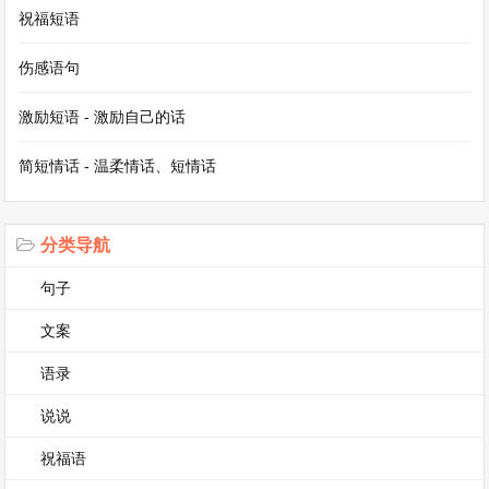
祝福短语
四年级下册语文作文我的乐园第3篇
伤感语句
四年级下册语文作文我的乐园
激励短语 - 激励自己的话
每个人都有自己的乐园，而我的乐园就是我家的后
简短情话 - 温柔情话、短情话
院。
后院虽不大，却充满了生机与趣味。一进入后院，
分类导航
首先映入眼帘的是那一片翠绿的草地。春天的时
句子
候，小草们像是听到了大自然的召唤，纷纷从土里
文案
探出脑袋，嫩绿嫩绿的，十分惹人喜爱。我常常会
语录
在这片草地上席地而坐，捧起一本有趣的故事书，
在阳光的沐浴下津津有味地读着。微风轻轻拂过，
说说
小草们随风摇曳，仿佛在为书中的故事鼓掌。
祝福语