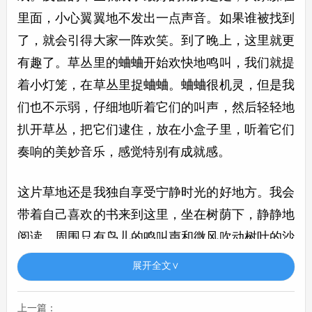
里面，小心翼翼地不发出一点声音。如果谁被找到
了，就会引得大家一阵欢笑。到了晚上，这里就更
有趣了。草丛里的蛐蛐开始欢快地鸣叫，我们就提
着小灯笼，在草丛里捉蛐蛐。蛐蛐很机灵，但是我
们也不示弱，仔细地听着它们的叫声，然后轻轻地
扒开草丛，把它们逮住，放在小盒子里，听着它们
奏响的美妙音乐，感觉特别有成就感。
这片草地还是我独自享受宁静时光的好地方。我会
带着自己喜欢的书来到这里，坐在树荫下，静静地
阅读。周围只有鸟儿的鸣叫声和微风吹动树叶的沙
沙声，仿佛整个世界都变得安静下来。我沉浸在书
展开全文∨
的世界里，随着书中的情节或喜或悲。在这片草地
上，我可以尽情地放松自己，远离城市的喧嚣，感
上一篇：