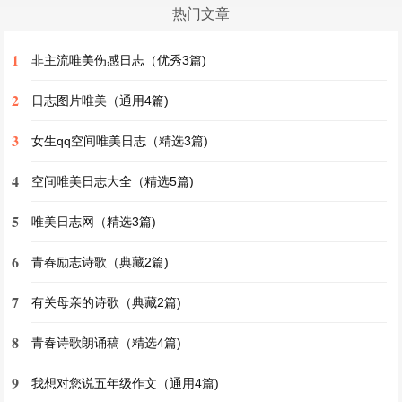
佛给小院披上了一层香甜的薄纱。我常常在桂花树
热门文章
下铺上一块毯子，躺在上面，仰望着天空，看那洁
1
非主流唯美伤感日志（优秀3篇)
白如雪的云朵在蓝天中慢慢飘荡。有时候，我还会
2
闭上眼睛，静静享受着桂花雨洒落在身上的美妙感
日志图片唯美（通用4篇)
觉，那是一种如同梦幻般的惬意。
3
女生qq空间唯美日志（精选3篇)
4
小院的角落里，还有一个小小的花坛。花坛里种满
空间唯美日志大全（精选5篇)
了各种各样的花，有娇艳欲滴的玫瑰，有清新淡雅
5
唯美日志网（精选3篇)
的雏菊，还有五颜六色的太阳花。在阳光明媚的日
6
青春励志诗歌（典藏2篇)
子里，这些花儿争奇斗艳，竞相开放。我喜欢拿着
小水壶给它们浇水，看着水珠在花瓣上滚动，如同
7
有关母亲的诗歌（典藏2篇)
晶莹剔透的珍珠。我也会蹲下来，仔细观察那些小
8
青春诗歌朗诵稿（精选4篇)
昆虫在花丛中忙碌的身影，小蜜蜂在花蕊间辛勤地
采蜜，蝴蝶在花朵上翩翩起舞，它们就像一群快乐
9
我想对您说五年级作文（通用4篇)