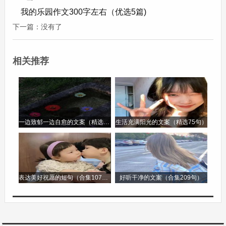
受大自然的美好与宁静。
我的乐园作文300字左右（优选5篇)
下一篇：没有了
村头的这片草地，充满了我的欢声笑语，承载了我
许多美好的回忆，它就是我心中独一无二的乐园。
相关推荐
四年级下册语文作文我的乐园第2篇
四年级下册语文作文我的乐园
我的乐园，不是那热闹非凡的游乐场，也不是那琳
一边致郁一边自愈的文案（精选96句）
生活充满阳光的文案（精选75句）
琅满目的商场，而是我家的小院。
小院不大，却充满了生机与乐趣。一走进小院，首
表达美好祝愿的短句（合集107句）
好听干净的文案（合集209句）
先映入眼帘的是那几株高大的桂花树。每到秋天，
桂花开满枝头，那星星点点的黄色小花，散发出沁
人心脾的香气。风一吹，花香弥漫在整个小院，仿