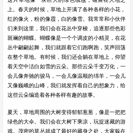
这片草地像一块巨大的绿色绒毯，铺展在大地之
上。春天的时候，草地上开满了各种各样的小花，
红的像火，粉的像霞，白的像雪。我常常和小伙伴
们来到这里，我们会在花丛中穿梭，追逐那些色彩
斑斓的蝴蝶。蝴蝶像是一个个调皮的小精灵，在花
丛中翩翩起舞，我们就跟着它们跑啊跑，笑声回荡
在整个草地。有时候，我们还会躺在草地上，仰望
着天空中洁白如雪的云朵。那些云朵千变万化，一
会儿像奔驰的骏马，一会儿像温顺的绵羊，一会儿
又像巍峨的山峰，我们就发挥着自己的想象力，给
这些云朵编造着各种各样有趣的故事。
夏天，草地周围的大树变得郁郁葱葱，像是一把把
绿色的大伞。我们会在大树下乘凉，玩捉迷藏的游
戏。茂密的草丛就成了最好的藏身之处，大家躲在