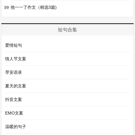
的小精灵，让这个小小的花坛充满了生机。
10
他一一了作文（精选3篇)
小院的另一边，有一个简易的秋千。那是爸爸亲手
为我做的。秋千的绳子是用粗麻绳做的，座椅是一
短句合集
块光滑的木板。我总是迫不及待地坐在秋千上，双
爱情短句
手紧紧抓住绳子，然后请小伙伴帮忙推动。秋千越
荡越高，我感觉自己就像一只自由飞翔的小鸟，风
情人节文案
在耳边呼呼作响，我的笑声也在小院里回荡。有时
早安语录
候，我还会坐在秋千上，静静地看书，在微风的吹
夏天的文案
拂下，在鸟儿的歌声陪伴下，沉浸在书的世界里。
抖音文案
我家的小院，就是我的乐园。在这里，我可以感受
EMO文案
大自然的美好，可以尽情地玩耍，可以享受独处的
宁静。它承载着我无数的欢乐和美好的回忆，是我
温暖的句子
心中最独特、最珍贵的地方。