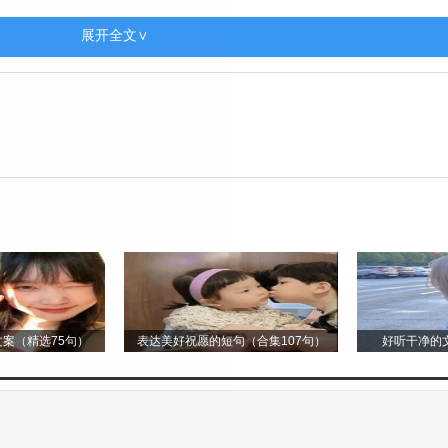
她递给我一片，说：“含着这个姜片，会舒服些的。”我
展开全文∨
的不适也减轻了许多。在这个陌生的列车上，老奶奶的
。可是在途中我迷路了，手机也没有信号。我站在街头
迷茫的样子，主动询问我是否需要帮助。我告诉他我要
我走了一段路，直到看到旅店的招牌才离开。他离去的
，让我觉得这次旅程充满了温暖。
朋友。我们一起分享旅途中的趣事，一起品尝当地的美
的梦想和生活。那一个个充满欢笑和温馨的夜晚，让我
案（精选75句）
表达美好祝愿的短句（合集107句）
好听干净的文
的是那些温暖人心的瞬间。这些温暖如同明亮的灯塔，