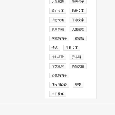
人生感悟
唯美句子
暖心文案
惊艳文案
治愈文案
干净文案
表白情话
人生哲理
雨交加的阴霾。然
伤感的句子
祝福语
情话
生日文案
抑郁语录
乔布斯
却因身处陌生环境
着慈祥的笑容，就
虐文素材
简短文案
紧张的情绪渐渐放
心累的句子
域，让我对旅行充
朋友圈说说
早安
生日快乐
了几个自己做的小
46349号-13
散开。此时，我不