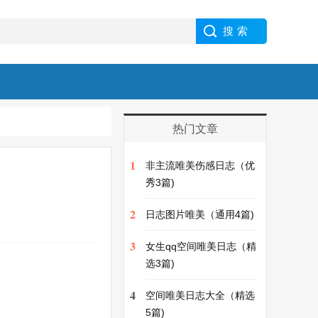
热门文章
1
非主流唯美伤感日志（优
秀3篇)
2
日志图片唯美（通用4篇)
3
女生qq空间唯美日志（精
选3篇)
4
空间唯美日志大全（精选
5篇)