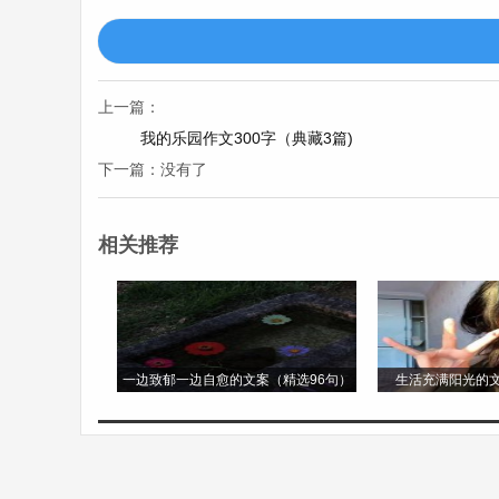
的包里拿出了一个小袋子，里面装着姜片，
里，一股辛辣而温暖的感觉在口中散开，我
的阳光，让我感受到了人与人之间的善意。
上一篇：
我的乐园作文300字（典藏3篇)
到达目的地后，我按照地图寻找预订的旅店
下一篇：没有了
时，一个年轻的小伙子走了过来，他看到我
便热心地为我指路。他怕我找不到，还带着
相关推荐
下，显得格外高大。这一路上陌生人的帮助
在旅店里，我还结识了一群来自不同地方的
在旅店的院子里，仰望着星空，谈着各自
一边致郁一边自愈的文案（精选96句）
生活充满阳光的文
贵。
这次旅程，虽然有遇到困难的时候，但更多