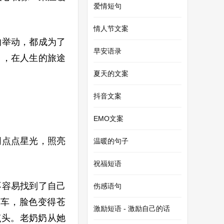
爱情短句
情人节文案
的举动，都成为了
早安语录
白，在人生的旅途
夏天的文案
抖音文案
EMO文案
同点点星光，照亮
温暖的句子
祝福短语
不容易找到了自己
伤感语句
晕车，脸色变得苍
激励短语 - 激励自己的话
点头。老奶奶从她