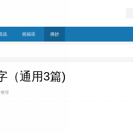
说说
祝福语
摘抄
字（通用3篇)
络整理