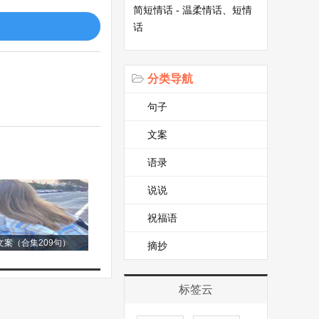
简短情话 - 温柔情话、短情
接过姜片，含在嘴
话
关怀就像一束温暖
分类导航
，焦急又无助。这
句子
去的旅店名字，他
文案
背影在夕阳的映照
语录
说说
食。夜晚，我们坐
祝福语
体会到了友情的珍
案（合集209句）
摘抄
标签云
指引着我在人生的