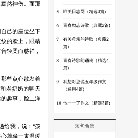
人黯然神伤。而那
5
唯美日志网（精选3篇)
6
青春励志诗歌（典藏2篇)
到自己的座位坐下
7
有关母亲的诗歌（典藏2
皱纹的脸上，眼睛
篇)
声音轻柔而慈祥，
8
青春诗歌朗诵稿（精选4
篇)
。那些点心散发着
9
我想对您说五年级作文
在和老奶奶的聊天
（通用4篇)
候的趣事，脸上洋
10
他一一了作文（精选3篇)
递给我，说：“孩
短句合集
关心就像一束温暖