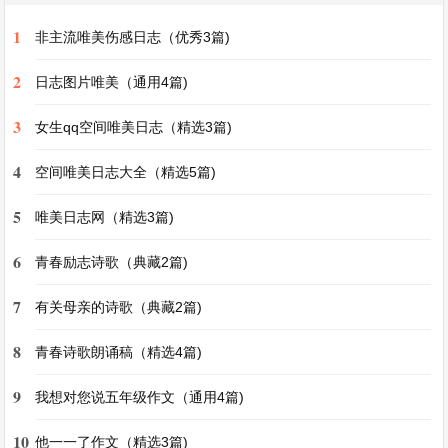
类繁多，五仁月饼里夹杂着各种坚果的香脆，豆沙
1
非主流唯美伤感日志（优秀3篇)
月饼的细腻甜蜜在口中散开，蛋黄月饼咸香的蛋黄
2
搭配着香甜的外皮，每一口都是味蕾的享受。还有
日志图片唯美（通用4篇)
那新鲜的水果，苹果红彤彤的，像是被秋姑娘染上
3
女生qq空间唯美日志（精选3篇)
了最艳丽的色彩；葡萄一串串紫莹莹的，宛如晶莹
4
空间唯美日志大全（精选5篇)
剔透的玛瑙。
5
唯美日志网（精选3篇)
当夜幕降临，明月缓缓升起，那皎洁的月光洒在大
6
青春励志诗歌（典藏2篇)
地上，仿佛给世界披上了一层银纱。此时，人们会
仰望着月亮，心中充满了美好的遐想。传说中，月
7
有关母亲的诗歌（典藏2篇)
亮上有嫦娥仙子居住在那清冷的广寒宫，还有可爱
8
青春诗歌朗诵稿（精选4篇)
的玉兔相伴。吴刚日复一日地砍着那永远砍不倒的
桂花树。这些传说为中秋的明月增添了神秘的色
9
我想对您说五年级作文（通用4篇)
彩。
10
他一一了作文（精选3篇)