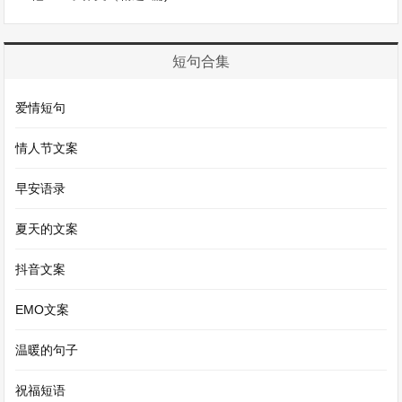
孩子们在月光下嬉戏玩耍，笑声在夜空中回荡。大
人们则轻声交谈着，谈论着过去一年的收获，分享
短句合集
着生活中的喜怒哀乐。中秋的夜晚，空气中弥漫着
爱情短句
团圆的幸福和淡淡的桂花香，那是一种独特的味
道，混合着家的温馨与秋意的凉爽。
情人节文案
早安语录
对于那些不能回家团圆的游子来说，中秋的明月更
是寄托了无尽的思念。他们望着同一轮明月，心中
夏天的文案
对家乡和亲人的思念如同潮水般涌来。“举头望明
抖音文案
月，低头思故乡”，这千古名句道出了多少游子的
EMO文案
心声。即使远在他乡，中秋的月光也能将他们与家
乡的心紧紧相连。
温暖的句子
祝福短语
中秋节，它不仅仅是一个节日，更是一种文化的传