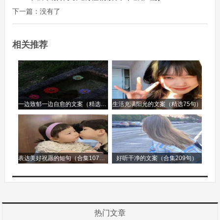
的港湾。它让奔波的游子停下脚步，回到家人身
下一篇：没有了
边；它让平日里忙碌的人们放下手中的工作，去感
受亲情的珍贵。中秋节，不仅仅是一个节日，更是
相关推荐
一种对团圆的向往，一种对家庭和亲情的坚守。
中秋节作文第2篇
中秋节作文
一边致郁一边自愈的文案（精选96句）
生活充满阳光的文案（精选75句）
中秋，那是一个充满诗意与温情的节日。自古以
来，中秋就被赋予了团圆的意义，如同明月照亮了
人们心中最柔软的角落。
表达美好祝愿的短句（合集107句）
好听干净的文案（合集209句）
每到中秋佳节，阖家团圆是最美好的画面。一家人
围坐在庭院里或者阳台上，桌上摆满了各种美味。
有那圆润饱满、散发着诱人光泽的月饼，月饼的种
热门文章