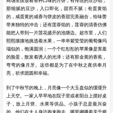
商场里摆放着各种口味的月饼，有传统的豆沙馅，
那细腻的豆沙，入口即化，甜而不腻；有蛋黄馅
的，咸蛋黄的咸香与饼皮的香甜完美融合，给味蕾
带来独特的冲击；还有莲蓉馅的，莲蓉的清香仿佛
能把人带到一片莲花盛开的池塘边。超市里，人们
熙熙攘攘地挑选着水果，一串串紫莹莹的葡萄像玛
瑙似的，饱满圆润；一个个红彤彤的苹果像是害羞
的脸蛋，散发着诱人的光泽；还有那金黄的香蕉，
弯弯的像月牙。这些都是为了在中秋之夜供奉月
亮，祈求团圆和幸福。
到了中秋节的晚上，月亮像一个大玉盘似的缓缓升
上天空。一家人早早地在院子里或者阳台上摆好桌
子，放上月饼、水果等供品。小孩子总是最兴奋
的，他们在大人身边跑来跑去，嘴里嘟囔着关于嫦