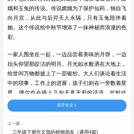
娥和玉兔的传说。传说嫦娥为了保护仙药，独自飞
向月宫，从此与后羿天人永隔，只有玉兔陪伴着
她。这个传说给中秋节增添了一抹神秘而浪漫的色
彩。
一家人围坐在一起，一边品尝着美味的月饼，一边
抬头仰望那皎洁的明月。月光如水般洒在大地上，
给世间万物都披上了一层银纱。大人们谈论着生活
中的琐事，工作上的进展，孩子们则在一旁数着星
星，偶尔也会插上几句天真无邪的话语。此时此
刻，家庭的温暖与团圆的幸福弥漫在空气中，仿佛
展开全文∨
世间一切烦恼都被抛诸脑后。
上一篇：
在这个快节奏的现代社会，中秋节就像是一个宁静
三年级下册作文我的植物朋友（通用4篇)