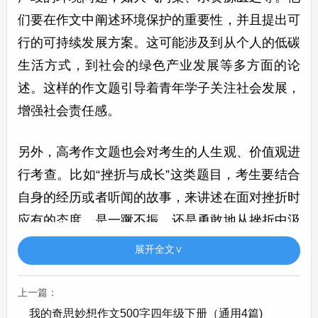
们要在作文中阐述环境保护的重要性，并且提出可
行的可持续发展方案。这可能涉及到从个人的低碳
生活方式，到社会的绿色产业发展等多方面的论
述。这样的作文题引导着青年学子关注社会发展，
增强社会责任感。
另外，高考作文题也会对考生的人生观、价值观进
行考查。比如“挫折与成长”这类题目，考生要结合
自身的经历或者听闻的故事，来讲述在面对挫折时
应有的态度。是一蹶不振，还是勇敢地从挫折中汲
取力量，不断成长。这种类型的作文题旨在培养学
展开全文∨
生积极向上的人生态度，使他们在未来的人生道路
上，无论遇到何种困难，都能坚定信念，勇往直
上一篇：
前。
我的奇思妙想作文500字四年级下册（通用4篇)