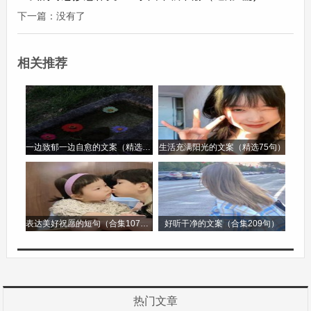
下一篇：没有了
高考作文题犹如一面镜子，反映出教育的目标和社
会的期望，激励着一代又一代的学子不断提升自己
相关推荐
的综合素质，在思想和表达上不断进步。
高考作文题第2篇
高考作文题
一边致郁一边自愈的文案（精选96句）
生活充满阳光的文案（精选75句）
高考作文题，那是千万学子在考场上的一次重大挑
战，也是一个展现多年学习成果和思想深度的独特
窗口。
表达美好祝愿的短句（合集107句）
好听干净的文案（合集209句）
从历年的高考作文题来看，它有着广泛的涵盖面。
有的作文题聚焦于社会现象，像是探讨网络对现代
人际关系的影响。这类题目要求考生走出校园的小
热门文章