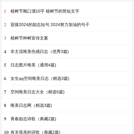
天地，关注社会的大舞台。考生需要敏锐地观察社
1
植树节顺口溜10字 植树节的简短文字
会的变迁，分析网络如何在拉近人们距离的同时，
2
又在某些方面让人与人之间的关系变得更加复杂。
迎接2024的励志短句 2024努力加油的句子
在构思作文时，他们可能会列举现实生活中的例
3
植树节种树宣传文案
子，如网络社交平台上的虚假身份与真实情感的矛
4
非主流唯美伤感日志（优秀3篇)
盾，或者是网络交流的便捷性促使跨国交流增多
等。
5
日志图片唯美（通用4篇)
6
女生qq空间唯美日志（精选3篇)
还有的高考作文题与传统文化息息相关。例如以古
诗词的现代意义为主题的作文题。这就考验着考生
7
空间唯美日志大全（精选5篇)
对传统文化的理解与传承能力。考生需要深入挖掘
8
唯美日志网（精选3篇)
古诗词背后的文化内涵，思考它们在现代社会中的
价值。是那种古人对自然热爱之情能唤起现代社会
9
青春励志诗歌（典藏2篇)
人们对环境保护的重视呢，还是古诗词中所蕴含的
10
有关母亲的诗歌（典藏2篇)