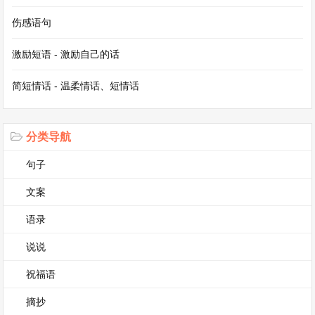
会洞察力以及文化素养的全面考察。
伤感语句
高考作文题第3篇
激励短语 - 激励自己的话
高考作文题
简短情话 - 温柔情话、短情话
高考作文题，那是每一位莘莘学子在高考战场上必
须直面的一道独特风景。它不仅仅是一个简单的题
分类导航
目，更像是一把衡量学生多年语文素养、思维能力
句子
和文化底蕴的重要标尺。
文案
语录
从历年的高考作文题来看，其类型丰富多样。有的
题目紧扣时代脉搏，像是一面镜子，反映着当下社
说说
会的热点现象。例如，在社会大力倡导创新发展的
祝福语
时期，可能会出现关于创新意义与创新实践的作文
摘抄
题。这就要求考生们能够敏锐地感知社会的发展趋