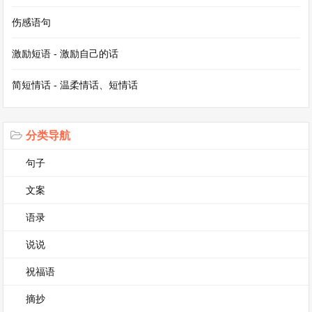
作文600字
伤感语句
作文，一个充满魔力的词汇，它是思想的载体，是
激励短语 - 激励自己的话
情感的抒发口，也是创造力的展现舞台。
简短情话 - 温柔情话、短情话
从小学开始，我们就与作文结下了不解之缘。最初
的作文，可能只是简单地描述一件事物，比如“我
分类导航
的宠物”。我们用稚嫩的笔触，描绘宠物的模样，
句子
它柔软的毛发、可爱的眼睛，那时候的作文是充满
文案
童真的世界，字数虽然不多，但字里行间洋溢着对
语录
小宠物的喜爱。
说说
随着年龄的增长，作文的要求和意义也在不断变
祝福语
化。我们开始尝试在作文中表达自己的观点，例如
摘抄
对于环境保护的看法。我们不再仅仅局限于描述，