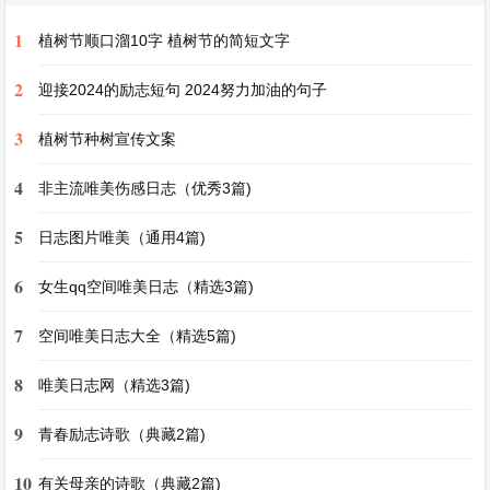
1
植树节顺口溜10字 植树节的简短文字
我曾在一次旅行中看到过令人心醉的风景。那是一
片宁静的湖泊，湖水清澈得如同镜子一般，倒映着
2
迎接2024的励志短句 2024努力加油的句子
周围连绵的山脉和湛蓝的天空。清晨，当第一缕阳
3
植树节种树宣传文案
光洒在湖面上，波光粼粼，仿佛无数的钻石在水面
4
上跳动。湖岸边，是郁郁葱葱的树林，树叶在微风
非主流唯美伤感日志（优秀3篇)
的吹拂下沙沙作响，像是在演奏着一首轻柔的交响
5
日志图片唯美（通用4篇)
曲。鸟儿在枝头欢快地歌唱，它们的歌声和着树叶
6
女生qq空间唯美日志（精选3篇)
的声音，构成了大自然最美妙的乐章。我静静地坐
在湖边的石头上，沉浸在这片宁静而又充满生机的
7
空间唯美日志大全（精选5篇)
美景之中，心中的烦恼和疲惫都被一扫而空。
8
唯美日志网（精选3篇)
还有一次，在城市的角落里看到的画面也成为了我
9
青春励志诗歌（典藏2篇)
心中难忘的风景。那是一个下着小雨的傍晚，街道
10
有关母亲的诗歌（典藏2篇)