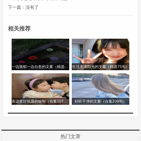
己，忘却外界的喧嚣和烦恼，这无疑是一种小确
下一篇：没有了
幸。生活中的小确幸无处不在，只要我们用心去感
受，就能发现这些微小而美好的事物，让我们的生
相关推荐
活充满幸福和温暖。
作文600字第2篇
作文600字
一边致郁一边自愈的文案（精选96句）
生活充满阳光的文案（精选75句）
《那一抹难忘的风景》
生活中，总有一些风景能深深地印刻在我们的脑海
表达美好祝愿的短句（合集107句）
好听干净的文案（合集209句）
之中，成为难以忘怀的记忆。那一抹风景，或许是
大自然馈赠的壮丽山河，或许是街头巷尾不经意间
瞥见的温馨画面，又或许是在困境中人们相互扶持
的感人场景。
热门文章