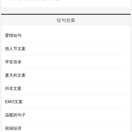
上的行人匆匆忙忙地往家赶。在一个公交站台边，
有一位老人正焦急地翻着自己的口袋。原来，他忘
记带钱坐公交了。就在他不知所措的时候，一位年
短句合集
轻的女孩走上前去，微笑着递给老人一枚硬币。老
爱情短句
人感激地看着女孩，女孩只是轻轻地摇了摇头，说
了句“没关系”。这个小小的举动，在那个有些寒冷
情人节文案
的傍晚，却让人感到无比的温暖。那一幕，就像一
早安语录
束光照进了城市的角落，让我看到了人性的美好。
夏天的文案
这些难忘的风景，无论是自然的还是人文的，都以
抖音文案
它们独特的魅力打动着我们的内心。它们教会我们
EMO文案
去欣赏美，去感受爱，也让我们明白，生活中处处
都充满了值得我们去珍藏的瞬间。
温暖的句子
作文600字第3篇
祝福短语