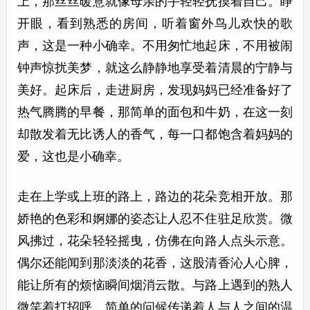
上，那丝丝暖意就像母亲的手轻轻抚摸着自己。睁
开眼，看到熟悉的房间，听着窗外鸟儿欢快的歌
声，这是一种小确幸。不用匆忙地起床，不用被闹
钟声惊扰美梦，就这么静静地享受着清晨的宁静与
美好。起床后，走进厨房，发现妈妈已经准备好了
热气腾腾的早餐，那简单的面包和牛奶，在这一刻
却散发着无比诱人的香气，每一口都饱含着妈妈的
爱，这也是小确幸。
走在上学或上班的路上，路边的花朵竞相开放。那
娇艳的色彩和婀娜的姿态让人忍不住驻足欣赏。微
风拂过，花朵轻轻摇曳，仿佛在向路人点头示意。
偶尔还能闻到那淡淡的花香，这股清香沁人心脾，
能让所有的烦恼瞬间烟消云散。与路上遇到的熟人
微笑着打招呼，简单的问候传递着人与人之间的温