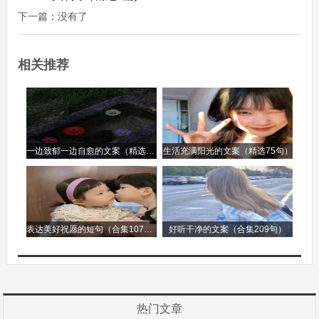
作文，一个充满创造力与想象力的表达方式，它如
下一篇：没有了
同一个神奇的魔法盒，能够容纳世间万象。
相关推荐
在学生的世界里，作文常常是令人又爱又恨的存
在。它是展示自己知识储备、思维能力和情感世界
的舞台。当拿到一个作文题目时，就像是接到了一
个特殊的使命。首先要做的便是理解题目的含义，
一边致郁一边自愈的文案（精选96句）
生活充满阳光的文案（精选75句）
这如同在黑暗中寻找那把开启宝藏的钥匙。如果是
写记叙文，脑海中就会像播放电影一般，搜索着生
活中的点点滴滴，那些难忘的经历、有趣的人物，
表达美好祝愿的短句（合集107句）
好听干净的文案（合集209句）
然后精心挑选出最适合的素材。比如描写一次旅
行，就可以从出发前的期待，旅途中的所见所闻，
像山川的壮丽景色、各地的风土人情，到旅行结束
后的不舍等方面进行细致的描写。
热门文章