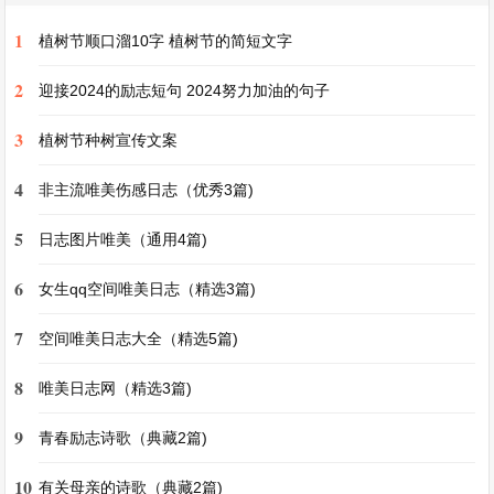
1
植树节顺口溜10字 植树节的简短文字
对于议论文来说，确定论点就像在大海中树立灯
塔。我们要从众多的观点中选取一个坚定地站得住
2
迎接2024的励志短句 2024努力加油的句子
脚的观点，然后用确凿的论据去支撑它。就像论
3
植树节种树宣传文案
证“坚持就是胜利”这个观点时，可以列举那些科学
4
家经过无数次失败仍坚持实验最终取得成功的例
非主流唯美伤感日志（优秀3篇)
子。
5
日志图片唯美（通用4篇)
6
作文虽然有一定的要求和规范，但它也是最自由的
女生qq空间唯美日志（精选3篇)
创作形式。500字的篇幅，虽然不算长，但足以表
7
空间唯美日志大全（精选5篇)
达一个完整的想法，讲述一个动人的故事，或是阐
8
唯美日志网（精选3篇)
述一个深刻的道理。它就像是一颗璀璨的小星，在
文学的浩瀚星空中散发着独特的光芒。
9
青春励志诗歌（典藏2篇)
作文500字第3篇
10
有关母亲的诗歌（典藏2篇)