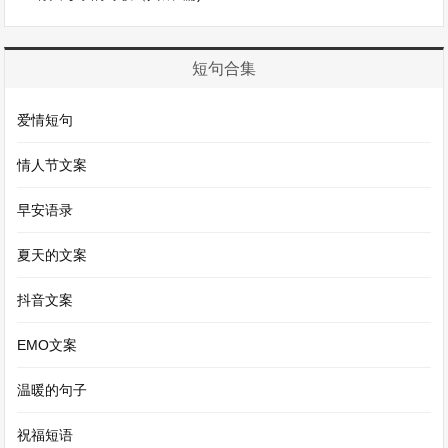
作文500字
短句合集
作文，是用文字来表达自我、描绘世界的一种方
式。它就像一面镜子，反射出作者内心的想法、情
爱情短句
感以及对周围事物的观察与理解。
情人节文案
在写作文时，首先要确定主题。这个主题可以是生
早安语录
活中的一件小事，比如一次难忘的旅行。在描述旅
夏天的文案
行的作文中，我们可以详细地讲述旅途中的所见所
闻。那沿途的风景，可能是连绵起伏的青山，山上
抖音文案
绿树成荫，仿佛一片绿色的海洋在微风中轻轻摇
EMO文案
曳；也可能是波澜壮阔的大海，海浪拍打着沙滩，
发出阵阵悦耳的声响。
温暖的句子
祝福短语
除了描写景色，还可以写旅行中遇到的人。那些来