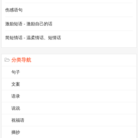
自不同地方、有着不同故事的人，他们的言行举
伤感语句
止、风俗习惯都可以成为作文中的精彩内容。比如
激励短语 - 激励自己的话
在一个古老的小镇上，遇到一位手艺人，他正专注
简短情话 - 温柔情话、短情话
地制作着传统的工艺品，他那娴熟的手法和专注的
神情，让人感受到传统文化的魅力。
分类导航
当然，作文的主题也可以是对某种情感的抒发。例
句子
如对友情的珍惜。可以写与朋友之间的点点滴滴，
文案
那些一起欢笑、一起流泪的时刻。当自己遇到困难
时，朋友伸出的援手，那温暖的力量如同冬日里的
语录
暖阳，照亮了自己的心田。
说说
祝福语
写作文需要用心去感受生活中的每一个细节，然后
摘抄
用文字将这些生动地呈现出来，500字虽然不长，