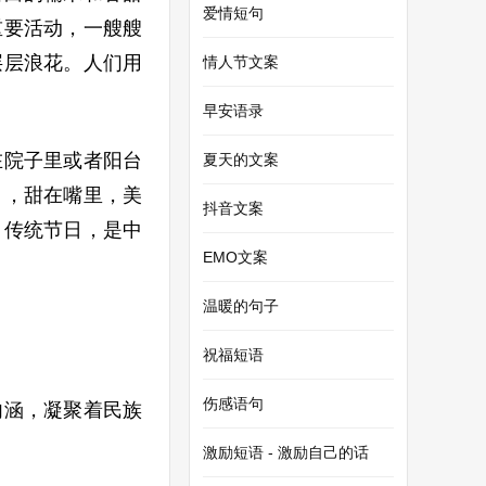
爱情短句
重要活动，一艘艘
层层浪花。人们用
情人节文案
早安语录
在院子里或者阳台
夏天的文案
口，甜在嘴里，美
抖音文案
。传统节日，是中
EMO文案
温暖的句子
祝福短语
伤感语句
内涵，凝聚着民族
激励短语 - 激励自己的话