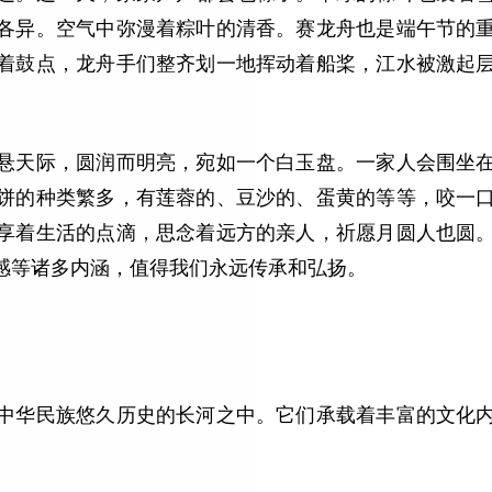
各异。空气中弥漫着粽叶的清香。赛龙舟也是端午节的
着鼓点，龙舟手们整齐划一地挥动着船桨，江水被激起
悬天际，圆润而明亮，宛如一个白玉盘。一家人会围坐
饼的种类繁多，有莲蓉的、豆沙的、蛋黄的等等，咬一
享着生活的点滴，思念着远方的亲人，祈愿月圆人也圆
感等诸多内涵，值得我们永远传承和弘扬。
中华民族悠久历史的长河之中。它们承载着丰富的文化
。