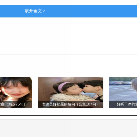
场盛大的狂欢，弥漫着浓浓的年味。每到春节前夕，大
展开全文∨
旧年的晦气；忙着贴春联，那红红的春联上写满了对新
饭，看着春节联欢晚会，欢声笑语回荡在屋内。而放鞭
赶着年兽，也宣告着新的一年的到来。压岁钱的传递，
无论距离有多远，游子们都会千方百计地赶回家乡，与家
时节，人们纷纷前往墓地，祭扫祖先的陵墓。春雨纷纷
清理墓上的杂草，献上鲜花和祭品，鞠躬默哀。清明节
，让我们铭记自己的根，知道自己从哪里来。同时，它
，在祭扫之余，人们也会漫步在春天的田野里，感受大自然
案（精选75句）
表达美好祝愿的短句（合集107句）
好听干净的文
一天，家家户户都会包粽子。粽叶的清香包裹着糯米和
独特的风味。赛龙舟更是端午节的一大盛事，一艘艘龙
挥动着船桨，水花飞溅。岸上的人们呐喊助威，那热烈