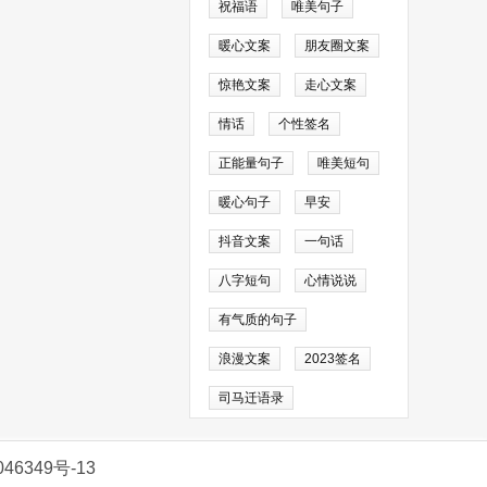
历经千年，民族的
祝福语
唯美句子
暖心文案
朋友圈文案
惊艳文案
走心文案
团圆的渴望。中秋
情话
个性签名
月聊天。月饼的种
正能量句子
唯美短句
在心里。中秋节，
暖心句子
早安
抖音文案
一句话
统节日，传承和弘
八字短句
心情说说
有气质的句子
浪漫文案
2023签名
司马迁语录
46349号-13