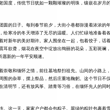
老国度，传统节日犹如一颗颗璀璨的明珠，镶嵌在岁月
团圆的日子。每到春节前夕，大街小巷都弥漫着浓浓的
，给寒冷的冬天增添了无尽的温暖。人们忙碌地准备着
着对新年的美好期许。家人围坐在一起，包着饺子，话
震耳欲聋，烟花在夜空中绽放出绚丽的花朵，五彩斑斓
祈愿新的一年平安顺遂。
着崇敬和缅怀之情，前往墓地祭扫祖先。山间的小路上
周围的杂草，摆上祭品，然后庄重地鞠躬。这个节日不
在清明节，还有放风筝、踏青等习俗，在缅怀先人的同
连。这一天，家家户户都会包粽子。翠绿的粽叶包裹着