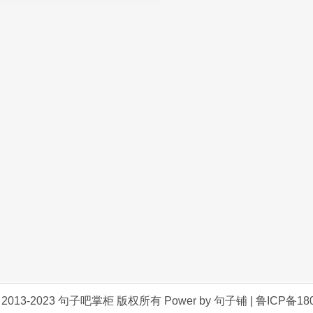
神的纪念，也是对传统文化的传承，它告诉我们，即使
但愿人长久，千里共婵娟”这句千古名句，道出了人们对
会坐在院子里或者阳台上，摆上月饼、水果等供品，赏
那圆圆的月饼，象征着团圆，咬上一口，甜在嘴里，暖
享天伦之乐，感受亲情的珍贵。
传，不断丰富和发展。在现代社会，我们更应该重视传
新时代焕发出新的光彩。
 © 2013-2023 句子吧掌柜 版权所有 Power by 句子铺 |
鲁ICP备180