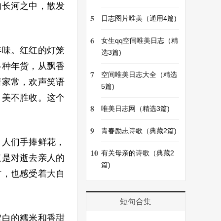
的长河之中，散发
5
日志图片唯美（通用4篇)
6
女生qq空间唯美日志（精
年味。红红的灯笼
选3篇)
各种年货，从飘香
7
空间唯美日志大全（精选
着家常，欢声笑语
5篇)
，美不胜收。这个
8
唯美日志网（精选3篇)
9
青春励志诗歌（典藏2篇)
，人们手捧鲜花，
10
有关母亲的诗歌（典藏2
仅是对逝去亲人的
篇)
时，也感受着大自
短句合集
雪白的糯米和香甜