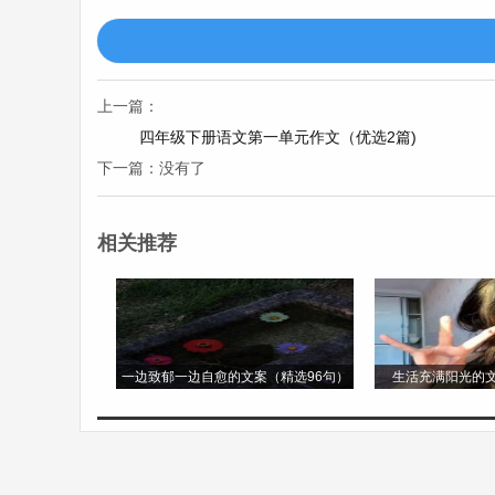
春节，作为中国最重要的传统节日，它像一
碌的身影。人们忙着打扫房屋，寓意着扫除
夕夜，一家人围坐在一起，吃着丰盛的年夜
上一篇：
缺的元素，那震耳欲聋的鞭炮声，似乎在驱
四年级下册语文第一单元作文（优选2篇)
辈的关爱与祝福。春节，它是团圆的象征，
下一篇：没有了
清明节，这是一个充满哀思的节日。在这个
相关推荐
在为逝者落泪。人们怀着崇敬和怀念之情，
缅怀，它也体现了中国人对家族传承的重视
会，“清明时节雨纷纷，路上行人欲断魂”
一边致郁一边自愈的文案（精选96句）
生活充满阳光的文
端午节，它总是和屈原的名字紧紧相连。这
的甜粽，有蛋黄的咸粽，每一种粽子都有着
船头的鼓手奋力击鼓，龙舟手们整齐划一地