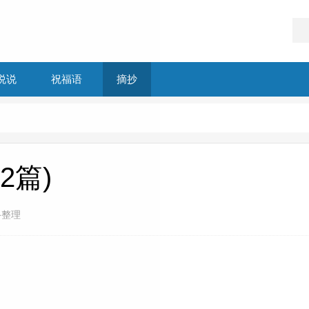
说说
祝福语
摘抄
2篇)
络整理