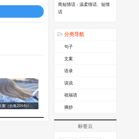
简短情话 - 温柔情话、短情
街小巷都充满了忙
话
年的美好期许。除
炮更是春节不可或
分类导航
则蕴含着长辈对晚
人团聚。
句子
文案
，仿佛是大自然也
语录
不仅仅是对祖先的
说说
也是亲近自然的机
的生机与活力。
祝福语
案（合集209句）
摘抄
各种馅料，有红枣
舟在江面上疾驰，
标签云
的场面，让人热血