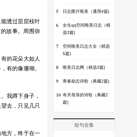
5
日志图片唯美（通用4篇)
只能透过层层枝叶
6
女生qq空间唯美日志（精
它的故事。周围弥
选3篇)
7
空间唯美日志大全（精选
5篇)
；有的花朵大如人
8
唯美日志网（精选3篇)
伞，有的像珊瑚。
9
青春励志诗歌（典藏2篇)
10
有关母亲的诗歌（典藏2
鱼。我蹲下身子，
篇)
头望去，只见几只
短句合集
的地方，终于在一