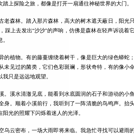
次踏上探险之旅，都像是打开一扇通往神秘世界的大门。
古老森林。踏入那片森林，高大的树木遮天蔽日，阳光
，踩上去发出“沙沙”的声响，仿佛是森林在轻声诉说着
息。
异的植物。有的藤蔓缠绕着树干，像是巨大的绿色蟒蛇
从未见过的菌类，它们色彩斑斓，形状奇特，有的像小
以我只是远远地观望。
溪。溪水清澈见底，能看到水底圆润的石子和游动的小
全身。顺着小溪前行，我听到了一阵清脆的鸟鸣声。抬
在阳光的照耀下闪烁着迷人的光泽。
空乌云密布，一场大雨即将来临。我急忙寻找可以避雨