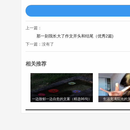
悄走去，我们看到了一只巨大的黑熊。它正
慢后退。我们小心翼翼地按照他的指示行
们，我们成功地远离了这个危险。
上一篇：
那一刻我长大了作文开头和结尾（优秀2篇)
随着深入森林，一条湍急的河流横在了我们
下一篇：没有了
拿出绳索，他熟练地将绳索固定在河边的大
绳索，艰难地渡过了河流。
相关推荐
虽然这次探险之旅充满了危险，但我们也收
险的意义。这次原始森林探险之旅，将成为
探险之旅作文500字第3篇
一边致郁一边自愈的文案（精选96句）
生活充满阳光的文
探险之旅作文500字
我一直对探险充满着向往，终于，一次机会