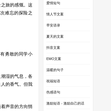
爱情短句
险之旅的感慨。这
一次难忘的探险之
情人节文案
早安语录
夏天的文案
抖音文案
还有勇敢的同学小
EMO文案
温暖的句子
又潮湿的气息，各
祝福短语
迷人的香气。但我
伤感语句
激励短语 - 激励自己的话
顺着声音的方向悄