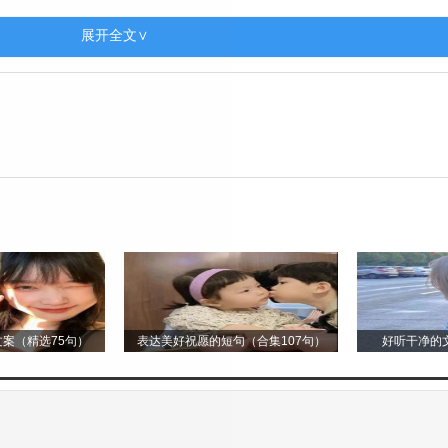
用爪子刨着地面，像是在寻找食物。李叔叔小声告诉我
展开全文∨
动，心都提到了嗓子眼，生怕惊动了黑熊。幸运的是，
面前。河水汹涌，撞击在河中的礁石上溅起高高的水花
树上，然后第一个尝试渡河。在他的示范下，我和小明
获了许多。那些从未见过的动植物、克服危险时的勇气
我心中永远难忘的回忆。
案（精选75句）
表达美好祝愿的短句（合集107句）
好听干净的文
来临，我开启了我的探险之旅。