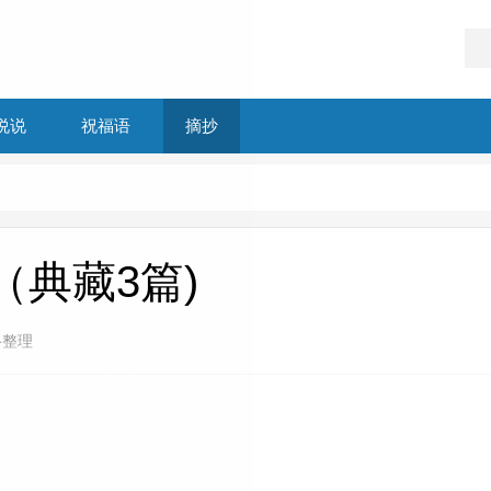
说说
祝福语
摘抄
（典藏3篇)
络整理