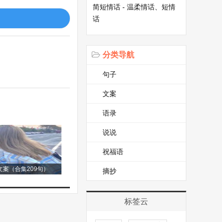
们，不要惊慌，慢
简短情话 - 温柔情话、短情
话
黑熊并没有发现我
分类导航
。李叔叔从背包里
句子
也鼓起勇气，抓着
文案
语录
，都让我明白了探
说说
祝福语
案（合集209句）
摘抄
标签云