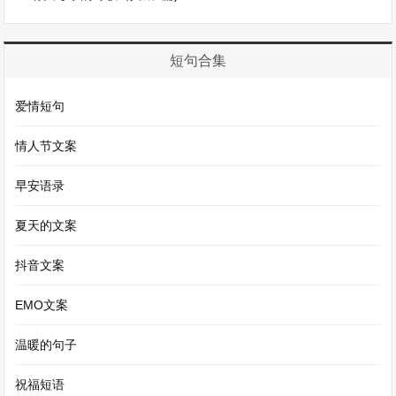
衡。我小心翼翼地踩着踏板，眼睛紧紧盯着前方，
身体随着车子的晃动而调整着姿势。慢慢地，我能
短句合集
骑一小段距离了。可是，当我回头发现爸爸已经松
爱情短句
开手时，我又慌了神，再次摔倒。
情人节文案
尽管如此，我并没有像上次一样放弃。一次次摔
早安语录
倒，又一次次爬起来。在这个过程中，我学会了调
整呼吸，让自己保持冷静；学会了通过身体的倾斜
夏天的文案
来控制方向；学会了如何在即将摔倒时尽量减少伤
抖音文案
害。经过无数次的练习，终于，我能够自如地骑着
自行车在小区里穿梭了。那一刻，我感受到了前所
EMO文案
未有的成就感。
温暖的句子
我学会了坚持，这不仅仅是学会了骑自行车这么简
祝福短语