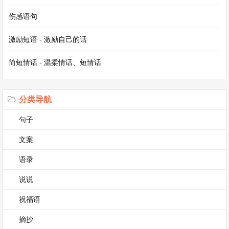
单。在生活的其他方面，当我遇到数学难题想要放
伤感语句
弃的时候，我会想起学骑自行车的经历，然后静下
激励短语 - 激励自己的话
心来继续钻研；当我在长跑比赛中感觉体力不支想
要退出时，我会告诉自己坚持下去，终点就在前
简短情话 - 温柔情话、短情话
方。坚持，让我懂得了在面对困难时不能轻易低
头，它让我有了克服困难的勇气和毅力，也让我在
分类导航
成长的道路上不断前进。
句子
【我学会了什么的作文（典藏2篇)】相关文章
文案
什么即景作文（典藏3篇)
语录
什么即景五年级作文500字（合集7篇）
说说
祝福语
咏柳古诗的意思是什么?
摘抄
什么让生活更美好作文（合集4篇）