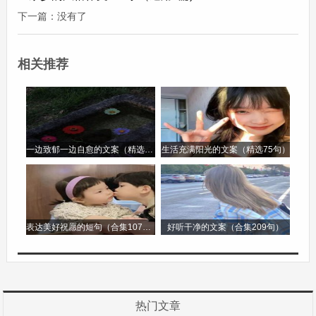
也感到很累，但是我心中有一个坚定的信念，那就
下一篇：没有了
是坚持下去。我不断地在心里给自己打气，一步一
步地向着终点跑去。
相关推荐
当我冲过终点线的那一刻，我心中充满了喜悦和自
豪。我知道，通过这次经历，我学会了坚持。这种
坚持不仅仅是在长跑这件事上，它也会在我以后的
一边致郁一边自愈的文案（精选96句）
生活充满阳光的文案（精选75句）
生活中，在面对任何困难和挑战的时候，给予我力
量，让我勇往直前。
我学会了什么的作文第2篇
表达美好祝愿的短句（合集107句）
好听干净的文案（合集209句）
我学会了什么的作文
在成长的漫长旅程中，我们总是在不断地学习新事
物，每一次的学习都是一次蜕变，都是自我提升的
热门文章