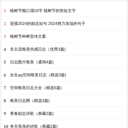
过程。今天，我想分享一下我学会了坚持这件事。
1
植树节顺口溜10字 植树节的简短文字
曾经的我，是一个遇到困难就轻易放弃的人。记得
2
迎接2024的励志短句 2024努力加油的句子
刚开始学习骑自行车的时候，看着那两个轮子，我
3
植树节种树宣传文案
心里充满了恐惧。当我第一次跨上自行车，双脚刚
离地，车子就不受控制地摇晃起来，我“哐当”一声
4
非主流唯美伤感日志（优秀3篇)
摔倒在地。手掌擦破了皮，膝盖也磕出了淤青，疼
5
日志图片唯美（通用4篇)
痛瞬间传遍全身。我坐在地上，委屈地看着那辆自
6
行车，心想这东西怎么这么难学，我不想学了。那
女生qq空间唯美日志（精选3篇)
时候的我，在困难面前选择了退缩。
7
空间唯美日志大全（精选5篇)
8
然而，身边小伙伴们骑着自行车欢快穿梭的身影，
唯美日志网（精选3篇)
又让我心生羡慕。我在心里问自己，为什么别人能
9
青春励志诗歌（典藏2篇)
学会，我就不行呢？于是，我又一次扶起了自行
10
有关母亲的诗歌（典藏2篇)
车。这一次，我先让爸爸在后面扶着我，感受平