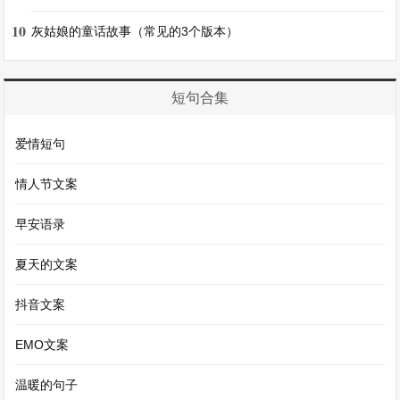
贵的友谊，一起成长，一起进步。
10
灰姑娘的童话故事（常见的3个版本）
《我的小伙伴》
短句合集
我有一个小伙伴，他叫小刚，是一个调皮捣蛋但又
非常有趣的男孩。
爱情短句
情人节文案
小刚的身材瘦瘦小小的，但是他的精力却十分旺
盛，好像永远都不会累。他的眼睛不大，却透着一
早安语录
股机灵劲儿，总是转来转去，仿佛在思考着什么鬼
夏天的文案
点子。
抖音文案
我们在一起的时候，总是充满了欢声笑语。有一
EMO文案
次，我们在小区的空地上踢足球，小刚不小心把球
温暖的句子
踢到了邻居家的窗户上，把玻璃打碎了。我们都吓