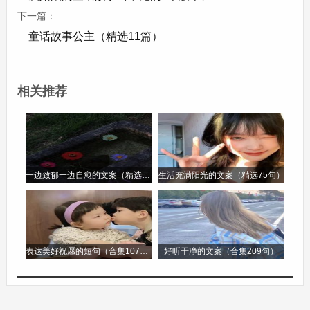
下一篇：
我的小伙伴是一个活泼可爱的女孩，她叫小美。
童话故事公主（精选11篇）
小美留着一头乌黑亮丽的长发，扎成一个高高的马
尾辫，走起路来一甩一甩的，充满了活力。她的皮
相关推荐
肤白皙，笑起来脸上有两个深深的酒窝，非常迷
人。
我们一起上学、一起放学，形影不离。在学校里，
一边致郁一边自愈的文案（精选96句）
生活充满阳光的文案（精选75句）
小美是个文艺骨干，她唱歌非常好听，每次学校的
文艺活动都少不了她的身影。有一次，学校举办歌
唱比赛，小美代表我们班级参赛。她为了这次比
表达美好祝愿的短句（合集107句）
好听干净的文案（合集209句）
赛，每天放学后都刻苦练习，不断地纠正自己的发
音和音调。比赛那天，她穿着漂亮的裙子走上舞
台，自信满满地唱起了歌。她的歌声悠扬动听，宛