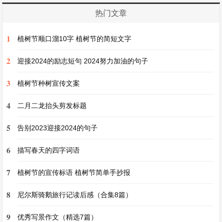
如天籁之音，赢得了台下观众阵阵热烈的掌声和评
热门文章
委们的高度评价，最终获得了一等奖。我为她感到
1
植树节顺口溜10字 植树节的简短文字
无比骄傲和自豪。
2
迎接2024的励志短句 2024努力加油的句子
小美不仅歌唱得好，而且心地善良。有一次，我们
3
植树节种树宣传文案
在公园里看到一只受伤的小鸟，小美心疼地把小鸟
4
捧在手里，小心翼翼地查看它的伤口，然后用自己
二月二龙抬头剪发标题
的手帕轻轻地包扎起来。她对我说：“小鸟受伤
5
告别2023迎接2024的句子
了，一定很疼，我们要帮助它。”在小美的悉心照
6
描写春天的四字词语
料下，小鸟的伤很快就好了，小美高兴地把它放回
了大自然。
7
植树节的宣传标语 植树节简单手抄报
8
尼尔斯骑鹅旅行记读后感（合集8篇）
小美就是这样一个多才多艺、心地善良的女孩，她
是我最好的小伙伴，我希望我们能一直保持这份珍
9
优秀写景作文（精选7篇）