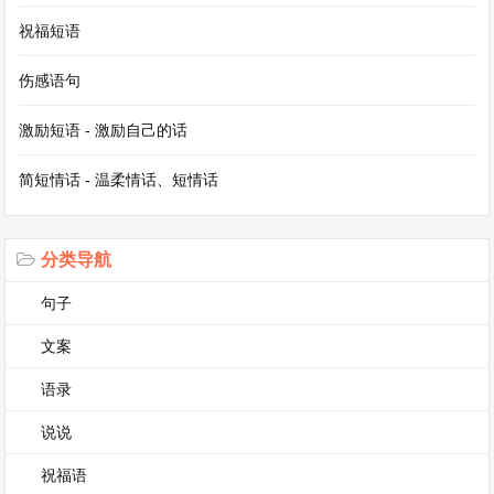
坏了，不知道该怎么办才好。可是小刚却一点也不
祝福短语
慌张，他想了想，对我说：“我们先去跟邻居道
伤感语句
歉，然后用我们的零花钱来赔玻璃吧。”于是，我
们一起去邻居家道歉，邻居阿姨看到我们诚恳的样
激励短语 - 激励自己的话
子，并没有责怪我们，还夸我们是诚实的好孩子。
简短情话 - 温柔情话、短情话
这件事情让我看到了小刚勇于承担责任的一面。
分类导航
小刚还特别喜欢冒险。有一天，他听说小区后面的
山上有一个废弃的小屋，里面可能藏着宝藏，就拉
句子
着我一起去探险。我们沿着崎岖的山路走了很久，
文案
终于找到了那个小屋。小屋里布满了灰尘和蜘蛛
语录
网，看起来有些阴森恐怖。但是小刚一点也不害
说说
怕，他在屋里东翻西找，虽然最后并没有找到宝
藏，但是我们却度过了一个刺激又有趣的下午。
祝福语