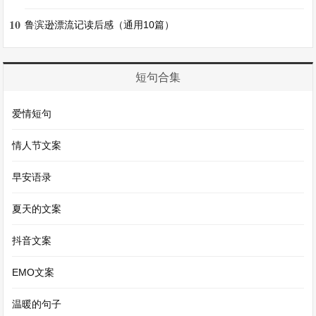
10
小花猫对着镜子里的自己“喵喵”叫，镜子里的小花
鲁滨逊漂流记读后感（通用10篇）
猫也“喵喵”叫;小花猫伸出爪子，镜子里的小花猫也
伸出爪子。小花猫生气了，它以为镜子里的小花猫
短句合集
在学它，就扑了过去。
爱情短句
“砰”的一声，小花猫撞到了镜子上，疼得它眼泪都
情人节文案
流出来了。这时候，主人走过来，抱起小花猫
早安语录
说：“镜子里的是你自己的影子，不是真的小猫
哦。”
夏天的文案
抖音文案
小花猫听了，眨眨眼睛，似乎明白了。从那以后，
小花猫再看到镜子，只是友好地摇摇尾巴，不再乱
EMO文案
发脾气了。
温暖的句子