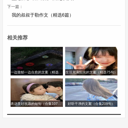
牙齿都坏掉了。”说完，兔医生就开始给小熊拔
下一篇：
牙。
我的叔叔于勒作文（精选6篇）
“不要啊!”小熊疼得从梦中惊醒，它摸摸自己的牙
齿，心想：以后可不能吃太多甜食了。从那以后，
相关推荐
小熊每天都认真刷牙，再也不敢贪吃甜食了。
《小松鼠的新朋友》
一边致郁一边自愈的文案（精选96句）
生活充满阳光的文案（精选75句）
小松鼠住在一棵高高的松树上，它很孤单，没有朋
友。
一天，小松鼠看到一只小鸟受伤了，落在了树下。
表达美好祝愿的短句（合集107句）
好听干净的文案（合集209句）
小松鼠急忙跑下去，把小鸟带回了家，细心地照顾
它。