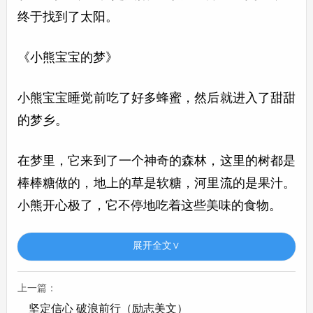
终于找到了太阳。
《小熊宝宝的梦》
小熊宝宝睡觉前吃了好多蜂蜜，然后就进入了甜甜
的梦乡。
在梦里，它来到了一个神奇的森林，这里的树都是
棒棒糖做的，地上的草是软糖，河里流的是果汁。
小熊开心极了，它不停地吃着这些美味的食物。
可是，吃着吃着，小熊发现自己的牙齿开始疼起
展开全文∨
来，而且越来越疼。它着急地哭了，这时候，兔医
上一篇：
生出现了，兔医生说：“小熊，你吃太多甜食了，
坚定信心 破浪前行（励志美文）