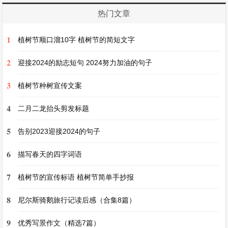
热门文章
在小松鼠的照顾下，小鸟的伤很快就好了。小鸟为
了感谢小松鼠，每天都来陪它玩，给它唱歌。
1
植树节顺口溜10字 植树节的简短文字
2
后来，小鸟还带来了其他的小动物，有小兔子、小
迎接2024的励志短句 2024努力加油的句子
猴子和小鹿。它们一起在森林里玩耍，小松鼠再也
3
植树节种树宣传文案
不孤单了。
4
二月二龙抬头剪发标题
小松鼠明白了，只要自己愿意付出爱心，就能交到
5
告别2023迎接2024的句子
很多好朋友。
6
描写春天的四字词语
《小花猫照镜子》
7
植树节的宣传标语 植树节简单手抄报
8
小花猫看到主人家的镜子里有一只和自己一模一样
尼尔斯骑鹅旅行记读后感（合集8篇）
的小花猫，它觉得很奇怪。
9
优秀写景作文（精选7篇）