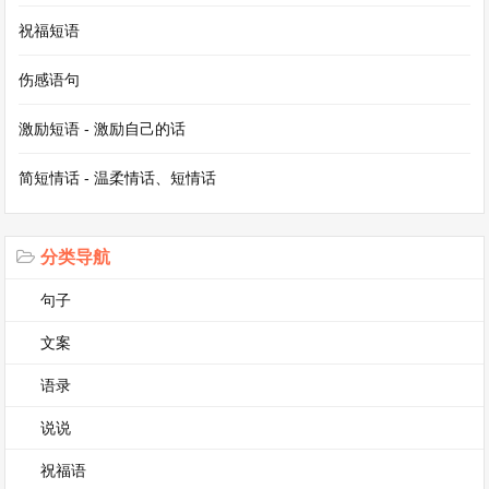
《青蛙王子的故事》
祝福短语
伤感语句
从前，有一位美丽的公主，她最喜欢在王宫的花园
里玩耍。
激励短语 - 激励自己的话
简短情话 - 温柔情话、短情话
有一天，公主不小心把金球掉进了一口很深的井
里，她着急地哭了起来。这时，一只青蛙跳了出
来，对公主说：“美丽的公主，如果你答应让我做
分类导航
你的朋友，和我一起吃饭、睡觉，我就帮你把金球
句子
捞上来。”
文案
公主为了拿回金球，只好答应了青蛙的要求。青蛙
语录
跳进井里，很快就把金球捞了上来。公主拿到金球
说说
后，却不想履行承诺，飞快地跑回了王宫。
祝福语