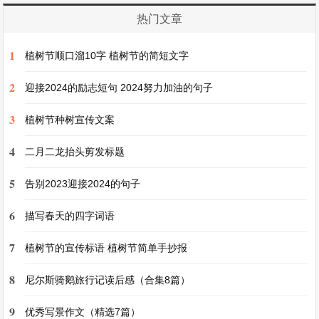
的时候，操场变成了一片沼泽，同学们都陷了进
热门文章
去，只露出一个个脑袋。图书馆里的书都长出了翅
1
膀，在房间里飞来飞去，还会攻击人。我和同学们
植树节顺口溜10字 植树节的简短文字
都害怕极了，不知道这所学校为什么会变成这样，
2
迎接2024的励志短句 2024努力加油的句子
只希望能快点恢复正常。
3
植树节种树宣传文案
《神奇的旅行》
4
二月二龙抬头剪发标题
5
我踏上了一段神奇而变态的旅行。我乘坐的船是用
告别2023迎接2024的句子
玻璃做的，在大海上航行时，我看到海底的生物都
6
描写春天的四字词语
变得很奇怪。有长着十条腿的章鱼，它的腿像树枝
7
植树节的宣传标语 植树节简单手抄报
一样，在海底行走。还有全身发光的鲨鱼，它们的
牙齿是彩色的。突然，一个巨大的漩涡把我的船吸
8
尼尔斯骑鹅旅行记读后感（合集8篇）
了进去，等我回过神来，我来到了一个天空都是糖
9
优秀写景作文（精选7篇）