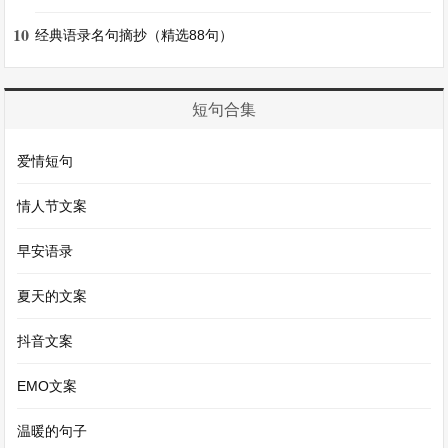
果的地方。那里的云朵是棉花糖，雨滴是果汁。我
在这个甜蜜的世界里走着，却不小心掉进了一个陷
10
经典语录名句摘抄（精选88句）
阱，陷阱里全是蠕动的虫子，吓得我拼命挣扎，才
发现这原来是一场梦，真是一场变态的梦之旅。
短句合集
《会魔法的小镇》
爱情短句
情人节文案
我误入了一个会魔法的小镇，这里的一切都很变
态。房子的门是用嘴巴做的，只要说出密码，它就
早安语录
会把你吞进去。路上的路灯是用手指做的，到了晚
夏天的文案
上，它们会发出不同颜色的光，还会弯曲着指向不
同的方向。小镇的居民们都有神奇的魔法，有的人
抖音文案
能把自己变成石头，有的人能让物体随意变大变
EMO文案
小。我看到一个小孩把一只老鼠变成了一辆汽车，
温暖的句子
然后开着它到处跑。我在这个小镇里小心翼翼地走