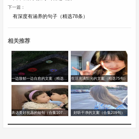
生了变化，有的人脑袋变成了灯泡，有的人手臂变
下一篇：
有深度有涵养的句子（精选78条）
成了弹簧。我走在马路上，看到一只狗竟然在开飞
机，而飞机是用面包做的。商店里卖的东西更是奇
怪，有会唱歌的铅笔，还有能自动写作业的本子。
相关推荐
这一切都让我感到不可思议，这个变形的城市就像
一个疯狂的世界。
《恐怖的学校》
一边致郁一边自愈的文案（精选96句）
生活充满阳光的文案（精选75句）
我的学校在一夜之间变得无比恐怖和变态。教室里
的桌椅都活了过来，它们会自己移动，还会把同学
们的书包藏起来。黑板上的字会自己跳动，变成各
表达美好祝愿的短句（合集107句）
好听干净的文案（合集209句）
种奇怪的符号。老师们的身体也变得透明，讲课的
时候声音像是从遥远的地方传来。当我们上体育课