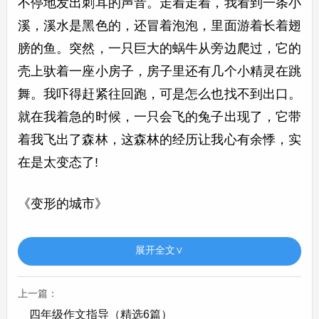
不停地发出刺耳的声音。走着走着，我看到一条小
溪，溪水是黑色的，还冒着泡泡，里面游着长着翅
膀的鱼。突然，一只巨大的蜗牛从旁边爬过，它的
壳上驮着一座小房子，房子里还有几个小精灵在跳
舞。我吓得赶紧往回跑，可是怎么也找不到出口。
就在我着急的时候，一只会飞的兔子出现了，它带
着我飞出了森林，这森林的经历让我心有余悸，实
在是太变态了!
《变形的城市》
有一天，我发现我生活的城市变得变态起来。汽车
展开全文∨
都长出了脚，在街上慢悠悠地走着，还会时不时地
停下来聊天。建筑物也开始变形，有的变成了巨大
上一篇：
的蘑菇，有的变成了弯弯的香蕉。人们的身体也发
四年级作文指导（精选6篇）