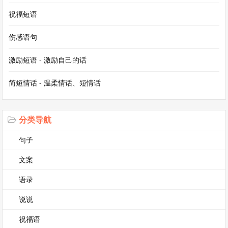
着，生怕不小心触犯了什么魔法规则，被变成奇怪
祝福短语
的东西，这真是一个让人既好奇又害怕的变态小
伤感语句
镇。
激励短语 - 激励自己的话
《诡异的实验室》
简短情话 - 温柔情话、短情话
在一个偏僻的角落，有一座诡异的实验室。我偷偷
溜了进去，里面的景象让我惊呆了。瓶子里装着各
分类导航
种奇怪的生物，有的是长着翅膀的蛇，有的是有着
句子
人脸的青蛙。实验台上的仪器都在自动运作，发出
文案
嗡嗡的声音。突然，一个巨大的机器人从角落里走
语录
了出来，它的眼睛是两个灯泡，身体是用各种金属
零件拼凑而成的。它向我伸出手，手里拿着一个注
说说
射器，里面装着绿色的液体，看起来非常可怕。我
祝福语